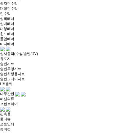
족자현수막
대형현수막
현수막
실외배너
실내배너
대형배너
윈드배너
롤업배너
미니배너
실사출력(수성/솔벤/UV)
유포지
솔벤시트
솔벤투명시트
솔벤차량용시트
솔벤그레이시트
UV출력
나무간판
패션의류
프린트웨어
판촉물
물티슈
포토인쇄
종이컵