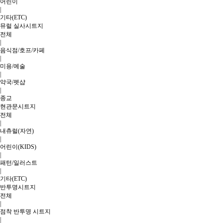
어린이
|
기타(ETC)
뮤럴 실사시트지
전체
|
음식점/호프/카페
|
미용/예술
|
약국/펫샵
|
종교
현관문시트지
전체
|
내츄럴(자연)
|
어린이(KIDS)
|
패턴/일러스트
|
기타(ETC)
반투명시트지
전체
|
점착 반투명 시트지
|