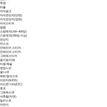
투명
타올
자석광고
자석전단지(단면)
자석전단지(양면)
자석스티커
명함
소량제작(100~400장)
기본제작(500장 이상)
전단지
마스크
인테리어 스티커
인테리어 스티커
그래픽스티커
음식점/카페
미용/예술
영업시간
꽃/나무
패턴/일러스트
어린이(KIDS)
아이콘/기타(ETC)
호프
그래픽시계
내츄럴(자연)
일러스트
어린이