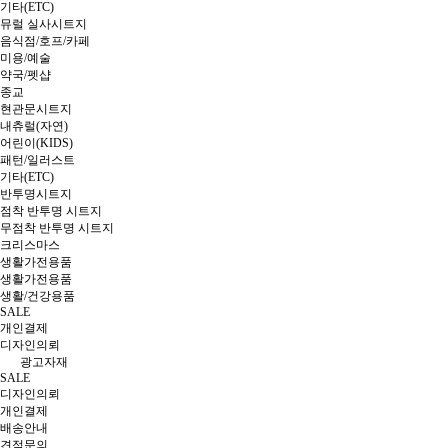
기타(ETC)
뮤럴 실사시트지
음식점/호프/카페
미용/예술
약국/펫샵
종교
현관문시트지
내츄럴(자연)
어린이(KIDS)
패턴/일러스트
기타(ETC)
반투명시트지
점착 반투명 시트지
무점착 반투명 시트지
크리스마스
생활가전용품
생활가전용품
생활/건강용품
SALE
개인결제
디자인의뢰
광고자재
SALE
디자인의뢰
개인결제
배송안내
견적문의