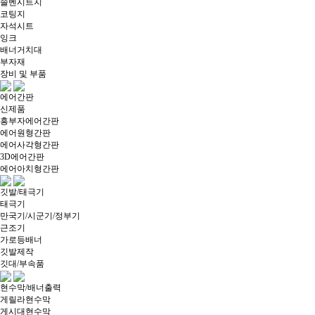
솔벤시트지
코팅지
자석시트
잉크
배너거치대
부자재
장비 및 부품
에어간판
신제품
흥부자에어간판
에어원형간판
에어사각형간판
3D에어간판
에어아치형간판
깃발/태극기
태극기
만국기/시군기/정부기
근조기
가로등배너
깃발제작
깃대/부속품
현수막/배너출력
게릴라현수막
게시대현수막