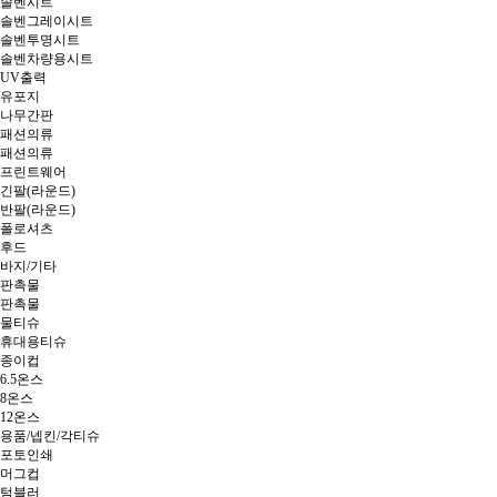
솔벤시트
솔벤그레이시트
솔벤투명시트
솔벤차량용시트
UV출력
유포지
나무간판
패션의류
패션의류
프린트웨어
긴팔(라운드)
반팔(라운드)
폴로셔츠
후드
바지/기타
판촉물
판촉물
물티슈
휴대용티슈
종이컵
6.5온스
8온스
12온스
용품/넵킨/각티슈
포토인쇄
머그컵
텀블러