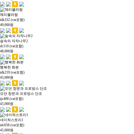
체리블라썸
idk332 (vat포함)
49,000
원
숲속의 자작나무2
dc110 (vat포함)
48,000
원
행복한 화분
idk219 (vat포함)
45,000
원
모던 창문과 프로방스 단조
ijs408 (vat포함)
45,000
원
네이쳐스토리1
idc058 (vat포함)
45,000
원