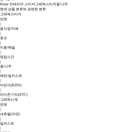
Home
인테리어 스티커
그래픽스티커
꽃/나무
현재 상품 분류와 관련된 분류
그래픽스티커
전체
|
음식점/카페
|
호프
|
미용/예술
|
영업시간
|
꽃/나무
|
패턴/일러스트
|
어린이(KIDS)
|
아이콘/기타(ETC)
그래픽시계
전체
|
내츄럴(자연)
|
일러스트
|