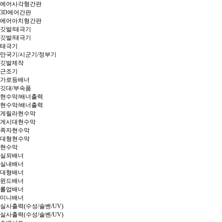
에어사각형간판
3D에어간판
에어아치형간판
깃발/태극기
깃발/태극기
태극기
만국기/시군기/정부기
깃발제작
근조기
가로등배너
깃대/부속품
현수막/배너출력
현수막/배너출력
게릴라현수막
게시대현수막
족자현수막
대형현수막
현수막
실외배너
실내배너
대형배너
윈드배너
롤업배너
미니배너
실사출력(수성/솔벤/UV)
실사출력(수성/솔벤/UV)