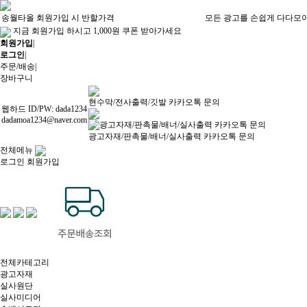
송월타올 회원가입 시 반할가격
모든 광고를 손쉽게 다다모
지금 회원가입 하시고 1,000원 쿠폰 받아가세요
회원가입
|
로그인
|
주문/배송
|
장바구니
현수막/전사출력/깃발 카카오톡 문의
웹하드 ID/PW: dada1234
dadamoa1234@naver.com
광고자재/판촉물/배너/실사출력 카카오톡 문의
전체메뉴
로그인
회원가입
전체카테고리
광고자재
실사원단
실사미디어