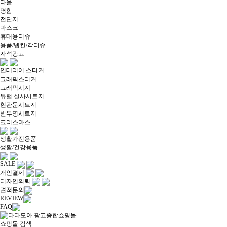
타올
명함
전단지
마스크
휴대용티슈
용품/넵킨/각티슈
자석광고
인테리어 스티커
그래픽스티커
그래픽시계
뮤럴 실사시트지
현관문시트지
반투명시트지
크리스마스
생활가전용품
생활/건강용품
SALE
개인결제
디자인의뢰
견적문의
REVIEW
FAQ
쇼핑몰 검색