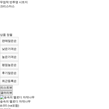
무점착 반투명 시트지
크리스마스
상품 정렬
판매많은순
낮은가격순
높은가격순
평점높은순
후기많은순
최근등록순
리스트뷰
갤러리뷰
숲속의 멜로디 자작나무
dc101 (vat포함)