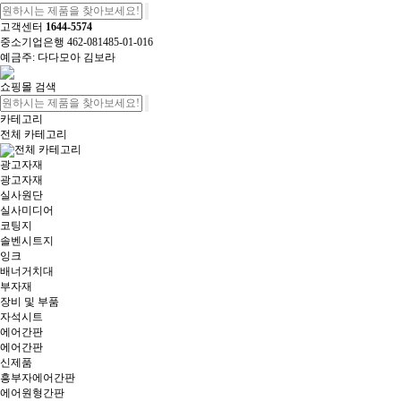
고객센터
1644-5574
중소기업은행 462-081485-01-016
예금주: 다다모아 김보라
쇼핑몰 검색
카테고리
전체 카테고리
전체 카테고리
광고자재
광고자재
실사원단
실사미디어
코팅지
솔벤시트지
잉크
배너거치대
부자재
장비 및 부품
자석시트
에어간판
에어간판
신제품
흥부자에어간판
에어원형간판