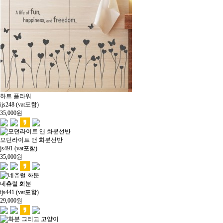
하트 플라워
ijs248 (vat포함)
35,000
원
모던라이트 앤 화분선반
js491 (vat포함)
35,000
원
네츄럴 화분
ijs441 (vat포함)
29,000
원