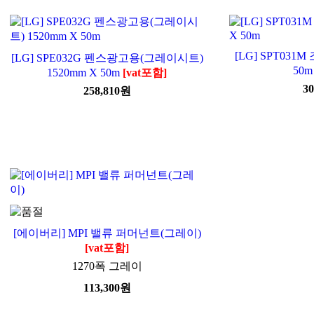
[LG] SPT031
[LG] SPE032G 펜스광고용(그레이시트)
50m
1520mm X 50m
[vat포함]
30
258,810
원
[에이버리] MPI 밸류 퍼머넌트(그레이)
[vat포함]
1270폭 그레이
113,300
원