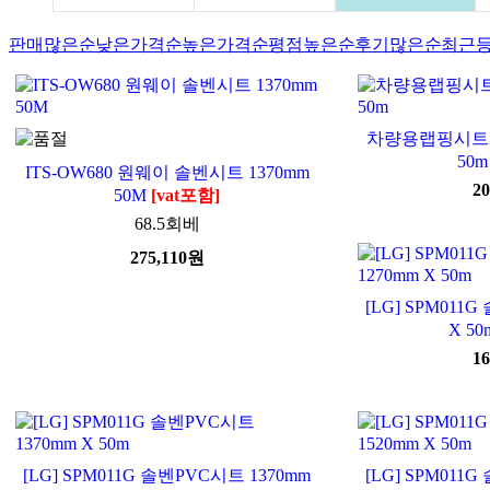
판매많은순
낮은가격순
높은가격순
평점높은순
후기많은순
최근
차량용랩핑시트 SP
50m
ITS-OW680 원웨이 솔벤시트 1370mm
20
50M
[vat포함]
68.5회베
275,110
원
[LG] SPM011
X 50
16
[LG] SPM011G 솔벤PVC시트 1370mm
[LG] SPM011