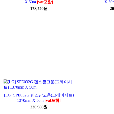
X 50m
[vat포함]
X 50
178,740
원
20
[LG] SPE032G 펜스광고용(그레이시트)
1370mm X 50m
[vat포함]
230,980
원