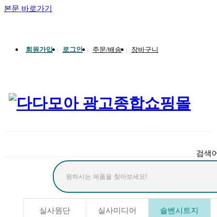
본문 바로가기
송월타올 회원가입 시 반할가격
회원가입
로그인
주문/배송
장바구니
|
|
|
검색
실사원단
실사미디어
솔벤시트지