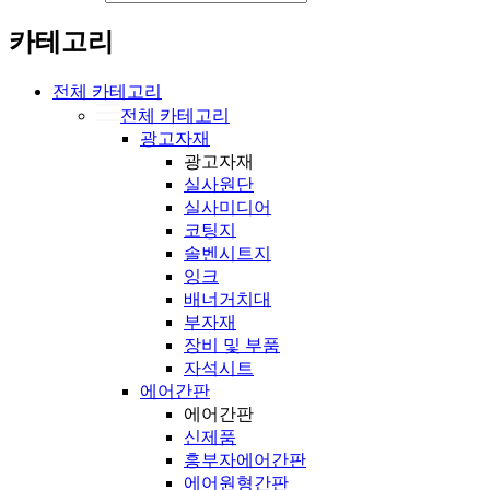
카테고리
전체 카테고리
전체 카테고리
광고자재
광고자재
실사원단
실사미디어
코팅지
솔벤시트지
잉크
배너거치대
부자재
장비 및 부품
자석시트
에어간판
에어간판
신제품
흥부자에어간판
에어원형간판