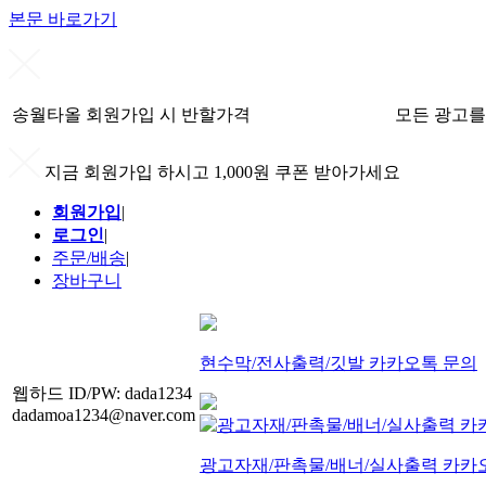
본문 바로가기
송월타올 회원가입 시 반할가격
모든 광고를
지금 회원가입 하시고 1,000원 쿠폰 받아가세요
회원가입
|
로그인
|
주문/배송
|
장바구니
현수막/전사출력/깃발 카카오톡 문의
웹하드 ID/PW: dada1234
dadamoa1234@naver.com
광고자재/판촉물/배너/실사출력 카카