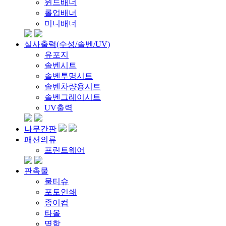
윈드배너
롤업배너
미니배너
실사출력(수성/솔벤/UV)
유포지
솔벤시트
솔벤투명시트
솔벤차량용시트
솔벤그레이시트
UV출력
나무간판
패션의류
프린트웨어
판촉물
물티슈
포토인쇄
종이컵
타올
명함