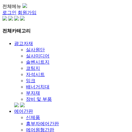
전체메뉴
로그인
회원가입
전체카테고리
광고자재
실사원단
실사미디어
솔벤시트지
코팅지
자석시트
잉크
배너거치대
부자재
장비 및 부품
에어간판
신제품
흥부자에어간판
에어원형간판