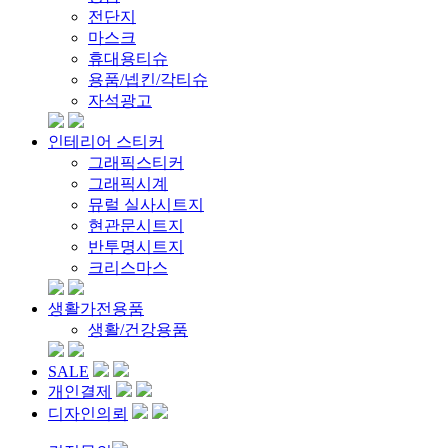
전단지
마스크
휴대용티슈
용품/넵킨/각티슈
자석광고
인테리어 스티커
그래픽스티커
그래픽시계
뮤럴 실사시트지
현관문시트지
반투명시트지
크리스마스
생활가전용품
생활/건강용품
SALE
개인결제
디자인의뢰