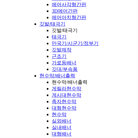
에어사각형간판
3D에어간판
에어아치형간판
깃발/태극기
깃발/태극기
태극기
만국기/시군기/정부기
깃발제작
근조기
가로등배너
깃대/부속품
현수막/배너출력
현수막/배너출력
게릴라현수막
게시대현수막
족자현수막
대형현수막
현수막
실외배너
실내배너
대형배너