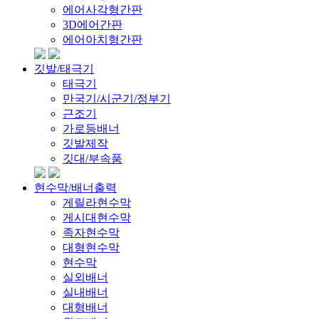
에어사각형간판
3D에어간판
에어아치형간판
깃발/태극기
태극기
만국기/시군기/정부기
근조기
가로등배너
깃발제작
깃대/부속품
현수막/배너출력
게릴라현수막
게시대현수막
족자현수막
대형현수막
현수막
실외배너
실내배너
대형배너