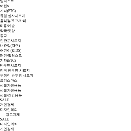
일러스트
어린이
기타(ETC)
뮤럴 실사시트지
음식점/호프/카페
미용/예술
약국/펫샵
종교
현관문시트지
내츄럴(자연)
어린이(KIDS)
패턴/일러스트
기타(ETC)
반투명시트지
점착 반투명 시트지
무점착 반투명 시트지
크리스마스
생활가전용품
생활가전용품
생활/건강용품
SALE
개인결제
디자인의뢰
광고자재
SALE
디자인의뢰
개인결제