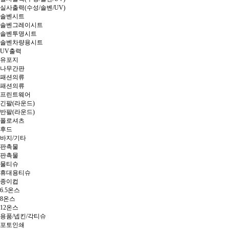
실사출력(수성/솔벤/UV)
솔벤시트
솔벤그레이시트
솔벤투명시트
솔벤차량용시트
UV출력
유포지
나무간판
패션의류
패션의류
프린트웨어
긴팔(라운드)
반팔(라운드)
폴로셔츠
후드
바지/기타
판촉물
판촉물
물티슈
휴대용티슈
종이컵
6.5온스
8온스
12온스
용품/넵킨/각티슈
포토인쇄