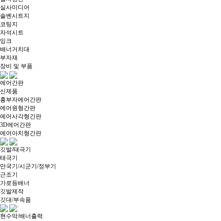
실사미디어
솔벤시트지
코팅지
자석시트
잉크
배너거치대
부자재
장비 및 부품
에어간판
신제품
흥부자에어간판
에어원형간판
에어사각형간판
3D에어간판
에어아치형간판
깃발/태극기
태극기
만국기/시군기/정부기
근조기
가로등배너
깃발제작
깃대/부속품
현수막/배너출력