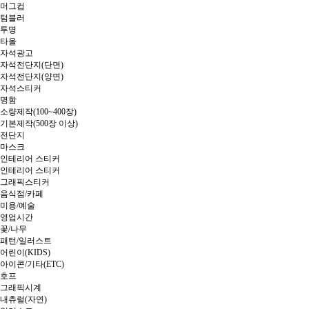
머그컵
텀블러
투명
타올
자석광고
자석전단지(단면)
자석전단지(양면)
자석스티커
명함
소량제작(100~400장)
기본제작(500장 이상)
전단지
마스크
인테리어 스티커
인테리어 스티커
그래픽스티커
음식점/카페
미용/예술
영업시간
꽃/나무
패턴/일러스트
어린이(KIDS)
아이콘/기타(ETC)
호프
그래픽시계
내츄럴(자연)