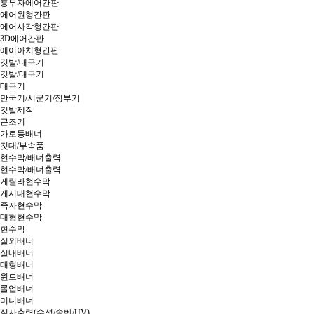
흥부자에어간판
에어원형간판
에어사각형간판
3D에어간판
에어아치형간판
깃발/태극기
깃발/태극기
태극기
만국기/시군기/정부기
깃발제작
근조기
가로등배너
깃대/부속품
현수막/배너출력
현수막/배너출력
게릴라현수막
게시대현수막
족자현수막
대형현수막
현수막
실외배너
실내배너
대형배너
윈드배너
롤업배너
미니배너
실사출력(수성/솔벤/UV)