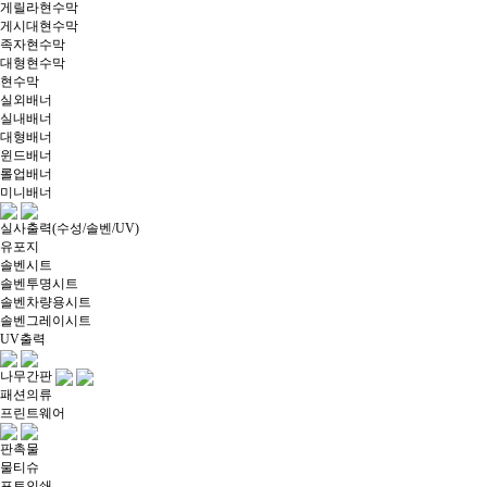
게릴라현수막
게시대현수막
족자현수막
대형현수막
현수막
실외배너
실내배너
대형배너
윈드배너
롤업배너
미니배너
실사출력(수성/솔벤/UV)
유포지
솔벤시트
솔벤투명시트
솔벤차량용시트
솔벤그레이시트
UV출력
나무간판
패션의류
프린트웨어
판촉물
물티슈
포토인쇄