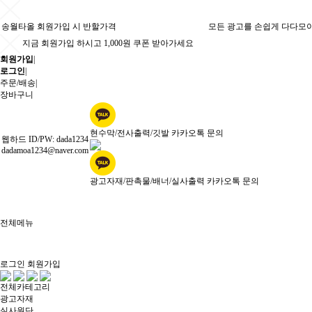
송월타올 회원가입 시 반할가격
모든 광고를 손쉽게 다다모
지금 회원가입 하시고 1,000원 쿠폰 받아가세요
회원가입
|
로그인
|
주문/배송
|
장바구니
현수막/전사출력/깃발 카카오톡 문의
웹하드 ID/PW: dada1234
dadamoa1234@naver.com
광고자재/판촉물/배너/실사출력 카카오톡 문의
전체메뉴
로그인
회원가입
전체카테고리
광고자재
실사원단