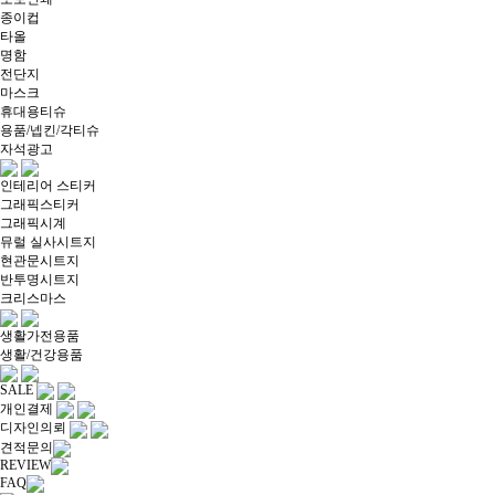
종이컵
타올
명함
전단지
마스크
휴대용티슈
용품/넵킨/각티슈
자석광고
인테리어 스티커
그래픽스티커
그래픽시계
뮤럴 실사시트지
현관문시트지
반투명시트지
크리스마스
생활가전용품
생활/건강용품
SALE
개인결제
디자인의뢰
견적문의
REVIEW
FAQ