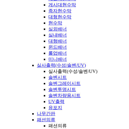
게시대현수막
족자현수막
대형현수막
현수막
실외배너
실내배너
대형배너
윈드배너
롤업배너
미니배너
실사출력(수성/솔벤/UV)
실사출력(수성/솔벤/UV)
솔벤시트
솔벤그레이시트
솔벤투명시트
솔벤차량용시트
UV출력
유포지
나무간판
패션의류
패션의류