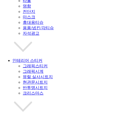
타올
명함
전단지
마스크
휴대용티슈
용품/넵킨/각티슈
자석광고
인테리어 스티커
그래픽스티커
그래픽시계
뮤럴 실사시트지
현관문시트지
반투명시트지
크리스마스