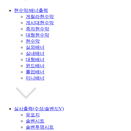
현수막/배너출력
게릴라현수막
게시대현수막
족자현수막
대형현수막
현수막
실외배너
실내배너
대형배너
윈드배너
롤업배너
미니배너
실사출력(수성/솔벤/UV)
유포지
솔벤시트
솔벤투명시트