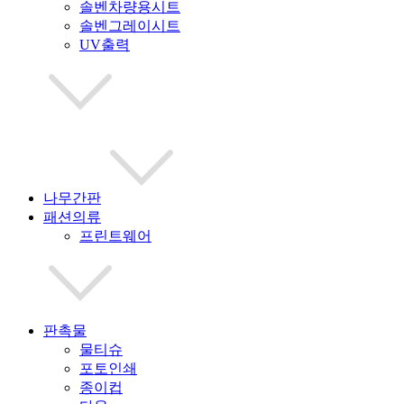
솔벤차량용시트
솔벤그레이시트
UV출력
나무간판
패션의류
프린트웨어
판촉물
물티슈
포토인쇄
종이컵