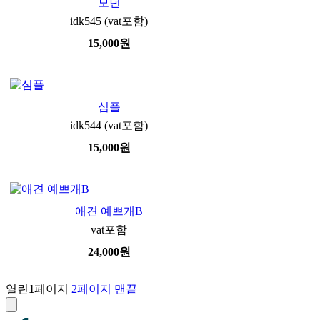
모던
idk545 (vat포함)
15,000
원
심플
idk544 (vat포함)
15,000
원
애견 예쁘개B
vat포함
24,000
원
열린
1
페이지
2
페이지
맨끝