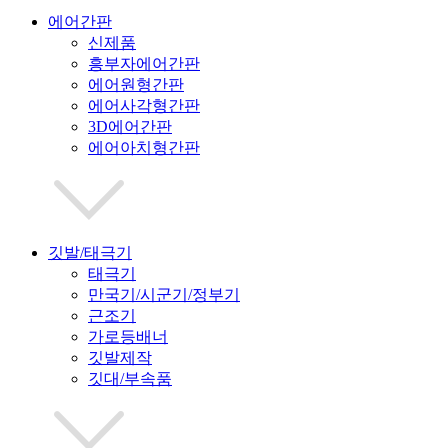
에어간판
신제품
흥부자에어간판
에어원형간판
에어사각형간판
3D에어간판
에어아치형간판
깃발/태극기
태극기
만국기/시군기/정부기
근조기
가로등배너
깃발제작
깃대/부속품