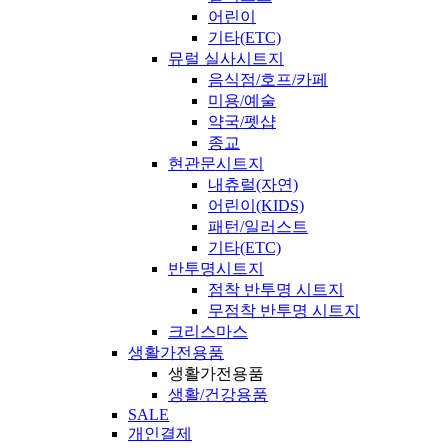
어린이
기타(ETC)
뮤럴 실사시트지
음식점/호프/카페
미용/예술
약국/펫샵
종교
현관문시트지
내츄럴(자연)
어린이(KIDS)
패턴/일러스트
기타(ETC)
반투명시트지
점착 반투명 시트지
무점착 반투명 시트지
크리스마스
생활가전용품
생활가전용품
생활/건강용품
SALE
개인결제