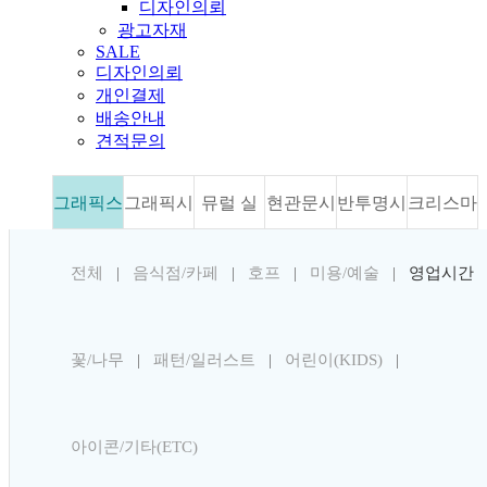
디자인의뢰
광고자재
SALE
디자인의뢰
개인결제
배송안내
견적문의
그래픽스
그래픽시
뮤럴 실
현관문시
반투명시
크리스마
티커
계
사시트지
트지
트지
스
전체
|
음식점/카페
|
호프
|
미용/예술
|
영업시간
판매많은순
낮은가격순
높은가격순
평점높은순
꽃/나무
|
패턴/일러스트
|
어린이(KIDS)
|
후기많은순
최근등록순
헤어샵 아이콘
아이콘/기타(ETC)
ijs651 (vat포함)