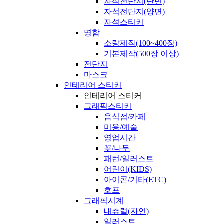
자석전단지(단면)
자석전단지(양면)
자석스티커
명함
소량제작(100~400장)
기본제작(500장 이상)
전단지
마스크
인테리어 스티커
인테리어 스티커
그래픽스티커
음식점/카페
미용/예술
영업시간
꽃/나무
패턴/일러스트
어린이(KIDS)
아이콘/기타(ETC)
호프
그래픽시계
내츄럴(자연)
일러스트