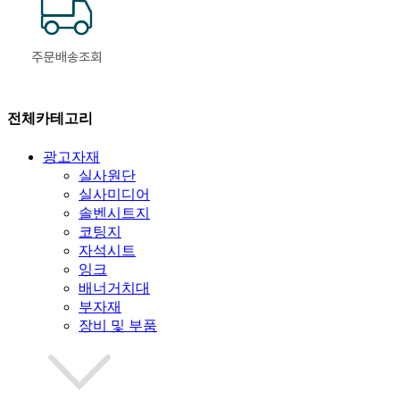
전체카테고리
광고자재
실사원단
실사미디어
솔벤시트지
코팅지
자석시트
잉크
배너거치대
부자재
장비 및 부품