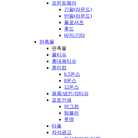
프린트웨어
긴팔(라운드)
반팔(라운드)
폴로셔츠
후드
바지/기타
판촉물
판촉물
물티슈
휴대용티슈
종이컵
6.5온스
8온스
12온스
용품/넵킨/각티슈
포토인쇄
머그컵
텀블러
투명
타올
자석광고