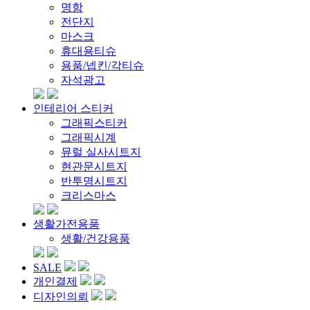
명함
전단지
마스크
휴대용티슈
용품/넵킨/각티슈
자석광고
인테리어 스티커
그래픽스티커
그래픽시계
뮤럴 실사시트지
현관문시트지
반투명시트지
크리스마스
생활가전용품
생활/건강용품
SALE
개인결제
디자인의뢰