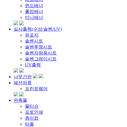
윈드배너
롤업배너
미니배너
실사출력(수성/솔벤/UV)
유포지
솔벤시트
솔벤투명시트
솔벤차량용시트
솔벤그레이시트
UV출력
나무간판
패션의류
프린트웨어
판촉물
물티슈
포토인쇄
종이컵
타올