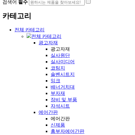
검색어
필수
카테고리
전체 카테고리
전체 카테고리
광고자재
광고자재
실사원단
실사미디어
코팅지
솔벤시트지
잉크
배너거치대
부자재
장비 및 부품
자석시트
에어간판
에어간판
신제품
흥부자에어간판