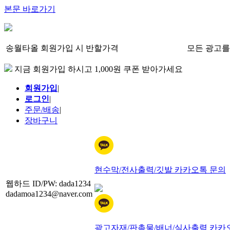
본문 바로가기
송월타올 회원가입 시 반할가격
모든 광고를
지금 회원가입 하시고 1,000원 쿠폰 받아가세요
회원가입
|
로그인
|
주문/배송
|
장바구니
현수막/전사출력/깃발 카카오톡 문의
웹하드 ID/PW: dada1234
dadamoa1234@naver.com
광고자재/판촉물/배너/실사출력 카카