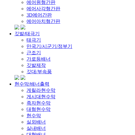
에어원형간판
에어사각형간판
3D에어간판
에어아치형간판
깃발/태극기
태극기
만국기/시군기/정부기
근조기
가로등배너
깃발제작
깃대/부속품
현수막/배너출력
게릴라현수막
게시대현수막
족자현수막
대형현수막
현수막
실외배너
실내배너
대형배너