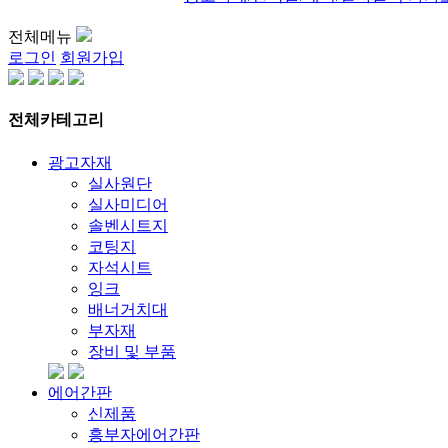
전체메뉴
로그인
회원가입
전체카테고리
광고자재
실사원단
실사미디어
솔벤시트지
코팅지
자석시트
잉크
배너거치대
부자재
장비 및 부품
에어간판
신제품
흥부자에어간판