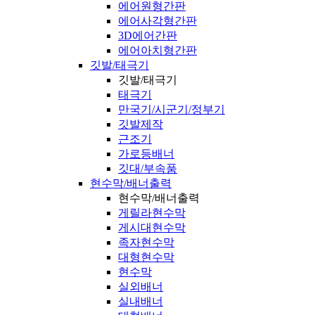
에어원형간판
에어사각형간판
3D에어간판
에어아치형간판
깃발/태극기
깃발/태극기
태극기
만국기/시군기/정부기
깃발제작
근조기
가로등배너
깃대/부속품
현수막/배너출력
현수막/배너출력
게릴라현수막
게시대현수막
족자현수막
대형현수막
현수막
실외배너
실내배너