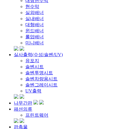
대형현수막
현수막
실외배너
실내배너
대형배너
윈드배너
롤업배너
미니배너
실사출력(수성/솔벤/UV)
유포지
솔벤시트
솔벤투명시트
솔벤차량용시트
솔벤그레이시트
UV출력
나무간판
패션의류
프린트웨어
판촉물