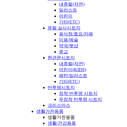
내츄럴(자연)
일러스트
어린이
기타(ETC)
뮤럴 실사시트지
음식점/호프/카페
미용/예술
약국/펫샵
종교
현관문시트지
내츄럴(자연)
어린이(KIDS)
패턴/일러스트
기타(ETC)
반투명시트지
점착 반투명 시트지
무점착 반투명 시트지
크리스마스
생활가전용품
생활가전용품
생활/건강용품