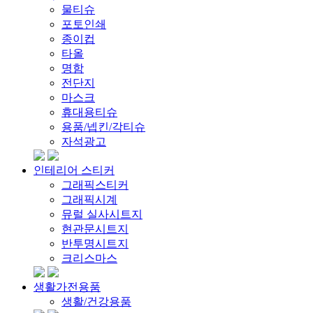
물티슈
포토인쇄
종이컵
타올
명함
전단지
마스크
휴대용티슈
용품/넵킨/각티슈
자석광고
인테리어 스티커
그래픽스티커
그래픽시계
뮤럴 실사시트지
현관문시트지
반투명시트지
크리스마스
생활가전용품
생활/건강용품