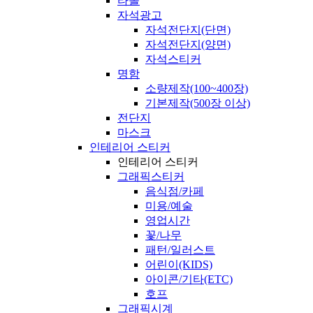
타올
자석광고
자석전단지(단면)
자석전단지(양면)
자석스티커
명함
소량제작(100~400장)
기본제작(500장 이상)
전단지
마스크
인테리어 스티커
인테리어 스티커
그래픽스티커
음식점/카페
미용/예술
영업시간
꽃/나무
패턴/일러스트
어린이(KIDS)
아이콘/기타(ETC)
호프
그래픽시계