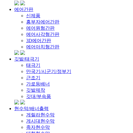
에어간판
신제품
흥부자에어간판
에어원형간판
에어사각형간판
3D에어간판
에어아치형간판
깃발/태극기
태극기
만국기/시군기/정부기
근조기
가로등배너
깃발제작
깃대/부속품
현수막/배너출력
게릴라현수막
게시대현수막
족자현수막