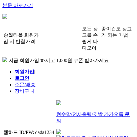
본문 바로가기
모든 광
종이컵도 광고
송월타올 회원가
고를 손
가 되는 마법
입 시 반할가격
쉽게 다
다모아
지금 회원가입 하시고 1,000원 쿠폰 받아가세요
회원가입
|
로그인
|
주문/배송
|
장바구니
현수막/전사출력/깃발 카카오톡 문
의
웹하드 ID/PW: dada1234