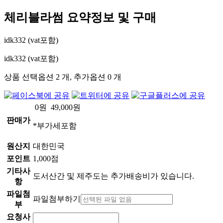
체리블라썸
요약정보 및 구매
idk332 (vat포함)
idk332 (vat포함)
상품 선택옵션 2 개, 추가옵션 0 개
0
원
49,000
원
판매가
*부가세포함
원산지
대한민국
포인트
1,000점
기타사
도서산간 및 제주도는 추가배송비가 있습니다.
항
파일첨
파일첨부하기
부
요청사