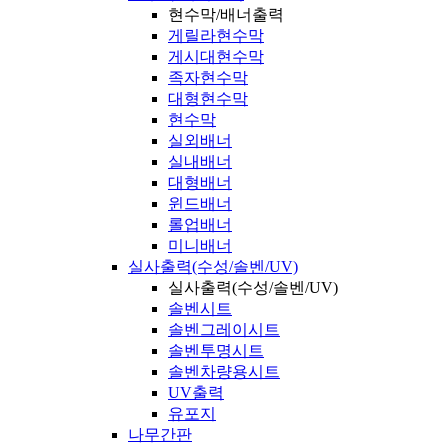
현수막/배너출력
게릴라현수막
게시대현수막
족자현수막
대형현수막
현수막
실외배너
실내배너
대형배너
윈드배너
롤업배너
미니배너
실사출력(수성/솔벤/UV)
실사출력(수성/솔벤/UV)
솔벤시트
솔벤그레이시트
솔벤투명시트
솔벤차량용시트
UV출력
유포지
나무간판