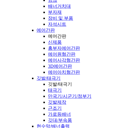
잉크
배너거치대
부자재
장비 및 부품
자석시트
에어간판
에어간판
신제품
흥부자에어간판
에어원형간판
에어사각형간판
3D에어간판
에어아치형간판
깃발/태극기
깃발/태극기
태극기
만국기/시군기/정부기
깃발제작
근조기
가로등배너
깃대/부속품
현수막/배너출력