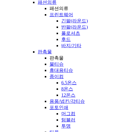
패션의류
패션의류
프린트웨어
긴팔(라운드)
반팔(라운드)
폴로셔츠
후드
바지/기타
판촉물
판촉물
물티슈
휴대용티슈
종이컵
6.5온스
8온스
12온스
용품/넵킨/각티슈
포토인쇄
머그컵
텀블러
투명