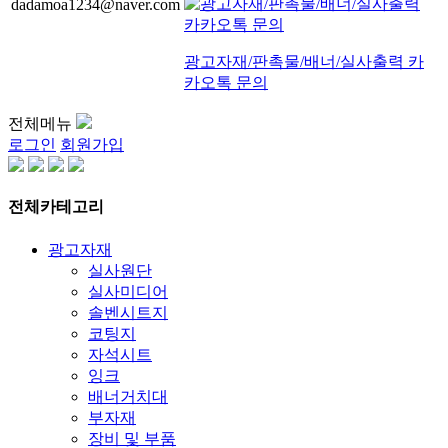
dadamoa1234@naver.com
광고자재/판촉물/배너/실사출력 카
카오톡 문의
전체메뉴
로그인
회원가입
전체카테고리
광고자재
실사원단
실사미디어
솔벤시트지
코팅지
자석시트
잉크
배너거치대
부자재
장비 및 부품