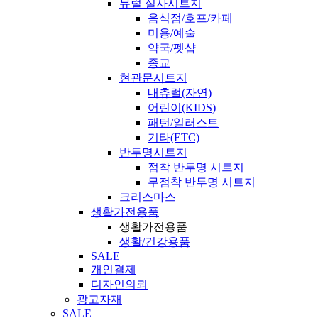
뮤럴 실사시트지
음식점/호프/카페
미용/예술
약국/펫샵
종교
현관문시트지
내츄럴(자연)
어린이(KIDS)
패턴/일러스트
기타(ETC)
반투명시트지
점착 반투명 시트지
무점착 반투명 시트지
크리스마스
생활가전용품
생활가전용품
생활/건강용품
SALE
개인결제
디자인의뢰
광고자재
SALE