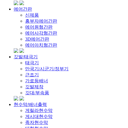
에어간판
신제품
흥부자에어간판
에어원형간판
에어사각형간판
3D에어간판
에어아치형간판
깃발/태극기
태극기
만국기/시군기/정부기
근조기
가로등배너
깃발제작
깃대/부속품
현수막/배너출력
게릴라현수막
게시대현수막
족자현수막