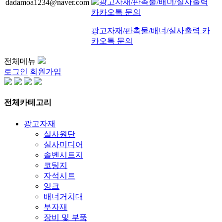
dadamoa1234@naver.com
광고자재/판촉물/배너/실사출력 카
카오톡 문의
전체메뉴
로그인
회원가입
전체카테고리
광고자재
실사원단
실사미디어
솔벤시트지
코팅지
자석시트
잉크
배너거치대
부자재
장비 및 부품