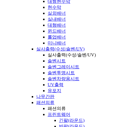
대형현수막
현수막
실외배너
실내배너
대형배너
윈드배너
롤업배너
미니배너
실사출력(수성/솔벤/UV)
실사출력(수성/솔벤/UV)
솔벤시트
솔벤그레이시트
솔벤투명시트
솔벤차량용시트
UV출력
유포지
나무간판
패션의류
패션의류
프린트웨어
긴팔(라운드)
반팔(라운드)