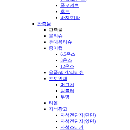
폴로셔츠
후드
바지/기타
판촉물
판촉물
물티슈
휴대용티슈
종이컵
6.5온스
8온스
12온스
용품/넵킨/각티슈
포토인쇄
머그컵
텀블러
투명
타올
자석광고
자석전단지(단면)
자석전단지(양면)
자석스티커