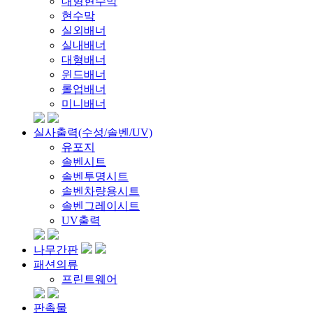
대형현수막
현수막
실외배너
실내배너
대형배너
윈드배너
롤업배너
미니배너
실사출력(수성/솔벤/UV)
유포지
솔벤시트
솔벤투명시트
솔벤차량용시트
솔벤그레이시트
UV출력
나무간판
패션의류
프린트웨어
판촉물