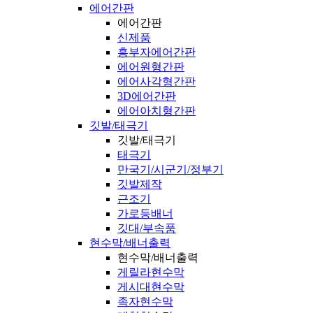
에어간판
에어간판
신제품
흥부자에어간판
에어원형간판
에어사각형간판
3D에어간판
에어아치형간판
깃발/태극기
깃발/태극기
태극기
만국기/시군기/정부기
깃발제작
근조기
가로등배너
깃대/부속품
현수막/배너출력
현수막/배너출력
게릴라현수막
게시대현수막
족자현수막