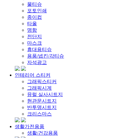
물티슈
포토인쇄
종이컵
타올
명함
전단지
마스크
휴대용티슈
용품/넵킨/각티슈
자석광고
인테리어 스티커
그래픽스티커
그래픽시계
뮤럴 실사시트지
현관문시트지
반투명시트지
크리스마스
생활가전용품
생활/건강용품