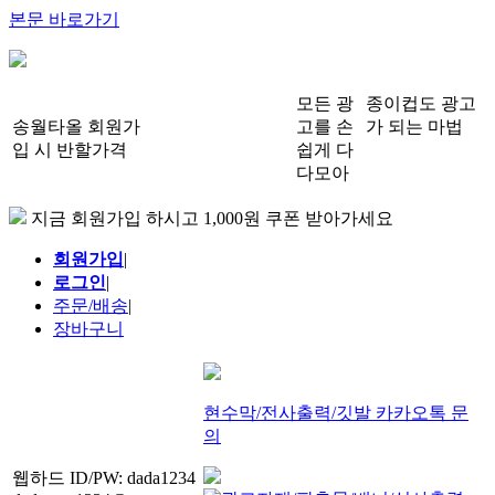
본문 바로가기
모든 광
종이컵도 광고
송월타올 회원가
고를 손
가 되는 마법
입 시 반할가격
쉽게 다
다모아
지금 회원가입 하시고 1,000원 쿠폰 받아가세요
회원가입
|
로그인
|
주문/배송
|
장바구니
현수막/전사출력/깃발 카카오톡 문
의
웹하드 ID/PW: dada1234