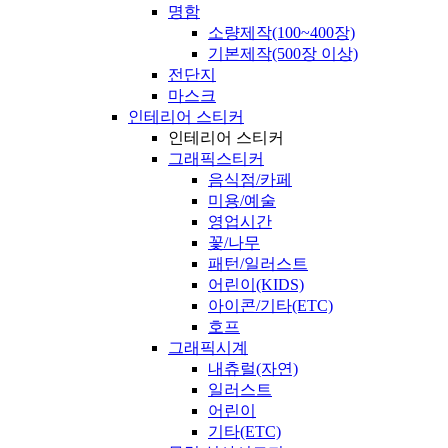
명함
소량제작(100~400장)
기본제작(500장 이상)
전단지
마스크
인테리어 스티커
인테리어 스티커
그래픽스티커
음식점/카페
미용/예술
영업시간
꽃/나무
패턴/일러스트
어린이(KIDS)
아이콘/기타(ETC)
호프
그래픽시계
내츄럴(자연)
일러스트
어린이
기타(ETC)