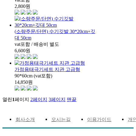
2,800
원
(소량주문/단면) 수기깃발 30*20cm+깃
대 50cm
vat포함 / 배송비 별도
6,600
원
가정용태극기세트 지관 고급형
90*60cm (vat포함)
14,850
원
열린
1
페이지
2
페이지
3
페이지
맨끝
회사소개
오시는길
이용가이드
개