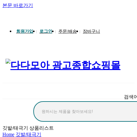
본문 바로가기
송월타올 회원가입 시 반할가격
회원가입
로그인
주문/배송
장바구니
|
|
|
검색
깃발/태극기 상품리스트
Home
깃발/태극기