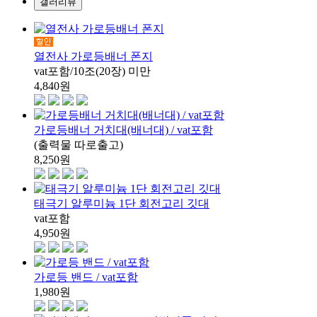
갤러리뷰
열전사 가로등배너 폰지
vat포함/10조(20장) 미만
4,840
원
가로등배너 거치대(배너대) / vat포함
(출력물 따로출고)
8,250
원
태극기 알루미늄 1단 회전고리 깃대
vat포함
4,950
원
가로등 밴드 / vat포함
1,980
원