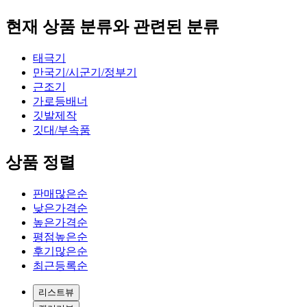
현재 상품 분류와 관련된 분류
태극기
만국기/시군기/정부기
근조기
가로등배너
깃발제작
깃대/부속품
상품 정렬
판매많은순
낮은가격순
높은가격순
평점높은순
후기많은순
최근등록순
리스트뷰