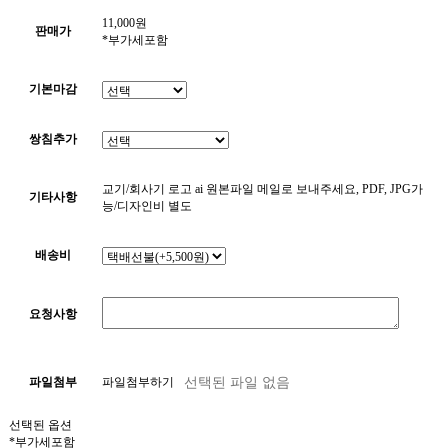
11,000
원
판매가
*부가세포함
기본마감
쌍침추가
교기/회사기 로고 ai 원본파일 메일로 보내주세요, PDF, JPG가
기타사항
능/디자인비 별도
배송비
요청사항
파일첨부
파일첨부하기
선택된 옵션
*부가세포함