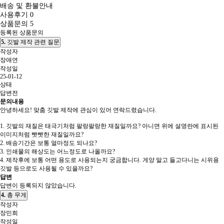
배송 및 환불안내
사용후기
0
상품문의
5
등록된 상품문의
5.
깃발 제작 관련 질문
작성자
장애연
작성일
25-01-12
상태
답변전
문의내용
안녕하세요! 맞춤 깃발 제작에 관심이 있어 연락드렸습니다.
1. 깃발의 재질은 태극기처럼 팔랑팔랑한 재질일까요? 아니면 위에 설명란에 표시된
이미지처럼 빳빳한 재질일까요?
2. 배송기간은 보통 얼마정도 되나요?
3. 인쇄물의 해상도는 어느정도로 나올까요?
4. 제작후에 보통 어떤 용도로 사용되는지 궁금합니다. 게양 말고 들고다니는 시위용
깃발 등으로도 사용될 수 있을까요?
답변
답변이 등록되지 않았습니다.
4.
총 무게
작성자
장민희
작성일