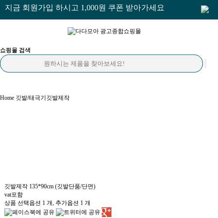
지금 회원가입 하시고 1,000원 쿠폰 받아가세요
쇼핑몰 검색
쇼핑몰 검색
Home
깃발/태극기
깃발제작
바로 여기
모두가 놀랄만한 가격! 품질보증!
에
깃발제작 135*90cm (깃발단품/단면)
vat포함
상품 선택옵션 1 개, 추가옵션 1 개