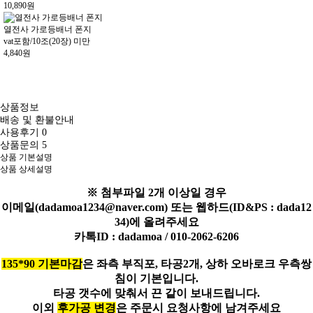
10,890
원
열전사 가로등배너 폰지
vat포함/10조(20장) 미만
4,840
원
상품정보
배송 및 환불안내
사용후기
0
상품문의
5
상품 기본설명
상품 상세설명
※ 첨부파일 2개 이상일 경우
이메일(dadamoa1234@naver.com) 또는 웹하드(ID&PS : dada12
34)에 올려주세요
카톡ID : dadamoa / 010-2062-6206
135*90 기본마감
은 좌측 부직포, 타공2개, 상하 오바로크 우측쌍
침이 기본입니다.
타공 갯수에 맞춰서 끈 같이 보내드립니다.
이외
후가공 변경
은 주문시 요청사항에 남겨주세요