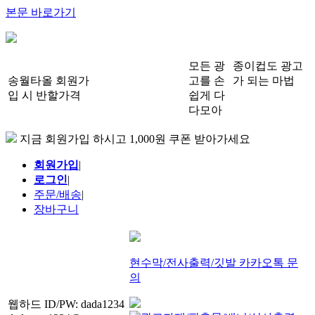
본문 바로가기
모든 광
종이컵도 광고
송월타올 회원가
고를 손
가 되는 마법
입 시 반할가격
쉽게 다
다모아
지금 회원가입 하시고 1,000원 쿠폰 받아가세요
회원가입
|
로그인
|
주문/배송
|
장바구니
현수막/전사출력/깃발 카카오톡 문
의
웹하드 ID/PW: dada1234