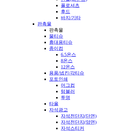
폴로셔츠
후드
바지/기타
판촉물
판촉물
물티슈
휴대용티슈
종이컵
6.5온스
8온스
12온스
용품/넵킨/각티슈
포토인쇄
머그컵
텀블러
투명
타올
자석광고
자석전단지(단면)
자석전단지(양면)
자석스티커