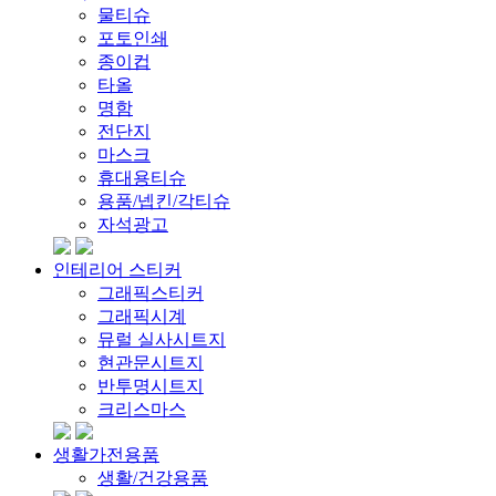
물티슈
포토인쇄
종이컵
타올
명함
전단지
마스크
휴대용티슈
용품/넵킨/각티슈
자석광고
인테리어 스티커
그래픽스티커
그래픽시계
뮤럴 실사시트지
현관문시트지
반투명시트지
크리스마스
생활가전용품
생활/건강용품