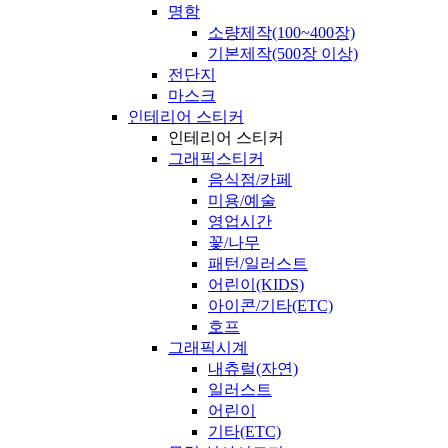
명함
소량제작(100~400장)
기본제작(500장 이상)
전단지
마스크
인테리어 스티커
인테리어 스티커
그래픽스티커
음식점/카페
미용/예술
영업시간
꽃/나무
패턴/일러스트
어린이(KIDS)
아이콘/기타(ETC)
호프
그래픽시계
내츄럴(자연)
일러스트
어린이
기타(ETC)