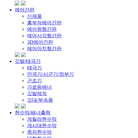
에어간판
신제품
흥부자에어간판
에어원형간판
에어사각형간판
3D에어간판
에어아치형간판
깃발/태극기
태극기
만국기/시군기/정부기
근조기
가로등배너
깃발제작
깃대/부속품
현수막/배너출력
게릴라현수막
게시대현수막
족자현수막