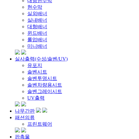
대형현수막
현수막
실외배너
실내배너
대형배너
윈드배너
롤업배너
미니배너
실사출력(수성/솔벤/UV)
유포지
솔벤시트
솔벤투명시트
솔벤차량용시트
솔벤그레이시트
UV출력
나무간판
패션의류
프린트웨어
판촉물