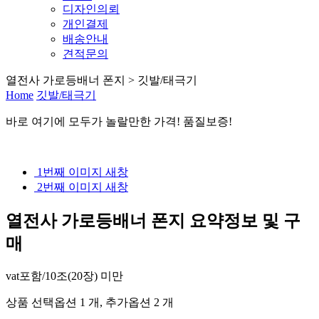
디자인의뢰
개인결제
배송안내
견적문의
열전사 가로등배너 폰지 > 깃발/태극기
Home
깃발/태극기
바로 여기
에
모두가 놀랄만한 가격! 품질보증!
1번째 이미지 새창
2번째 이미지 새창
열전사 가로등배너 폰지
요약정보 및 구
매
vat포함/10조(20장) 미만
상품 선택옵션 1 개, 추가옵션 2 개