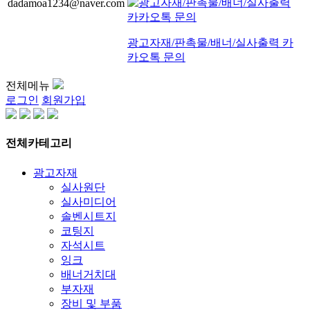
dadamoa1234@naver.com
광고자재/판촉물/배너/실사출력 카
카오톡 문의
전체메뉴
로그인
회원가입
전체카테고리
광고자재
실사원단
실사미디어
솔벤시트지
코팅지
자석시트
잉크
배너거치대
부자재
장비 및 부품