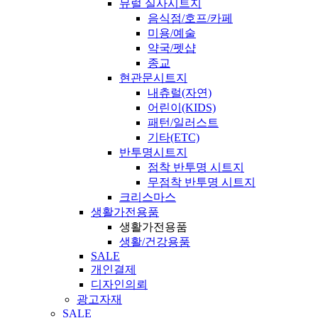
뮤럴 실사시트지
음식점/호프/카페
미용/예술
약국/펫샵
종교
현관문시트지
내츄럴(자연)
어린이(KIDS)
패턴/일러스트
기타(ETC)
반투명시트지
점착 반투명 시트지
무점착 반투명 시트지
크리스마스
생활가전용품
생활가전용품
생활/건강용품
SALE
개인결제
디자인의뢰
광고자재
SALE