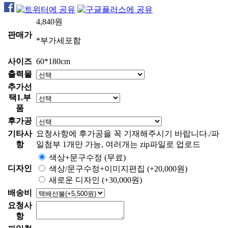
4,840
원
판매가
*부가세포함
사이즈
60*180cm
출력물
추가선
택1.부
품
후가공
기타사
요청사항에 후가공을 꼭 기재해주시기 바랍니다./파
항
일첨부 1개만 가능, 여러개는 zip파일로 업로드
색상+문구수정
(무료)
디자인
색상/문구수정+이미지편집
(+20,000원)
새로운 디자인
(+30,000원)
배송비
요청사
항