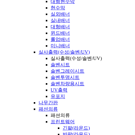
대형현수막
현수막
실외배너
실내배너
대형배너
윈드배너
롤업배너
미니배너
실사출력(수성/솔벤/UV)
실사출력(수성/솔벤/UV)
솔벤시트
솔벤그레이시트
솔벤투명시트
솔벤차량용시트
UV출력
유포지
나무간판
패션의류
패션의류
프린트웨어
긴팔(라운드)
반팔(라운드)