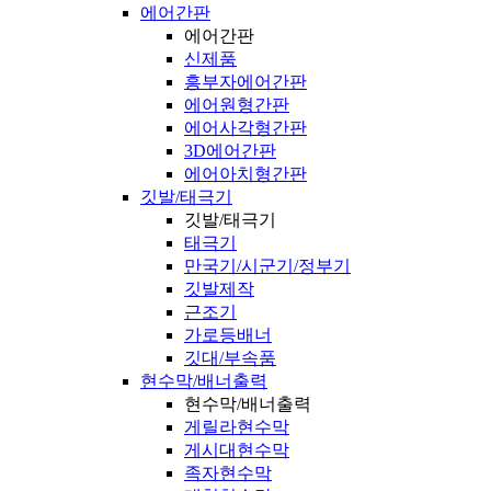
에어간판
에어간판
신제품
흥부자에어간판
에어원형간판
에어사각형간판
3D에어간판
에어아치형간판
깃발/태극기
깃발/태극기
태극기
만국기/시군기/정부기
깃발제작
근조기
가로등배너
깃대/부속품
현수막/배너출력
현수막/배너출력
게릴라현수막
게시대현수막
족자현수막