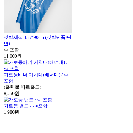
깃발제작 135*90cm (깃발단품/단
면)
vat포함
11,000
원
가로등배너 거치대(배너대) / vat
포함
(출력물 따로출고)
8,250
원
가로등 밴드 / vat포함
1,980
원