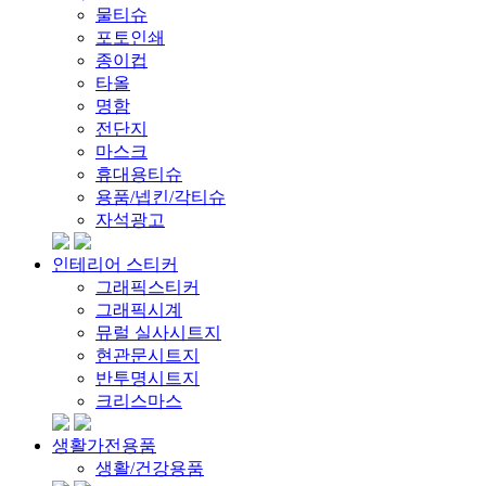
물티슈
포토인쇄
종이컵
타올
명함
전단지
마스크
휴대용티슈
용품/넵킨/각티슈
자석광고
인테리어 스티커
그래픽스티커
그래픽시계
뮤럴 실사시트지
현관문시트지
반투명시트지
크리스마스
생활가전용품
생활/건강용품