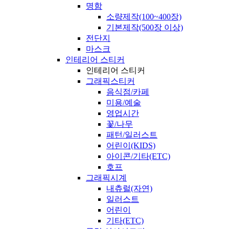
명함
소량제작(100~400장)
기본제작(500장 이상)
전단지
마스크
인테리어 스티커
인테리어 스티커
그래픽스티커
음식점/카페
미용/예술
영업시간
꽃/나무
패턴/일러스트
어린이(KIDS)
아이콘/기타(ETC)
호프
그래픽시계
내츄럴(자연)
일러스트
어린이
기타(ETC)