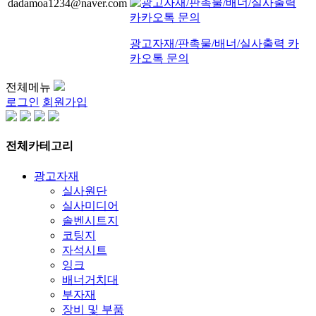
dadamoa1234@naver.com
광고자재/판촉물/배너/실사출력 카
카오톡 문의
전체메뉴
로그인
회원가입
전체카테고리
광고자재
실사원단
실사미디어
솔벤시트지
코팅지
자석시트
잉크
배너거치대
부자재
장비 및 부품