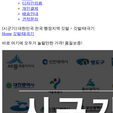
디자인의뢰
개인결제
배송안내
견적문의
[시군기] 대한민국 전국 행정지역 깃발 > 깃발/태극기
Home
깃발/태극기
바로 여기
에
모두가 놀랄만한 가격! 품질보증!