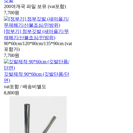
깃발
200여개국 파일 보유 (vat포함)
7,700
원
[정부기] 정부깃발 (새마을기/무
재해기/산불조심/민방위)
90*60cm/120*80cm/135*90cm (vat
포함가)
7,700
원
깃발제작 90*60cm (깃발단품/단
면)
vat포함 / 배송비별도
8,800
원