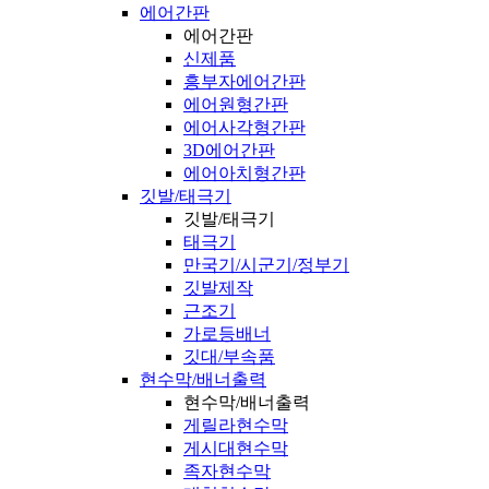
에어간판
에어간판
신제품
흥부자에어간판
에어원형간판
에어사각형간판
3D에어간판
에어아치형간판
깃발/태극기
깃발/태극기
태극기
만국기/시군기/정부기
깃발제작
근조기
가로등배너
깃대/부속품
현수막/배너출력
현수막/배너출력
게릴라현수막
게시대현수막
족자현수막