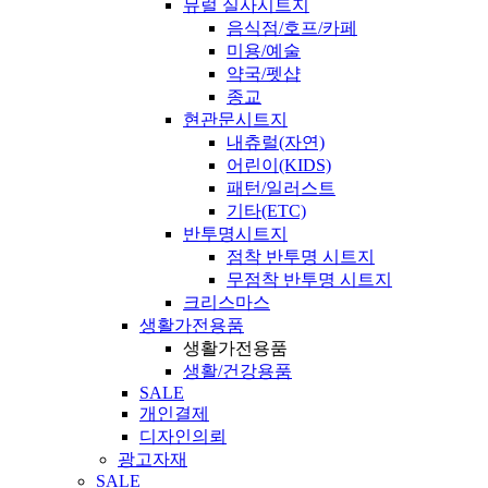
뮤럴 실사시트지
음식점/호프/카페
미용/예술
약국/펫샵
종교
현관문시트지
내츄럴(자연)
어린이(KIDS)
패턴/일러스트
기타(ETC)
반투명시트지
점착 반투명 시트지
무점착 반투명 시트지
크리스마스
생활가전용품
생활가전용품
생활/건강용품
SALE
개인결제
디자인의뢰
광고자재
SALE