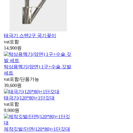
태극기 스텐2구 국기꽂이
vat포함
14,900
원
탁상용멕기(양면) 1구+수술 깃발
세트
vat포함/단품가능
39,600
원
태극기(120*80)+1단깃대
vat포함
9,900
원
제작깃발/단면(120*80)+1단깃대