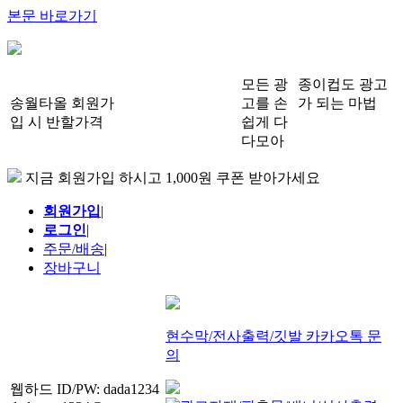
본문 바로가기
모든 광
종이컵도 광고
송월타올 회원가
고를 손
가 되는 마법
입 시 반할가격
쉽게 다
다모아
지금 회원가입 하시고 1,000원 쿠폰 받아가세요
회원가입
|
로그인
|
주문/배송
|
장바구니
현수막/전사출력/깃발 카카오톡 문
의
웹하드 ID/PW: dada1234