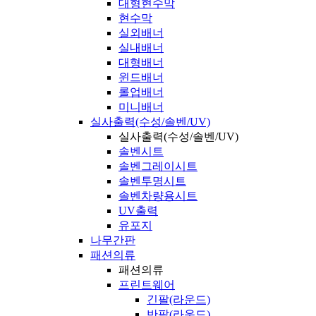
대형현수막
현수막
실외배너
실내배너
대형배너
윈드배너
롤업배너
미니배너
실사출력(수성/솔벤/UV)
실사출력(수성/솔벤/UV)
솔벤시트
솔벤그레이시트
솔벤투명시트
솔벤차량용시트
UV출력
유포지
나무간판
패션의류
패션의류
프린트웨어
긴팔(라운드)
반팔(라운드)