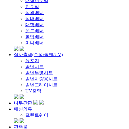
대형현수막
현수막
실외배너
실내배너
대형배너
윈드배너
롤업배너
미니배너
실사출력(수성/솔벤/UV)
유포지
솔벤시트
솔벤투명시트
솔벤차량용시트
솔벤그레이시트
UV출력
나무간판
패션의류
프린트웨어
판촉물