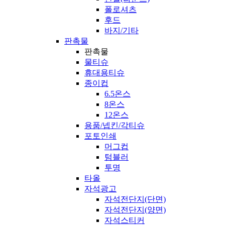
폴로셔츠
후드
바지/기타
판촉물
판촉물
물티슈
휴대용티슈
종이컵
6.5온스
8온스
12온스
용품/넵킨/각티슈
포토인쇄
머그컵
텀블러
투명
타올
자석광고
자석전단지(단면)
자석전단지(양면)
자석스티커