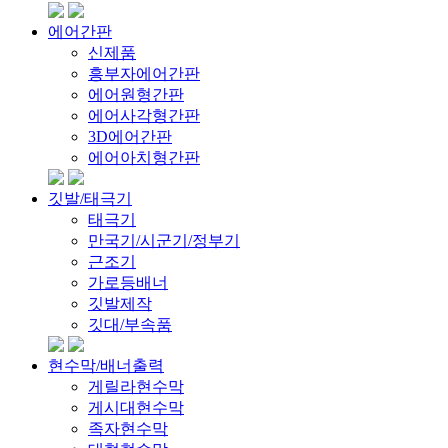
에어간판
신제품
흥부자에어간판
에어원형간판
에어사각형간판
3D에어간판
에어아치형간판
깃발/태극기
태극기
만국기/시군기/정부기
근조기
가로등배너
깃발제작
깃대/부속품
현수막/배너출력
게릴라현수막
게시대현수막
족자현수막