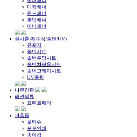
실내배너
대형배너
윈드배너
롤업배너
미니배너
실사출력(수성/솔벤/UV)
유포지
솔벤시트
솔벤투명시트
솔벤차량용시트
솔벤그레이시트
UV출력
나무간판
패션의류
프린트웨어
판촉물
물티슈
포토인쇄
종이컵