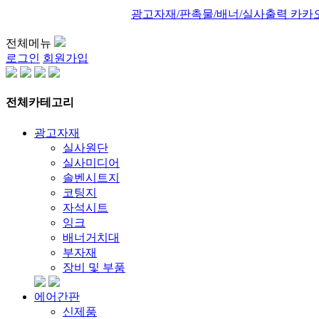
광고자재/판촉물/배너/실사출력 카카
전체메뉴
로그인
회원가입
전체카테고리
광고자재
실사원단
실사미디어
솔벤시트지
코팅지
자석시트
잉크
배너거치대
부자재
장비 및 부품
에어간판
신제품