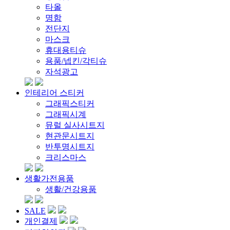
타올
명함
전단지
마스크
휴대용티슈
용품/넵킨/각티슈
자석광고
인테리어 스티커
그래픽스티커
그래픽시계
뮤럴 실사시트지
현관문시트지
반투명시트지
크리스마스
생활가전용품
생활/건강용품
SALE
개인결제