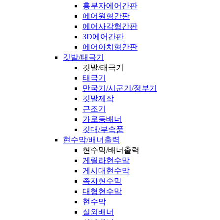
흥부자에어간판
에어원형간판
에어사각형간판
3D에어간판
에어아치형간판
깃발/태극기
깃발/태극기
태극기
만국기/시군기/정부기
깃발제작
근조기
가로등배너
깃대/부속품
현수막/배너출력
현수막/배너출력
게릴라현수막
게시대현수막
족자현수막
대형현수막
현수막
실외배너