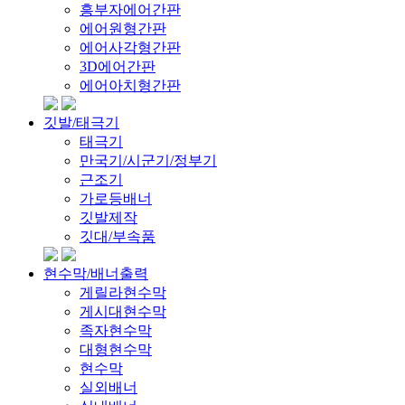
흥부자에어간판
에어원형간판
에어사각형간판
3D에어간판
에어아치형간판
깃발/태극기
태극기
만국기/시군기/정부기
근조기
가로등배너
깃발제작
깃대/부속품
현수막/배너출력
게릴라현수막
게시대현수막
족자현수막
대형현수막
현수막
실외배너