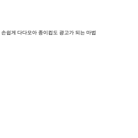
 손쉽게 다다모아
종이컵도 광고가 되는 마법