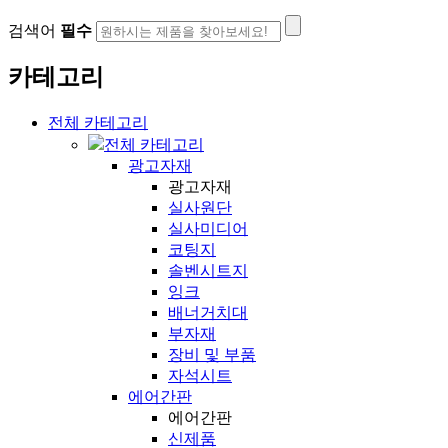
검색어
필수
카테고리
전체 카테고리
전체 카테고리
광고자재
광고자재
실사원단
실사미디어
코팅지
솔벤시트지
잉크
배너거치대
부자재
장비 및 부품
자석시트
에어간판
에어간판
신제품