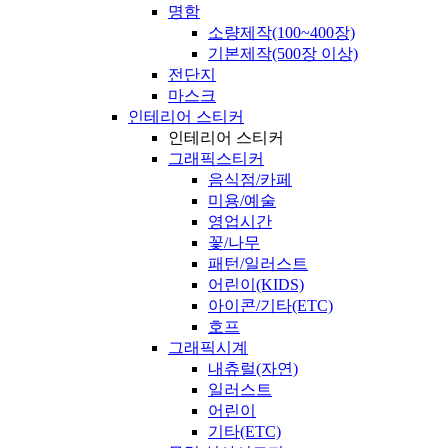
명함
소량제작(100~400장)
기본제작(500장 이상)
전단지
마스크
인테리어 스티커
인테리어 스티커
그래픽스티커
음식점/카페
미용/예술
영업시간
꽃/나무
패턴/일러스트
어린이(KIDS)
아이콘/기타(ETC)
호프
그래픽시계
내츄럴(자연)
일러스트
어린이
기타(ETC)