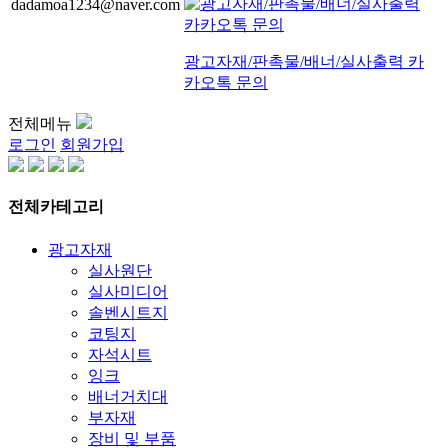
dadamoa1234@naver.com
광고자재/판촉물/배너/실사출력 카
카오톡 문의
전체메뉴
로그인
회원가입
전체카테고리
광고자재
실사원단
실사미디어
솔벤시트지
코팅지
자석시트
잉크
배너거치대
부자재
장비 및 부품