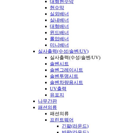
대형현수막
현수막
실외배너
실내배너
대형배너
윈드배너
롤업배너
미니배너
실사출력(수성/솔벤/UV)
실사출력(수성/솔벤/UV)
솔벤시트
솔벤그레이시트
솔벤투명시트
솔벤차량용시트
UV출력
유포지
나무간판
패션의류
패션의류
프린트웨어
긴팔(라운드)
반팔(라운드)