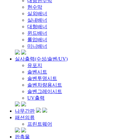
대형현수막
현수막
실외배너
실내배너
대형배너
윈드배너
롤업배너
미니배너
실사출력(수성/솔벤/UV)
유포지
솔벤시트
솔벤투명시트
솔벤차량용시트
솔벤그레이시트
UV출력
나무간판
패션의류
프린트웨어
판촉물