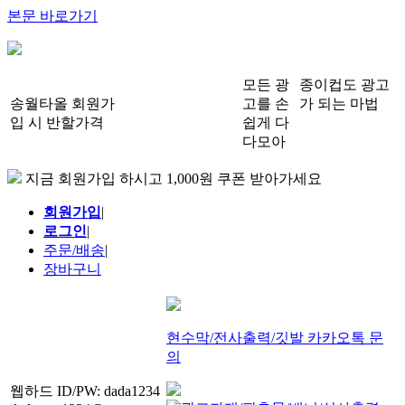
본문 바로가기
모든 광
종이컵도 광고
송월타올 회원가
고를 손
가 되는 마법
입 시 반할가격
쉽게 다
다모아
지금 회원가입 하시고 1,000원 쿠폰 받아가세요
회원가입
|
로그인
|
주문/배송
|
장바구니
현수막/전사출력/깃발 카카오톡 문
의
웹하드 ID/PW: dada1234