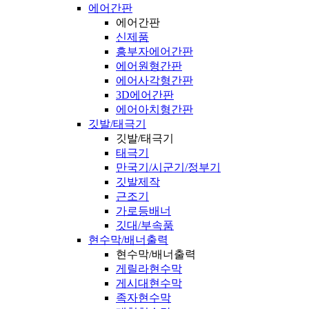
에어간판
에어간판
신제품
흥부자에어간판
에어원형간판
에어사각형간판
3D에어간판
에어아치형간판
깃발/태극기
깃발/태극기
태극기
만국기/시군기/정부기
깃발제작
근조기
가로등배너
깃대/부속품
현수막/배너출력
현수막/배너출력
게릴라현수막
게시대현수막
족자현수막