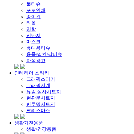
물티슈
포토인쇄
종이컵
타올
명함
전단지
마스크
휴대용티슈
용품/넵킨/각티슈
자석광고
인테리어 스티커
그래픽스티커
그래픽시계
뮤럴 실사시트지
현관문시트지
반투명시트지
크리스마스
생활가전용품
생활/건강용품