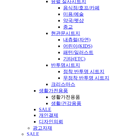
뮤럴 실사시트지
음식점/호프/카페
미용/예술
약국/펫샵
종교
현관문시트지
내츄럴(자연)
어린이(KIDS)
패턴/일러스트
기타(ETC)
반투명시트지
점착 반투명 시트지
무점착 반투명 시트지
크리스마스
생활가전용품
생활가전용품
생활/건강용품
SALE
개인결제
디자인의뢰
광고자재
SALE