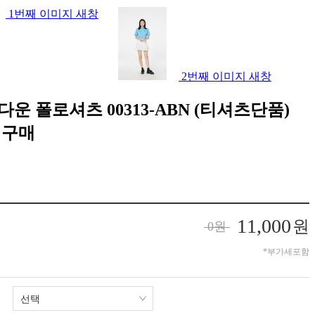
1번째 이미지 새창
2번째 이미지 새창
운 폴로셔츠 00313-ABN (티셔츠단품)
 구매
11,000
원
0
원
*부가세포함