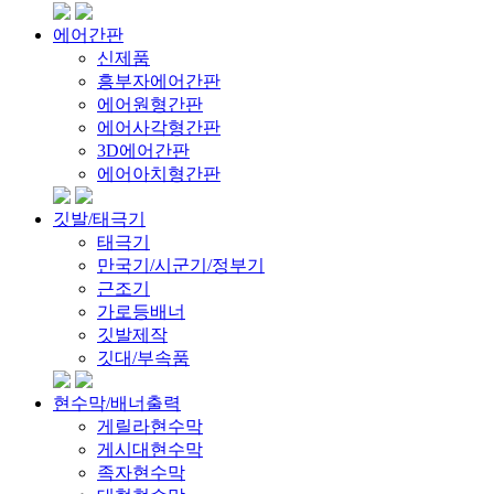
에어간판
신제품
흥부자에어간판
에어원형간판
에어사각형간판
3D에어간판
에어아치형간판
깃발/태극기
태극기
만국기/시군기/정부기
근조기
가로등배너
깃발제작
깃대/부속품
현수막/배너출력
게릴라현수막
게시대현수막
족자현수막