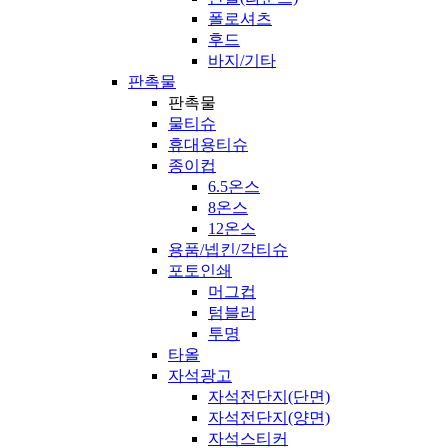
폴로셔츠
후드
바지/기타
판촉물
판촉물
물티슈
휴대용티슈
종이컵
6.5온스
8온스
12온스
용품/넵킨/각티슈
포토인쇄
머그컵
텀블러
투명
타올
자석광고
자석전단지(단면)
자석전단지(양면)
자석스티커