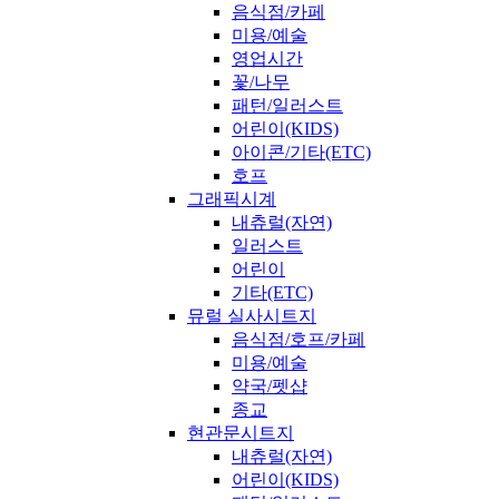
음식점/카페
미용/예술
영업시간
꽃/나무
패턴/일러스트
어린이(KIDS)
아이콘/기타(ETC)
호프
그래픽시계
내츄럴(자연)
일러스트
어린이
기타(ETC)
뮤럴 실사시트지
음식점/호프/카페
미용/예술
약국/펫샵
종교
현관문시트지
내츄럴(자연)
어린이(KIDS)