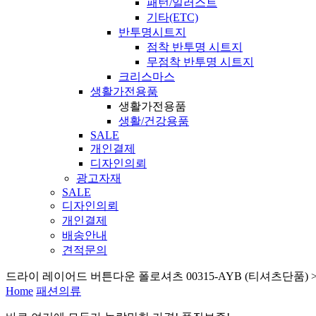
패턴/일러스트
기타(ETC)
반투명시트지
점착 반투명 시트지
무점착 반투명 시트지
크리스마스
생활가전용품
생활가전용품
생활/건강용품
SALE
개인결제
디자인의뢰
광고자재
SALE
디자인의뢰
개인결제
배송안내
견적문의
드라이 레이어드 버튼다운 폴로셔츠 00315-AYB (티셔츠단품) 
Home
패션의류