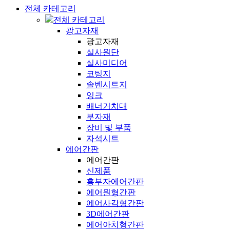
전체 카테고리
전체 카테고리
광고자재
광고자재
실사원단
실사미디어
코팅지
솔벤시트지
잉크
배너거치대
부자재
장비 및 부품
자석시트
에어간판
에어간판
신제품
흥부자에어간판
에어원형간판
에어사각형간판
3D에어간판
에어아치형간판