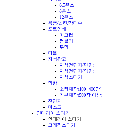
6.5온스
8온스
12온스
용품/넵킨/각티슈
포토인쇄
머그컵
텀블러
투명
타올
자석광고
자석전단지(단면)
자석전단지(양면)
자석스티커
명함
소량제작(100~400장)
기본제작(500장 이상)
전단지
마스크
인테리어 스티커
인테리어 스티커
그래픽스티커