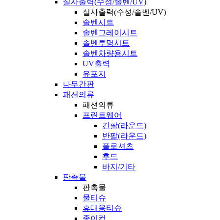
실사출력(수성/솔벤/UV)
실사출력(수성/솔벤/UV)
솔벤시트
솔벤그레이시트
솔벤투명시트
솔벤차량용시트
UV출력
유포지
나무간판
패션의류
패션의류
프린트웨어
긴팔(라운드)
반팔(라운드)
폴로셔츠
후드
바지/기타
판촉물
판촉물
물티슈
휴대용티슈
종이컵