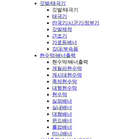
깃발/태극기
깃발/태극기
태극기
만국기/시군기/정부기
깃발제작
근조기
가로등배너
깃대/부속품
현수막/배너출력
현수막/배너출력
게릴라현수막
게시대현수막
족자현수막
대형현수막
현수막
실외배너
실내배너
대형배너
윈드배너
롤업배너
미니배너