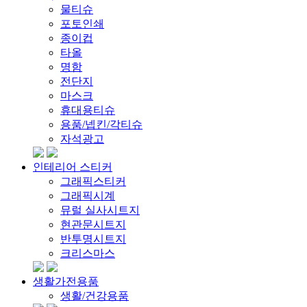
물티슈
포토인쇄
종이컵
타올
명함
전단지
마스크
휴대용티슈
용품/넵킨/각티슈
자석광고
인테리어 스티커
그래픽스티커
그래픽시계
뮤럴 실사시트지
현관문시트지
반투명시트지
크리스마스
생활가전용품
생활/건강용품