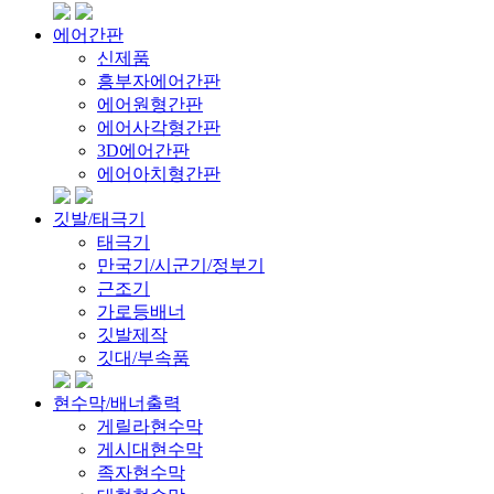
에어간판
신제품
흥부자에어간판
에어원형간판
에어사각형간판
3D에어간판
에어아치형간판
깃발/태극기
태극기
만국기/시군기/정부기
근조기
가로등배너
깃발제작
깃대/부속품
현수막/배너출력
게릴라현수막
게시대현수막
족자현수막