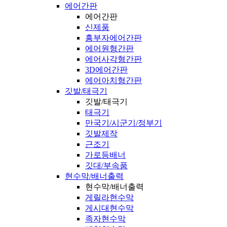
에어간판
에어간판
신제품
흥부자에어간판
에어원형간판
에어사각형간판
3D에어간판
에어아치형간판
깃발/태극기
깃발/태극기
태극기
만국기/시군기/정부기
깃발제작
근조기
가로등배너
깃대/부속품
현수막/배너출력
현수막/배너출력
게릴라현수막
게시대현수막
족자현수막