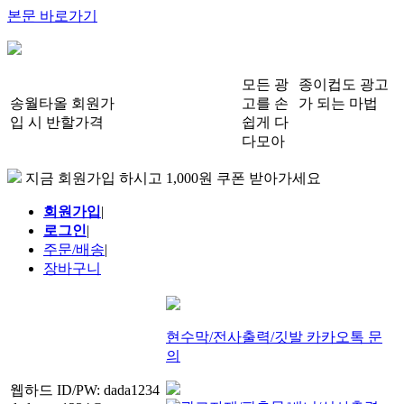
본문 바로가기
모든 광
종이컵도 광고
송월타올 회원가
고를 손
가 되는 마법
입 시 반할가격
쉽게 다
다모아
지금 회원가입 하시고 1,000원 쿠폰 받아가세요
회원가입
|
로그인
|
주문/배송
|
장바구니
현수막/전사출력/깃발 카카오톡 문
의
웹하드 ID/PW: dada1234