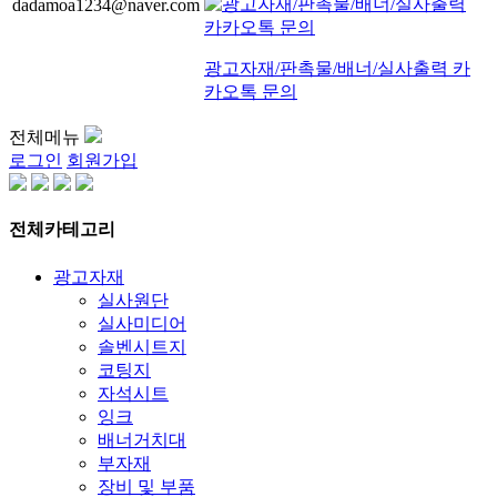
dadamoa1234@naver.com
광고자재/판촉물/배너/실사출력 카
카오톡 문의
전체메뉴
로그인
회원가입
전체카테고리
광고자재
실사원단
실사미디어
솔벤시트지
코팅지
자석시트
잉크
배너거치대
부자재
장비 및 부품