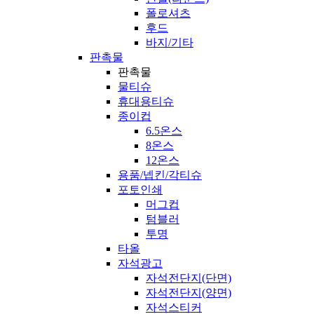
폴로셔츠
후드
바지/기타
판촉물
판촉물
물티슈
휴대용티슈
종이컵
6.5온스
8온스
12온스
용품/넵킨/각티슈
포토인쇄
머그컵
텀블러
투명
타올
자석광고
자석전단지(단면)
자석전단지(양면)
자석스티커