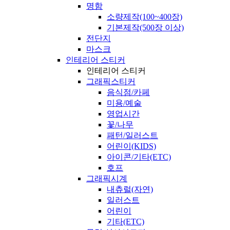
명함
소량제작(100~400장)
기본제작(500장 이상)
전단지
마스크
인테리어 스티커
인테리어 스티커
그래픽스티커
음식점/카페
미용/예술
영업시간
꽃/나무
패턴/일러스트
어린이(KIDS)
아이콘/기타(ETC)
호프
그래픽시계
내츄럴(자연)
일러스트
어린이
기타(ETC)