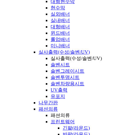
대형현수막
현수막
실외배너
실내배너
대형배너
윈드배너
롤업배너
미니배너
실사출력(수성/솔벤/UV)
실사출력(수성/솔벤/UV)
솔벤시트
솔벤그레이시트
솔벤투명시트
솔벤차량용시트
UV출력
유포지
나무간판
패션의류
패션의류
프린트웨어
긴팔(라운드)
반팔(라운드)