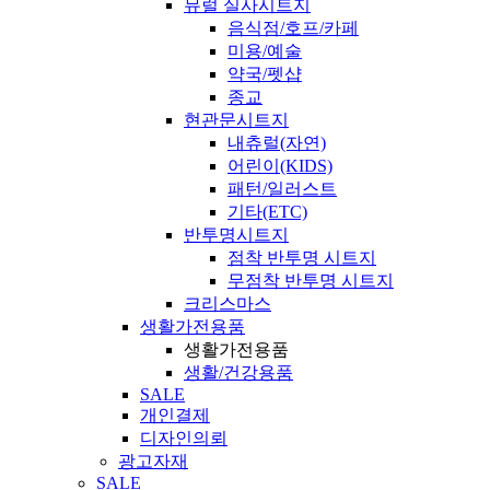
뮤럴 실사시트지
음식점/호프/카페
미용/예술
약국/펫샵
종교
현관문시트지
내츄럴(자연)
어린이(KIDS)
패턴/일러스트
기타(ETC)
반투명시트지
점착 반투명 시트지
무점착 반투명 시트지
크리스마스
생활가전용품
생활가전용품
생활/건강용품
SALE
개인결제
디자인의뢰
광고자재
SALE