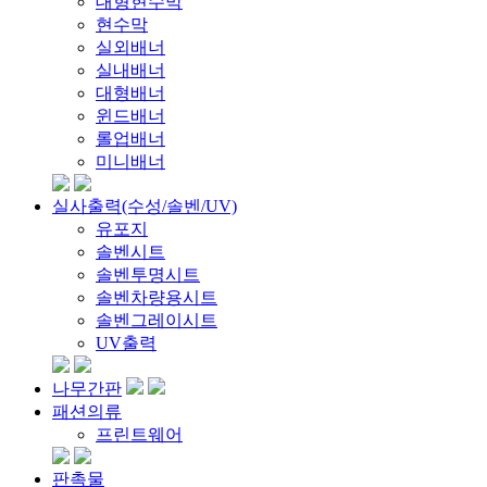
대형현수막
현수막
실외배너
실내배너
대형배너
윈드배너
롤업배너
미니배너
실사출력(수성/솔벤/UV)
유포지
솔벤시트
솔벤투명시트
솔벤차량용시트
솔벤그레이시트
UV출력
나무간판
패션의류
프린트웨어
판촉물