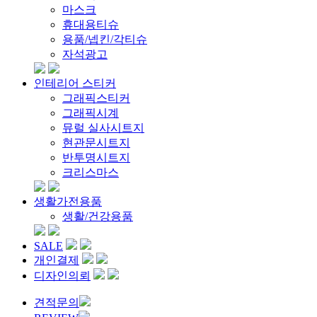
마스크
휴대용티슈
용품/넵킨/각티슈
자석광고
인테리어 스티커
그래픽스티커
그래픽시계
뮤럴 실사시트지
현관문시트지
반투명시트지
크리스마스
생활가전용품
생활/건강용품
SALE
개인결제
디자인의뢰
견적문의