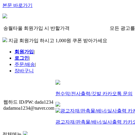
본문 바로가기
송월타올 회원가입 시 반할가격
모든 광고를
지금 회원가입 하시고 1,000원 쿠폰 받아가세요
회원가입
|
로그인
|
주문/배송
|
장바구니
현수막/전사출력/깃발 카카오톡 문의
웹하드 ID/PW: dada1234
dadamoa1234@naver.com
광고자재/판촉물/배너/실사출력 카카
전체메뉴