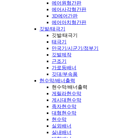
에어원형간판
에어사각형간판
3D에어간판
에어아치형간판
깃발/태극기
깃발/태극기
태극기
만국기/시군기/정부기
깃발제작
근조기
가로등배너
깃대/부속품
현수막/배너출력
현수막/배너출력
게릴라현수막
게시대현수막
족자현수막
대형현수막
현수막
실외배너
실내배너