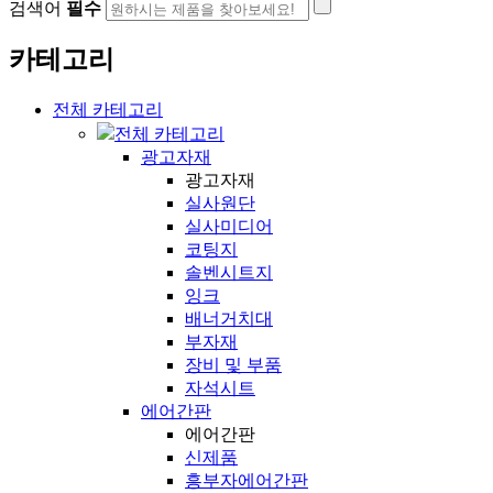
검색어
필수
카테고리
전체 카테고리
전체 카테고리
광고자재
광고자재
실사원단
실사미디어
코팅지
솔벤시트지
잉크
배너거치대
부자재
장비 및 부품
자석시트
에어간판
에어간판
신제품
흥부자에어간판