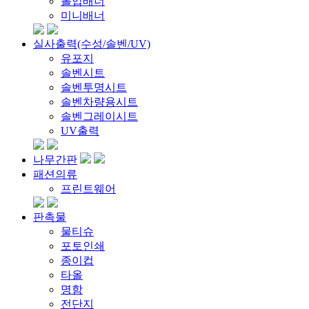
롤업배너
미니배너
실사출력(수성/솔벤/UV)
유포지
솔벤시트
솔벤투명시트
솔벤차량용시트
솔벤그레이시트
UV출력
나무간판
패션의류
프린트웨어
판촉물
물티슈
포토인쇄
종이컵
타올
명함
전단지