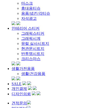
마스크
휴대용티슈
용품/넵킨/각티슈
자석광고
인테리어 스티커
그래픽스티커
그래픽시계
뮤럴 실사시트지
현관문시트지
반투명시트지
크리스마스
생활가전용품
생활/건강용품
SALE
개인결제
디자인의뢰
견적문의