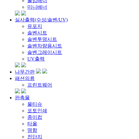
롤업배너
미니배너
실사출력(수성/솔벤/UV)
유포지
솔벤시트
솔벤투명시트
솔벤차량용시트
솔벤그레이시트
UV출력
나무간판
패션의류
프린트웨어
판촉물
물티슈
포토인쇄
종이컵
타올
명함
전단지