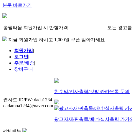
본문 바로가기
송월타올 회원가입 시 반할가격
모든 광고를
지금 회원가입 하시고 1,000원 쿠폰 받아가세요
회원가입
|
로그인
|
주문/배송
|
장바구니
현수막/전사출력/깃발 카카오톡 문의
웹하드 ID/PW: dada1234
dadamoa1234@naver.com
광고자재/판촉물/배너/실사출력 카카
전체메뉴