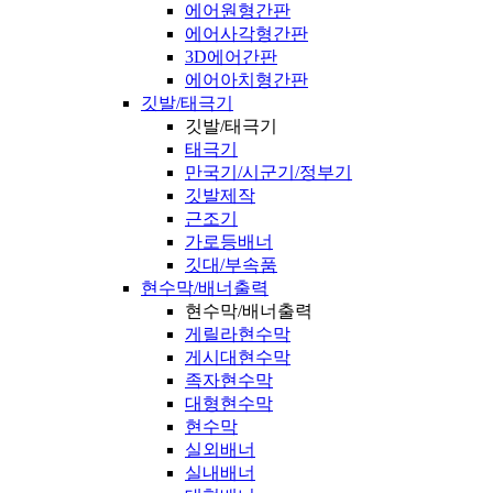
에어원형간판
에어사각형간판
3D에어간판
에어아치형간판
깃발/태극기
깃발/태극기
태극기
만국기/시군기/정부기
깃발제작
근조기
가로등배너
깃대/부속품
현수막/배너출력
현수막/배너출력
게릴라현수막
게시대현수막
족자현수막
대형현수막
현수막
실외배너
실내배너