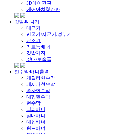
3D에어간판
에어아치형간판
깃발/태극기
태극기
만국기/시군기/정부기
근조기
가로등배너
깃발제작
깃대/부속품
현수막/배너출력
게릴라현수막
게시대현수막
족자현수막
대형현수막
현수막
실외배너
실내배너
대형배너
윈드배너