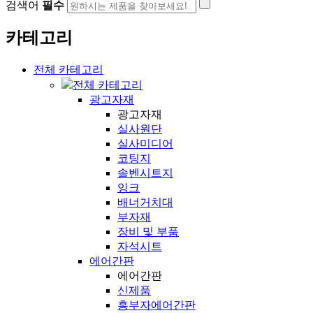
검색어
필수
카테고리
전체 카테고리
전체 카테고리
광고자재
광고자재
실사원단
실사미디어
코팅지
솔벤시트지
잉크
배너거치대
부자재
장비 및 부품
자석시트
에어간판
에어간판
신제품
흥부자에어간판