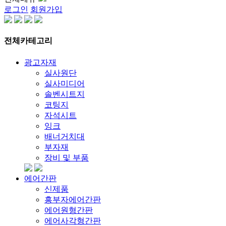
로그인
회원가입
전체카테고리
광고자재
실사원단
실사미디어
솔벤시트지
코팅지
자석시트
잉크
배너거치대
부자재
장비 및 부품
에어간판
신제품
흥부자에어간판
에어원형간판
에어사각형간판