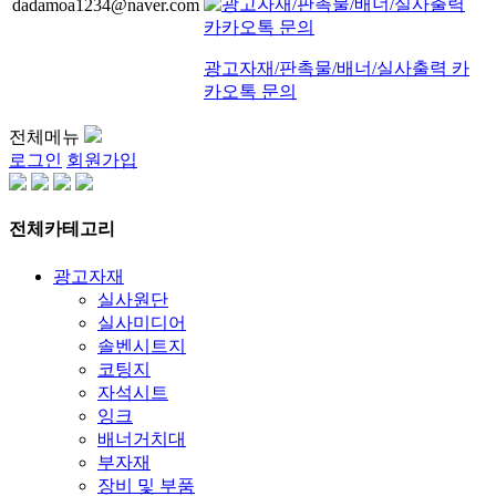
dadamoa1234@naver.com
광고자재/판촉물/배너/실사출력 카
카오톡 문의
전체메뉴
로그인
회원가입
전체카테고리
광고자재
실사원단
실사미디어
솔벤시트지
코팅지
자석시트
잉크
배너거치대
부자재
장비 및 부품