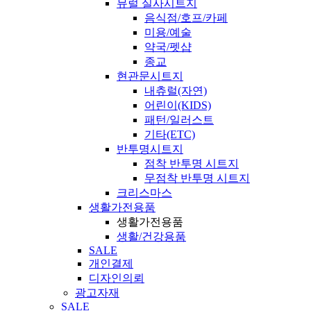
뮤럴 실사시트지
음식점/호프/카페
미용/예술
약국/펫샵
종교
현관문시트지
내츄럴(자연)
어린이(KIDS)
패턴/일러스트
기타(ETC)
반투명시트지
점착 반투명 시트지
무점착 반투명 시트지
크리스마스
생활가전용품
생활가전용품
생활/건강용품
SALE
개인결제
디자인의뢰
광고자재
SALE