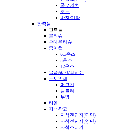
폴로셔츠
후드
바지/기타
판촉물
판촉물
물티슈
휴대용티슈
종이컵
6.5온스
8온스
12온스
용품/넵킨/각티슈
포토인쇄
머그컵
텀블러
투명
타올
자석광고
자석전단지(단면)
자석전단지(양면)
자석스티커