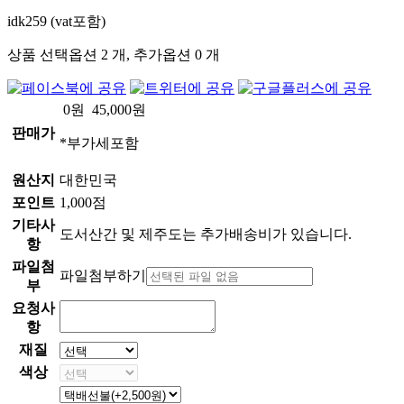
idk259 (vat포함)
상품 선택옵션 2 개, 추가옵션 0 개
0
원
45,000
원
판매가
*부가세포함
원산지
대한민국
포인트
1,000점
기타사
도서산간 및 제주도는 추가배송비가 있습니다.
항
파일첨
파일첨부하기
부
요청사
항
재질
색상