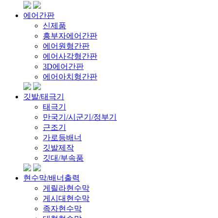
에어간판
신제품
흥부자에어간판
에어원형간판
에어사각형간판
3D에어간판
에어아치형간판
깃발/태극기
태극기
만국기/시군기/정부기
근조기
가로등배너
깃발제작
깃대/부속품
현수막/배너출력
게릴라현수막
게시대현수막
족자현수막