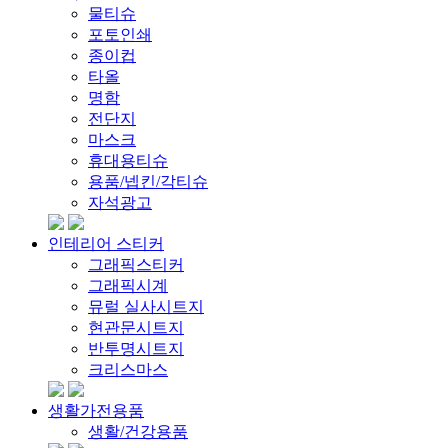
물티슈
포토인쇄
종이컵
타올
명함
전단지
마스크
휴대용티슈
용품/넵킨/각티슈
자석광고
인테리어 스티커
그래픽스티커
그래픽시계
뮤럴 실사시트지
현관문시트지
반투명시트지
크리스마스
생활가전용품
생활/건강용품