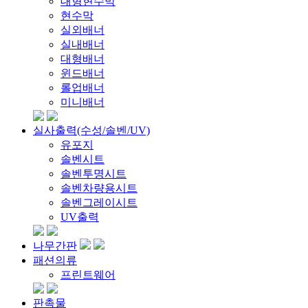
대형현수막
현수막
실외배너
실내배너
대형배너
윈드배너
롤업배너
미니배너
실사출력(수성/솔벤/UV)
유포지
솔벤시트
솔벤투명시트
솔벤차량용시트
솔벤그레이시트
UV출력
나무간판
패션의류
프린트웨어
판촉물