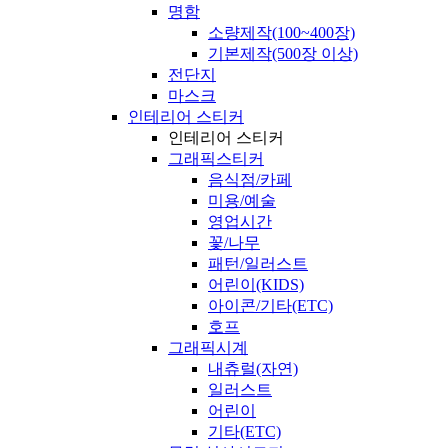
명함
소량제작(100~400장)
기본제작(500장 이상)
전단지
마스크
인테리어 스티커
인테리어 스티커
그래픽스티커
음식점/카페
미용/예술
영업시간
꽃/나무
패턴/일러스트
어린이(KIDS)
아이콘/기타(ETC)
호프
그래픽시계
내츄럴(자연)
일러스트
어린이
기타(ETC)