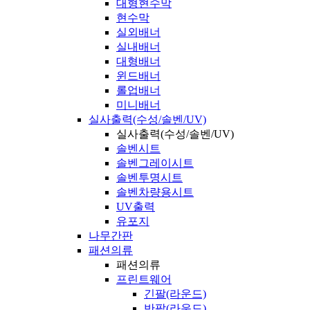
대형현수막
현수막
실외배너
실내배너
대형배너
윈드배너
롤업배너
미니배너
실사출력(수성/솔벤/UV)
실사출력(수성/솔벤/UV)
솔벤시트
솔벤그레이시트
솔벤투명시트
솔벤차량용시트
UV출력
유포지
나무간판
패션의류
패션의류
프린트웨어
긴팔(라운드)
반팔(라운드)