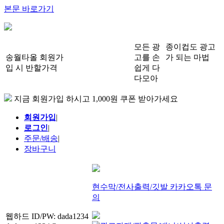
본문 바로가기
모든 광
종이컵도 광고
송월타올 회원가
고를 손
가 되는 마법
입 시 반할가격
쉽게 다
다모아
지금 회원가입 하시고 1,000원 쿠폰 받아가세요
회원가입
|
로그인
|
주문/배송
|
장바구니
현수막/전사출력/깃발 카카오톡 문
의
웹하드 ID/PW: dada1234