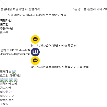
송월타올 회원가입 시 반할가격
모든 광고를 손쉽게 다다모
지금 회원가입 하시고 1,000원 쿠폰 받아가세요
회원가입
|
로그인
|
주문/배송
|
장바구니
현수막/전사출력/깃발 카카오톡 문의
웹하드 ID/PW: dada1234
dadamoa1234@naver.com
광고자재/판촉물/배너/실사출력 카카오톡 문의
전체메뉴
로그인
회원가입
전체카테고리
광고자재
실사원단
실사미디어
솔벤시트지
코팅지