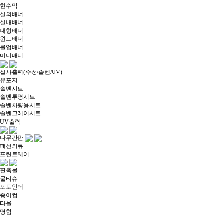
현수막
실외배너
실내배너
대형배너
윈드배너
롤업배너
미니배너
실사출력(수성/솔벤/UV)
유포지
솔벤시트
솔벤투명시트
솔벤차량용시트
솔벤그레이시트
UV출력
나무간판
패션의류
프린트웨어
판촉물
물티슈
포토인쇄
종이컵
타올
명함