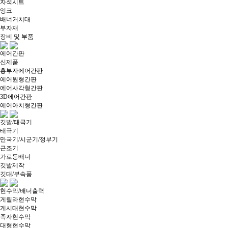
자석시트
잉크
배너거치대
부자재
장비 및 부품
에어간판
신제품
흥부자에어간판
에어원형간판
에어사각형간판
3D에어간판
에어아치형간판
깃발/태극기
태극기
만국기/시군기/정부기
근조기
가로등배너
깃발제작
깃대/부속품
현수막/배너출력
게릴라현수막
게시대현수막
족자현수막
대형현수막