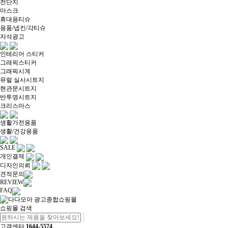
전단지
마스크
휴대용티슈
용품/넵킨/각티슈
자석광고
인테리어 스티커
그래픽스티커
그래픽시계
뮤럴 실사시트지
현관문시트지
반투명시트지
크리스마스
생활가전용품
생활/건강용품
SALE
개인결제
디자인의뢰
견적문의
REVIEW
FAQ
쇼핑몰 검색
고객센터
1644-5574