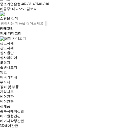
중소기업은행 462-081485-01-016
예금주: 다다모아 김보라
쇼핑몰 검색
카테고리
전체 카테고리
전체 카테고리
광고자재
광고자재
실사원단
실사미디어
코팅지
솔벤시트지
잉크
배너거치대
부자재
장비 및 부품
자석시트
에어간판
에어간판
신제품
흥부자에어간판
에어원형간판
에어사각형간판
3D에어간판