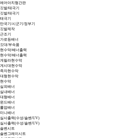
에어아치형간판
깃발/태극기
깃발/태극기
태극기
만국기/시군기/정부기
깃발제작
근조기
가로등배너
깃대/부속품
현수막/배너출력
현수막/배너출력
게릴라현수막
게시대현수막
족자현수막
대형현수막
현수막
실외배너
실내배너
대형배너
윈드배너
롤업배너
미니배너
실사출력(수성/솔벤/UV)
실사출력(수성/솔벤/UV)
솔벤시트
솔벤그레이시트