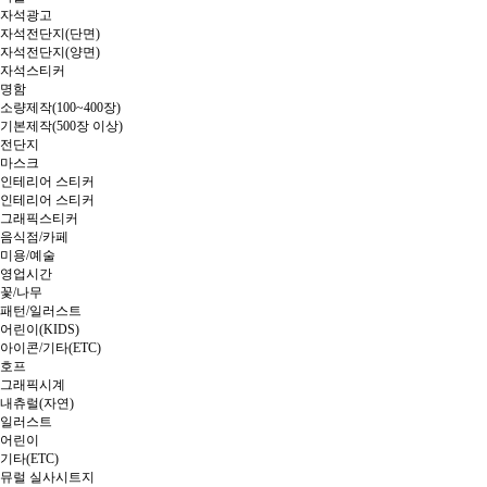
자석광고
자석전단지(단면)
자석전단지(양면)
자석스티커
명함
소량제작(100~400장)
기본제작(500장 이상)
전단지
마스크
인테리어 스티커
인테리어 스티커
그래픽스티커
음식점/카페
미용/예술
영업시간
꽃/나무
패턴/일러스트
어린이(KIDS)
아이콘/기타(ETC)
호프
그래픽시계
내츄럴(자연)
일러스트
어린이
기타(ETC)
뮤럴 실사시트지