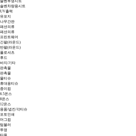
솔벤투명시트
솔벤차량용시트
UV출력
유포지
나무간판
패션의류
패션의류
프린트웨어
긴팔(라운드)
반팔(라운드)
폴로셔츠
후드
바지/기타
판촉물
판촉물
물티슈
휴대용티슈
종이컵
6.5온스
8온스
12온스
용품/넵킨/각티슈
포토인쇄
머그컵
텀블러
투명
타올