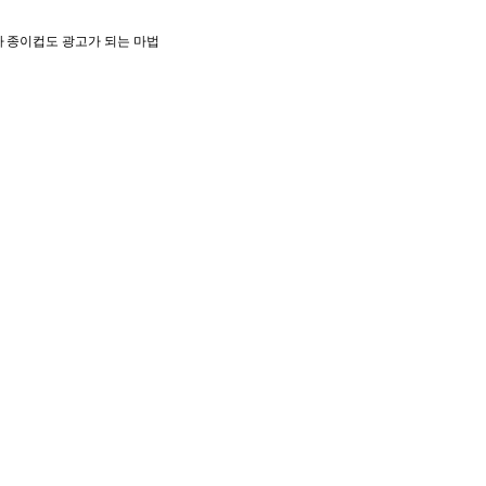
아
종이컵도 광고가 되는 마법