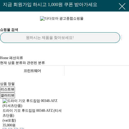
지금 회원가입 하시고 1,000원 쿠폰 받아가세요
쇼핑몰 검색
쇼핑몰 검색
Home
패션의류
현재 상품 분류와 관련된 분류
프린트웨어
상품 정렬
리스트뷰
갤러리뷰
드라이 기모 후드집업 00348-AFZ (티셔
츠단품)
(vat포함)
35,000
원