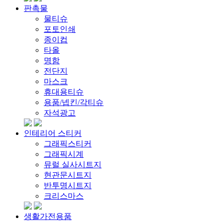
판촉물
물티슈
포토인쇄
종이컵
타올
명함
전단지
마스크
휴대용티슈
용품/넵킨/각티슈
자석광고
인테리어 스티커
그래픽스티커
그래픽시계
뮤럴 실사시트지
현관문시트지
반투명시트지
크리스마스
생활가전용품