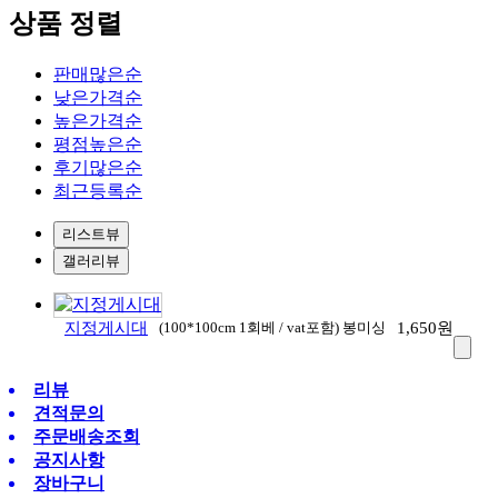
상품 정렬
판매많은순
낮은가격순
높은가격순
평점높은순
후기많은순
최근등록순
리스트뷰
갤러리뷰
지정게시대
(100*100cm 1회베 / vat포함) 봉미싱
1,650
원
리뷰
견적문의
주문배송조회
공지사항
장바구니