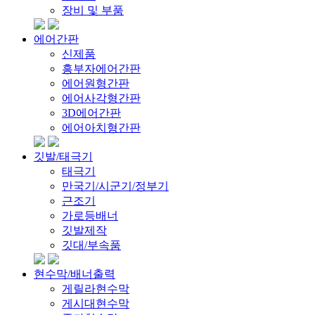
장비 및 부품
에어간판
신제품
흥부자에어간판
에어원형간판
에어사각형간판
3D에어간판
에어아치형간판
깃발/태극기
태극기
만국기/시군기/정부기
근조기
가로등배너
깃발제작
깃대/부속품
현수막/배너출력
게릴라현수막
게시대현수막