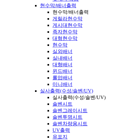
현수막/배너출력
현수막/배너출력
게릴라현수막
게시대현수막
족자현수막
대형현수막
현수막
실외배너
실내배너
대형배너
윈드배너
롤업배너
미니배너
실사출력(수성/솔벤/UV)
실사출력(수성/솔벤/UV)
솔벤시트
솔벤그레이시트
솔벤투명시트
솔벤차량용시트
UV출력
유포지