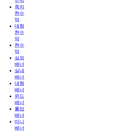
수막
족자
현수
막
대형
현수
막
현수
막
실외
배너
실내
배너
대형
배너
윈드
배너
롤업
배너
미니
배너