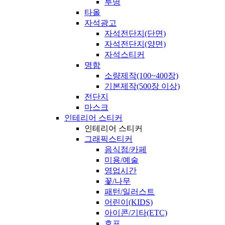
투명
타올
자석광고
자석전단지(단면)
자석전단지(양면)
자석스티커
명함
소량제작(100~400장)
기본제작(500장 이상)
전단지
마스크
인테리어 스티커
인테리어 스티커
그래픽스티커
음식점/카페
미용/예술
영업시간
꽃/나무
패턴/일러스트
어린이(KIDS)
아이콘/기타(ETC)
호프