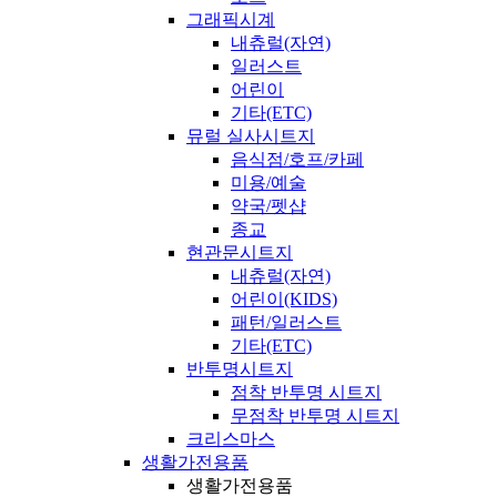
그래픽시계
내츄럴(자연)
일러스트
어린이
기타(ETC)
뮤럴 실사시트지
음식점/호프/카페
미용/예술
약국/펫샵
종교
현관문시트지
내츄럴(자연)
어린이(KIDS)
패턴/일러스트
기타(ETC)
반투명시트지
점착 반투명 시트지
무점착 반투명 시트지
크리스마스
생활가전용품
생활가전용품