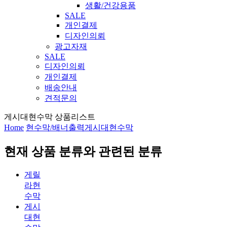
생활/건강용품
SALE
개인결제
디자인의뢰
광고자재
SALE
디자인의뢰
개인결제
배송안내
견적문의
게시대현수막 상품리스트
Home
현수막/배너출력
게시대현수막
현재 상품 분류와 관련된 분류
게릴
라현
수막
게시
대현