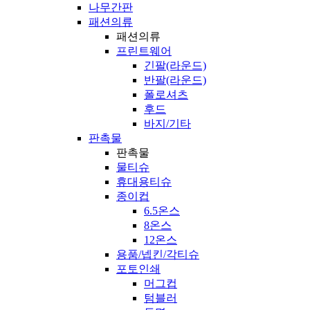
나무간판
패션의류
패션의류
프린트웨어
긴팔(라운드)
반팔(라운드)
폴로셔츠
후드
바지/기타
판촉물
판촉물
물티슈
휴대용티슈
종이컵
6.5온스
8온스
12온스
용품/넵킨/각티슈
포토인쇄
머그컵
텀블러