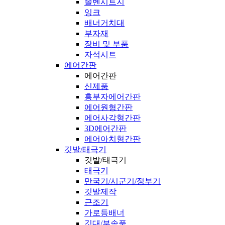
솔벤시트지
잉크
배너거치대
부자재
장비 및 부품
자석시트
에어간판
에어간판
신제품
흥부자에어간판
에어원형간판
에어사각형간판
3D에어간판
에어아치형간판
깃발/태극기
깃발/태극기
태극기
만국기/시군기/정부기
깃발제작
근조기
가로등배너
깃대/부속품