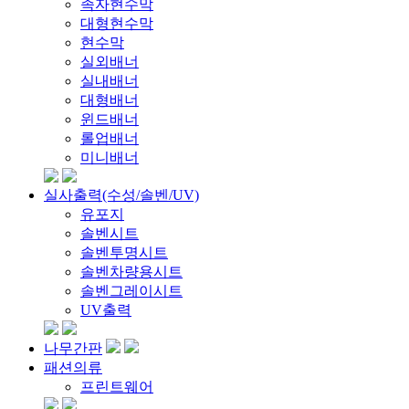
족자현수막
대형현수막
현수막
실외배너
실내배너
대형배너
윈드배너
롤업배너
미니배너
실사출력(수성/솔벤/UV)
유포지
솔벤시트
솔벤투명시트
솔벤차량용시트
솔벤그레이시트
UV출력
나무간판
패션의류
프린트웨어