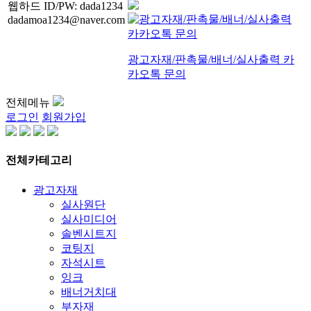
웹하드 ID/PW: dada1234
dadamoa1234@naver.com
광고자재/판촉물/배너/실사출력 카
카오톡 문의
전체메뉴
로그인
회원가입
전체카테고리
광고자재
실사원단
실사미디어
솔벤시트지
코팅지
자석시트
잉크
배너거치대
부자재