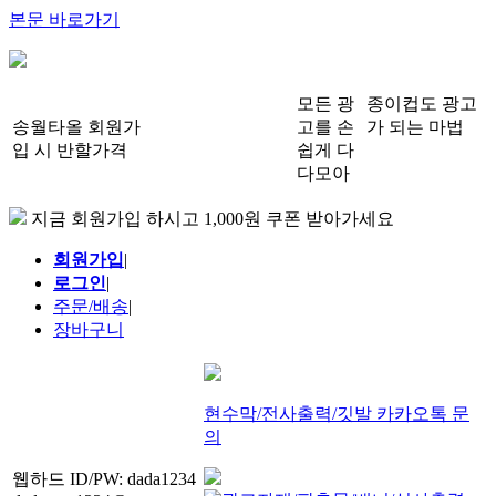
본문 바로가기
모든 광
종이컵도 광고
송월타올 회원가
고를 손
가 되는 마법
입 시 반할가격
쉽게 다
다모아
지금 회원가입 하시고 1,000원 쿠폰 받아가세요
회원가입
|
로그인
|
주문/배송
|
장바구니
현수막/전사출력/깃발 카카오톡 문
의
웹하드 ID/PW: dada1234