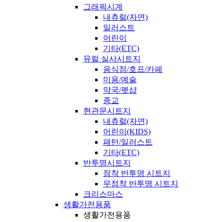
그래픽시계
내츄럴(자연)
일러스트
어린이
기타(ETC)
뮤럴 실사시트지
음식점/호프/카페
미용/예술
약국/펫샵
종교
현관문시트지
내츄럴(자연)
어린이(KIDS)
패턴/일러스트
기타(ETC)
반투명시트지
점착 반투명 시트지
무점착 반투명 시트지
크리스마스
생활가전용품
생활가전용품