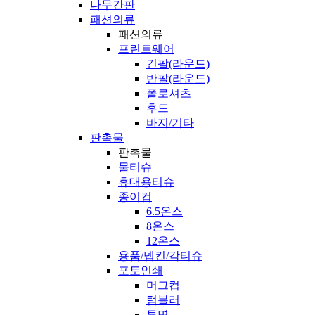
나무간판
패션의류
패션의류
프린트웨어
긴팔(라운드)
반팔(라운드)
폴로셔츠
후드
바지/기타
판촉물
판촉물
물티슈
휴대용티슈
종이컵
6.5온스
8온스
12온스
용품/넵킨/각티슈
포토인쇄
머그컵
텀블러
투명