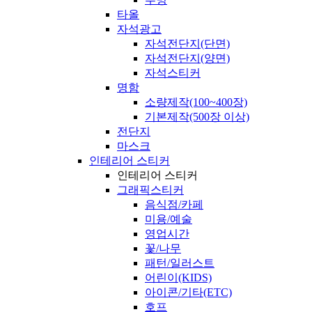
타올
자석광고
자석전단지(단면)
자석전단지(양면)
자석스티커
명함
소량제작(100~400장)
기본제작(500장 이상)
전단지
마스크
인테리어 스티커
인테리어 스티커
그래픽스티커
음식점/카페
미용/예술
영업시간
꽃/나무
패턴/일러스트
어린이(KIDS)
아이콘/기타(ETC)
호프