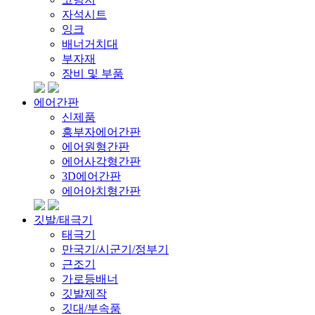
자석시트
잉크
배너거치대
부자재
장비 및 부품
에어간판
신제품
흥부자에어간판
에어원형간판
에어사각형간판
3D에어간판
에어아치형간판
깃발/태극기
태극기
만국기/시군기/정부기
근조기
가로등배너
깃발제작
깃대/부속품