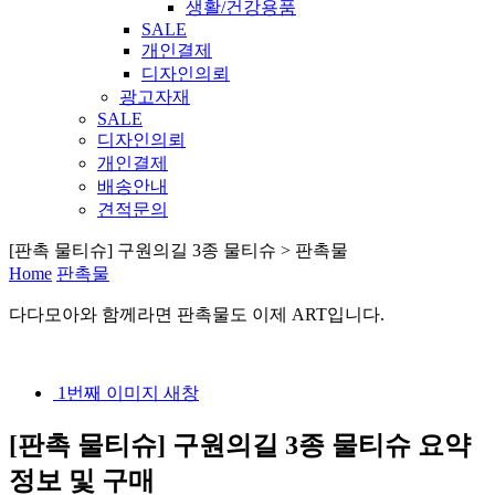
생활/건강용품
SALE
개인결제
디자인의뢰
광고자재
SALE
디자인의뢰
개인결제
배송안내
견적문의
[판촉 물티슈] 구원의길 3종 물티슈 > 판촉물
Home
판촉물
다다모아
와 함께라면
판촉물
도 이제
ART
입니다.
1번째 이미지 새창
[판촉 물티슈] 구원의길 3종 물티슈
요약
정보 및 구매