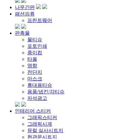
나무간판
패션의류
프린트웨어
판촉물
물티슈
포토인쇄
종이컵
타올
명함
전단지
마스크
휴대용티슈
용품/넵킨/각티슈
자석광고
인테리어 스티커
그래픽스티커
그래픽시계
뮤럴 실사시트지
현관문시트지