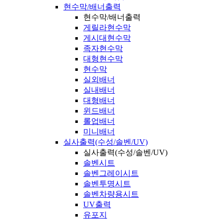
현수막/배너출력
현수막/배너출력
게릴라현수막
게시대현수막
족자현수막
대형현수막
현수막
실외배너
실내배너
대형배너
윈드배너
롤업배너
미니배너
실사출력(수성/솔벤/UV)
실사출력(수성/솔벤/UV)
솔벤시트
솔벤그레이시트
솔벤투명시트
솔벤차량용시트
UV출력
유포지