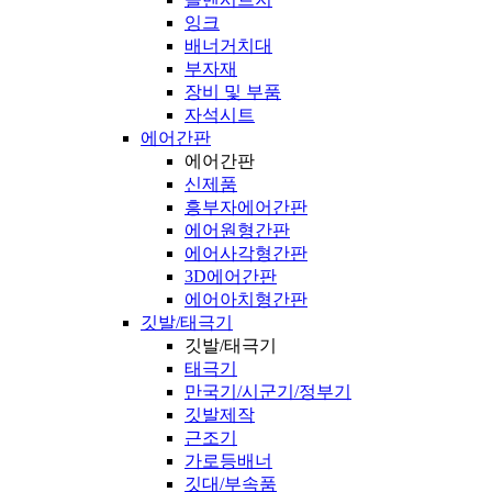
잉크
배너거치대
부자재
장비 및 부품
자석시트
에어간판
에어간판
신제품
흥부자에어간판
에어원형간판
에어사각형간판
3D에어간판
에어아치형간판
깃발/태극기
깃발/태극기
태극기
만국기/시군기/정부기
깃발제작
근조기
가로등배너
깃대/부속품