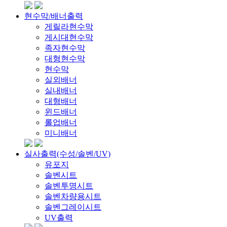
현수막/배너출력
게릴라현수막
게시대현수막
족자현수막
대형현수막
현수막
실외배너
실내배너
대형배너
윈드배너
롤업배너
미니배너
실사출력(수성/솔벤/UV)
유포지
솔벤시트
솔벤투명시트
솔벤차량용시트
솔벤그레이시트
UV출력