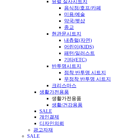
뮤럴 실사시트지
음식점/호프/카페
미용/예술
약국/펫샵
종교
현관문시트지
내츄럴(자연)
어린이(KIDS)
패턴/일러스트
기타(ETC)
반투명시트지
점착 반투명 시트지
무점착 반투명 시트지
크리스마스
생활가전용품
생활가전용품
생활/건강용품
SALE
개인결제
디자인의뢰
광고자재
SALE