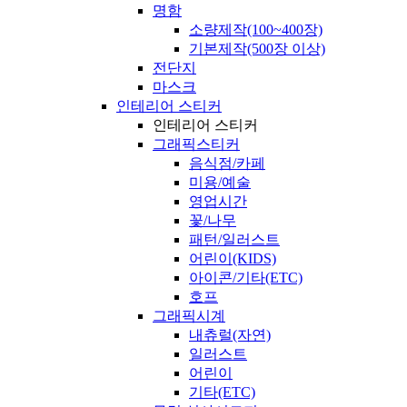
명함
소량제작(100~400장)
기본제작(500장 이상)
전단지
마스크
인테리어 스티커
인테리어 스티커
그래픽스티커
음식점/카페
미용/예술
영업시간
꽃/나무
패턴/일러스트
어린이(KIDS)
아이콘/기타(ETC)
호프
그래픽시계
내츄럴(자연)
일러스트
어린이
기타(ETC)