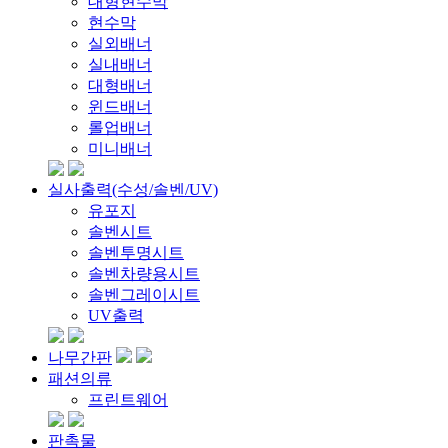
대형현수막
현수막
실외배너
실내배너
대형배너
윈드배너
롤업배너
미니배너
실사출력(수성/솔벤/UV)
유포지
솔벤시트
솔벤투명시트
솔벤차량용시트
솔벤그레이시트
UV출력
나무간판
패션의류
프린트웨어
판촉물