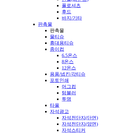
폴로셔츠
후드
바지/기타
판촉물
판촉물
물티슈
휴대용티슈
종이컵
6.5온스
8온스
12온스
용품/넵킨/각티슈
포토인쇄
머그컵
텀블러
투명
타올
자석광고
자석전단지(단면)
자석전단지(양면)
자석스티커