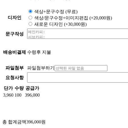
색상+문구수정
(무료)
디자인
색상/문구수정+이미지편집
(+20,000원)
새로운 디자인
(+30,000원)
문구작성
배송비결제
수령후 지불
파일첨부
파일첨부하기
요청사항
단가
수량
공급가
3,960
100
396,000
총 합계금액
396,000
원