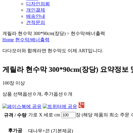
디자인의뢰
개인결제
배송안내
견적문의
게릴라 현수막 300*90cm(장당) > 현수막/배너출력
Home
현수막/배너출력
다다모아
와 함께라면
현수막
도 이제
ART
입니다.
게릴라 현수막 300*90cm(장당)
요약정보 
100장 이상
상품 선택옵션 0 개, 추가옵션 0 개
가로
X 세로
cm
장 (해당 제품의 최소 주문 
규격 / 수량
후가공
대나무+끈
(기본제공)