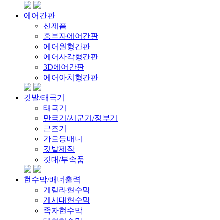
에어간판
신제품
흥부자에어간판
에어원형간판
에어사각형간판
3D에어간판
에어아치형간판
깃발/태극기
태극기
만국기/시군기/정부기
근조기
가로등배너
깃발제작
깃대/부속품
현수막/배너출력
게릴라현수막
게시대현수막
족자현수막