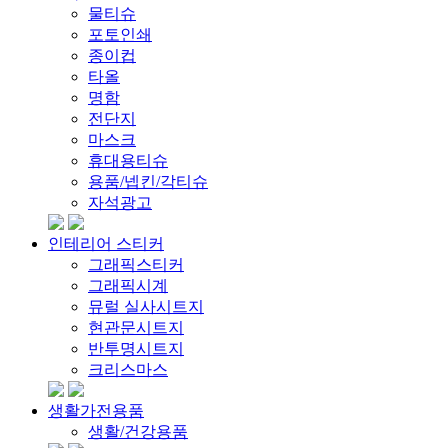
물티슈
포토인쇄
종이컵
타올
명함
전단지
마스크
휴대용티슈
용품/넵킨/각티슈
자석광고
인테리어 스티커
그래픽스티커
그래픽시계
뮤럴 실사시트지
현관문시트지
반투명시트지
크리스마스
생활가전용품
생활/건강용품