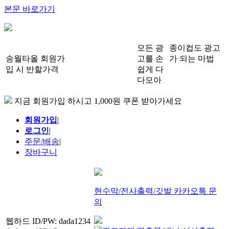
본문 바로가기
모든 광
종이컵도 광고
송월타올 회원가
고를 손
가 되는 마법
입 시 반할가격
쉽게 다
다모아
지금 회원가입 하시고 1,000원 쿠폰 받아가세요
회원가입
|
로그인
|
주문/배송
|
장바구니
현수막/전사출력/깃발 카카오톡 문
의
웹하드 ID/PW: dada1234