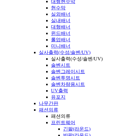
대형현수막
현수막
실외배너
실내배너
대형배너
윈드배너
롤업배너
미니배너
실사출력(수성/솔벤/UV)
실사출력(수성/솔벤/UV)
솔벤시트
솔벤그레이시트
솔벤투명시트
솔벤차량용시트
UV출력
유포지
나무간판
패션의류
패션의류
프린트웨어
긴팔(라운드)
반팔(라운드)