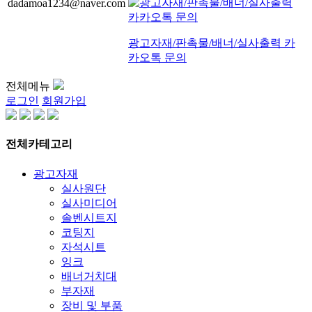
dadamoa1234@naver.com
광고자재/판촉물/배너/실사출력 카
카오톡 문의
전체메뉴
로그인
회원가입
전체카테고리
광고자재
실사원단
실사미디어
솔벤시트지
코팅지
자석시트
잉크
배너거치대
부자재
장비 및 부품