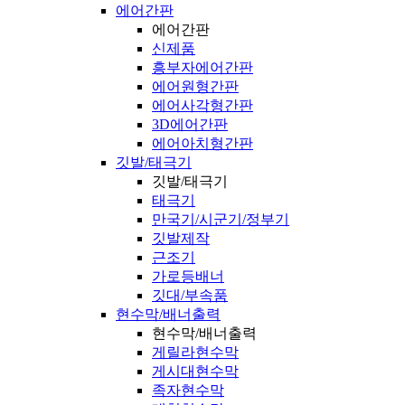
에어간판
에어간판
신제품
흥부자에어간판
에어원형간판
에어사각형간판
3D에어간판
에어아치형간판
깃발/태극기
깃발/태극기
태극기
만국기/시군기/정부기
깃발제작
근조기
가로등배너
깃대/부속품
현수막/배너출력
현수막/배너출력
게릴라현수막
게시대현수막
족자현수막