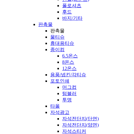
폴로셔츠
후드
바지/기타
판촉물
판촉물
물티슈
휴대용티슈
종이컵
6.5온스
8온스
12온스
용품/넵킨/각티슈
포토인쇄
머그컵
텀블러
투명
타올
자석광고
자석전단지(단면)
자석전단지(양면)
자석스티커