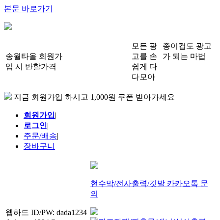
본문 바로가기
모든 광
종이컵도 광고
송월타올 회원가
고를 손
가 되는 마법
입 시 반할가격
쉽게 다
다모아
지금 회원가입 하시고 1,000원 쿠폰 받아가세요
회원가입
|
로그인
|
주문/배송
|
장바구니
현수막/전사출력/깃발 카카오톡 문
의
웹하드 ID/PW: dada1234