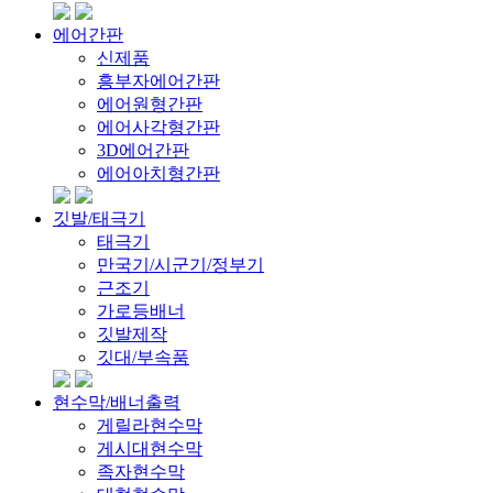
에어간판
신제품
흥부자에어간판
에어원형간판
에어사각형간판
3D에어간판
에어아치형간판
깃발/태극기
태극기
만국기/시군기/정부기
근조기
가로등배너
깃발제작
깃대/부속품
현수막/배너출력
게릴라현수막
게시대현수막
족자현수막