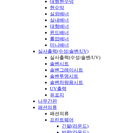
대형현수막
현수막
실외배너
실내배너
대형배너
윈드배너
롤업배너
미니배너
실사출력(수성/솔벤/UV)
실사출력(수성/솔벤/UV)
솔벤시트
솔벤그레이시트
솔벤투명시트
솔벤차량용시트
UV출력
유포지
나무간판
패션의류
패션의류
프린트웨어
긴팔(라운드)
반팔(라운드)