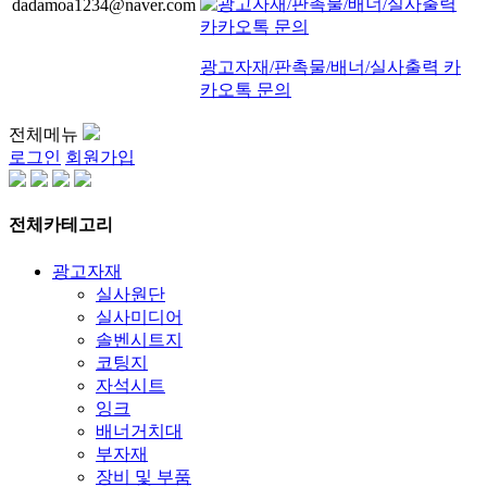
dadamoa1234@naver.com
광고자재/판촉물/배너/실사출력 카
카오톡 문의
전체메뉴
로그인
회원가입
전체카테고리
광고자재
실사원단
실사미디어
솔벤시트지
코팅지
자석시트
잉크
배너거치대
부자재
장비 및 부품