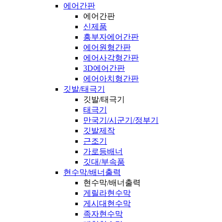
에어간판
에어간판
신제품
흥부자에어간판
에어원형간판
에어사각형간판
3D에어간판
에어아치형간판
깃발/태극기
깃발/태극기
태극기
만국기/시군기/정부기
깃발제작
근조기
가로등배너
깃대/부속품
현수막/배너출력
현수막/배너출력
게릴라현수막
게시대현수막
족자현수막