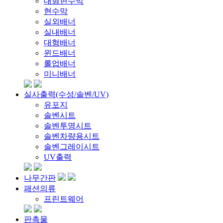
대형현수막
현수막
실외배너
실내배너
대형배너
윈드배너
롤업배너
미니배너
실사출력(수성/솔벤/UV)
유포지
솔벤시트
솔벤투명시트
솔벤차량용시트
솔벤그레이시트
UV출력
나무간판
패션의류
프린트웨어
판촉물