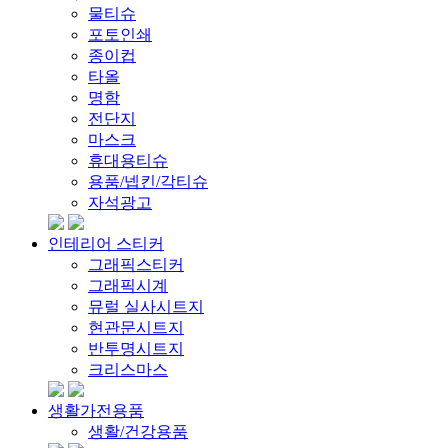
물티슈
포토인쇄
종이컵
타올
명함
전단지
마스크
휴대용티슈
용품/넵킨/각티슈
자석광고
인테리어 스티커
그래픽스티커
그래픽시계
뮤럴 실사시트지
현관문시트지
반투명시트지
크리스마스
생활가전용품
생활/건강용품