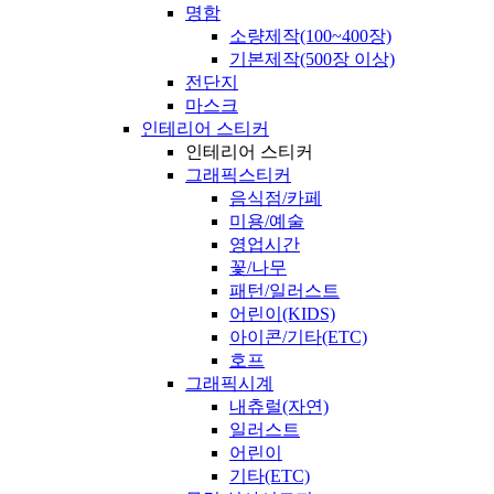
명함
소량제작(100~400장)
기본제작(500장 이상)
전단지
마스크
인테리어 스티커
인테리어 스티커
그래픽스티커
음식점/카페
미용/예술
영업시간
꽃/나무
패턴/일러스트
어린이(KIDS)
아이콘/기타(ETC)
호프
그래픽시계
내츄럴(자연)
일러스트
어린이
기타(ETC)