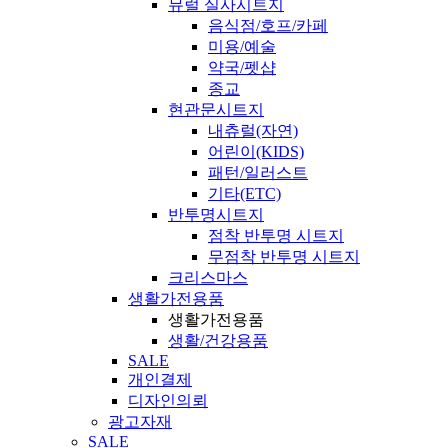
뮤럴 실사시트지
음식점/호프/카페
미용/예술
약국/펫샵
종교
현관문시트지
내츄럴(자연)
어린이(KIDS)
패턴/일러스트
기타(ETC)
반투명시트지
점착 반투명 시트지
무점착 반투명 시트지
크리스마스
생활가전용품
생활가전용품
생활/건강용품
SALE
개인결제
디자인의뢰
광고자재
SALE