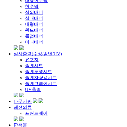
대형현수막
현수막
실외배너
실내배너
대형배너
윈드배너
롤업배너
미니배너
실사출력(수성/솔벤/UV)
유포지
솔벤시트
솔벤투명시트
솔벤차량용시트
솔벤그레이시트
UV출력
나무간판
패션의류
프린트웨어
판촉물