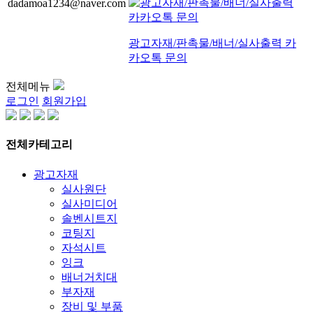
dadamoa1234@naver.com
광고자재/판촉물/배너/실사출력 카
카오톡 문의
전체메뉴
로그인
회원가입
전체카테고리
광고자재
실사원단
실사미디어
솔벤시트지
코팅지
자석시트
잉크
배너거치대
부자재
장비 및 부품