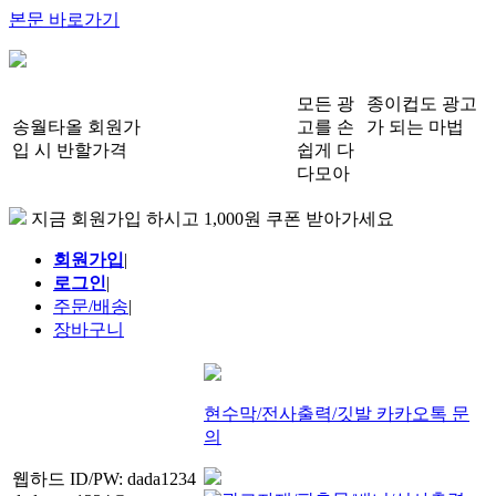
본문 바로가기
모든 광
종이컵도 광고
송월타올 회원가
고를 손
가 되는 마법
입 시 반할가격
쉽게 다
다모아
지금 회원가입 하시고 1,000원 쿠폰 받아가세요
회원가입
|
로그인
|
주문/배송
|
장바구니
현수막/전사출력/깃발 카카오톡 문
의
웹하드 ID/PW: dada1234