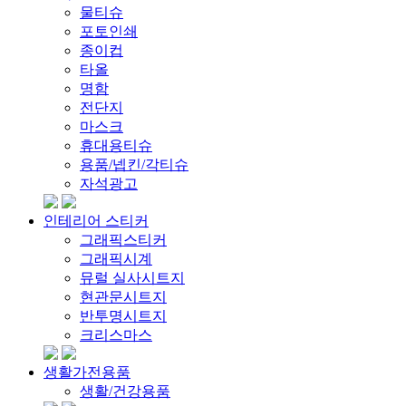
물티슈
포토인쇄
종이컵
타올
명함
전단지
마스크
휴대용티슈
용품/넵킨/각티슈
자석광고
인테리어 스티커
그래픽스티커
그래픽시계
뮤럴 실사시트지
현관문시트지
반투명시트지
크리스마스
생활가전용품
생활/건강용품