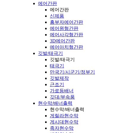
에어간판
에어간판
신제품
흥부자에어간판
에어원형간판
에어사각형간판
3D에어간판
에어아치형간판
깃발/태극기
깃발/태극기
태극기
만국기/시군기/정부기
깃발제작
근조기
가로등배너
깃대/부속품
현수막/배너출력
현수막/배너출력
게릴라현수막
게시대현수막
족자현수막