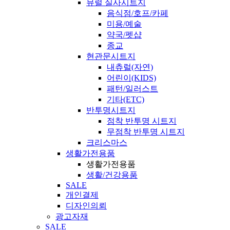
뮤럴 실사시트지
음식점/호프/카페
미용/예술
약국/펫샵
종교
현관문시트지
내츄럴(자연)
어린이(KIDS)
패턴/일러스트
기타(ETC)
반투명시트지
점착 반투명 시트지
무점착 반투명 시트지
크리스마스
생활가전용품
생활가전용품
생활/건강용품
SALE
개인결제
디자인의뢰
광고자재
SALE