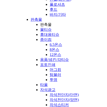
폴로셔츠
후드
바지/기타
판촉물
판촉물
물티슈
휴대용티슈
종이컵
6.5온스
8온스
12온스
용품/넵킨/각티슈
포토인쇄
머그컵
텀블러
투명
타올
자석광고
자석전단지(단면)
자석전단지(양면)
자석스티커