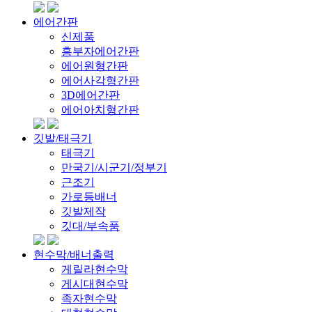
에어간판
신제품
흥부자에어간판
에어원형간판
에어사각형간판
3D에어간판
에어아치형간판
깃발/태극기
태극기
만국기/시군기/정부기
근조기
가로등배너
깃발제작
깃대/부속품
현수막/배너출력
게릴라현수막
게시대현수막
족자현수막