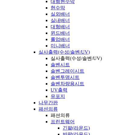
대형현수막
현수막
실외배너
실내배너
대형배너
윈드배너
롤업배너
미니배너
실사출력(수성/솔벤/UV)
실사출력(수성/솔벤/UV)
솔벤시트
솔벤그레이시트
솔벤투명시트
솔벤차량용시트
UV출력
유포지
나무간판
패션의류
패션의류
프린트웨어
긴팔(라운드)
반팔(라운드)