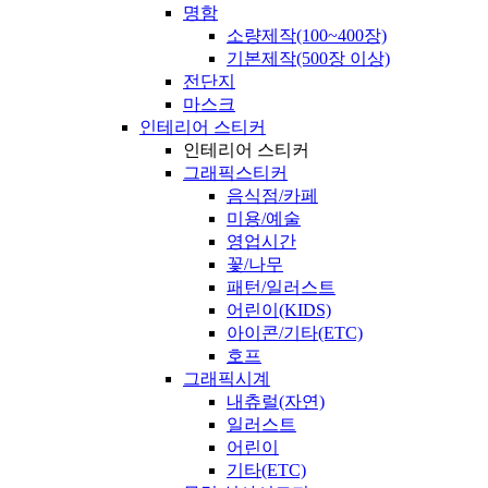
명함
소량제작(100~400장)
기본제작(500장 이상)
전단지
마스크
인테리어 스티커
인테리어 스티커
그래픽스티커
음식점/카페
미용/예술
영업시간
꽃/나무
패턴/일러스트
어린이(KIDS)
아이콘/기타(ETC)
호프
그래픽시계
내츄럴(자연)
일러스트
어린이
기타(ETC)