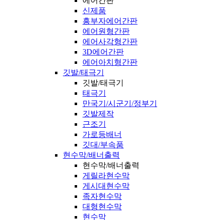
에어간판
신제품
흥부자에어간판
에어원형간판
에어사각형간판
3D에어간판
에어아치형간판
깃발/태극기
깃발/태극기
태극기
만국기/시군기/정부기
깃발제작
근조기
가로등배너
깃대/부속품
현수막/배너출력
현수막/배너출력
게릴라현수막
게시대현수막
족자현수막
대형현수막
현수막