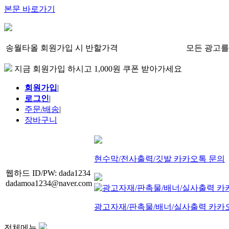
본문 바로가기
송월타올 회원가입 시 반할가격
모든 광고를
지금 회원가입 하시고 1,000원 쿠폰 받아가세요
회원가입
|
로그인
|
주문/배송
|
장바구니
현수막/전사출력/깃발 카카오톡 문의
웹하드 ID/PW: dada1234
dadamoa1234@naver.com
광고자재/판촉물/배너/실사출력 카카
전체메뉴