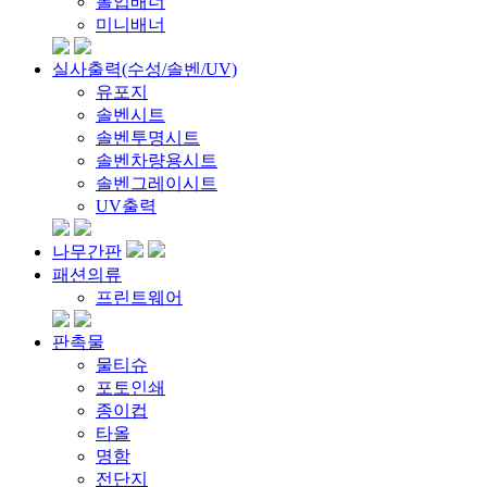
롤업배너
미니배너
실사출력(수성/솔벤/UV)
유포지
솔벤시트
솔벤투명시트
솔벤차량용시트
솔벤그레이시트
UV출력
나무간판
패션의류
프린트웨어
판촉물
물티슈
포토인쇄
종이컵
타올
명함
전단지