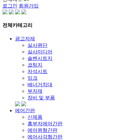
로그인
회원가입
전체카테고리
광고자재
실사원단
실사미디어
솔벤시트지
코팅지
자석시트
잉크
배너거치대
부자재
장비 및 부품
에어간판
신제품
흥부자에어간판
에어원형간판
에어사각형간판