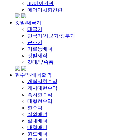
3D에어간판
에어아치형간판
깃발/태극기
태극기
만국기/시군기/정부기
근조기
가로등배너
깃발제작
깃대/부속품
현수막/배너출력
게릴라현수막
게시대현수막
족자현수막
대형현수막
현수막
실외배너
실내배너
대형배너
윈드배너