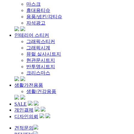
마스크
휴대용티슈
용품/넵킨/각티슈
자석광고
인테리어 스티커
그래픽스티커
그래픽시계
뮤럴 실사시트지
현관문시트지
반투명시트지
크리스마스
생활가전용품
생활/건강용품
SALE
개인결제
디자인의뢰
견적문의