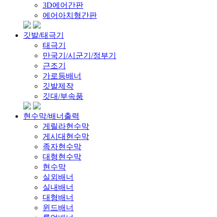
3D에어간판
에어아치형간판
깃발/태극기
태극기
만국기/시군기/정부기
근조기
가로등배너
깃발제작
깃대/부속품
현수막/배너출력
게릴라현수막
게시대현수막
족자현수막
대형현수막
현수막
실외배너
실내배너
대형배너
윈드배너