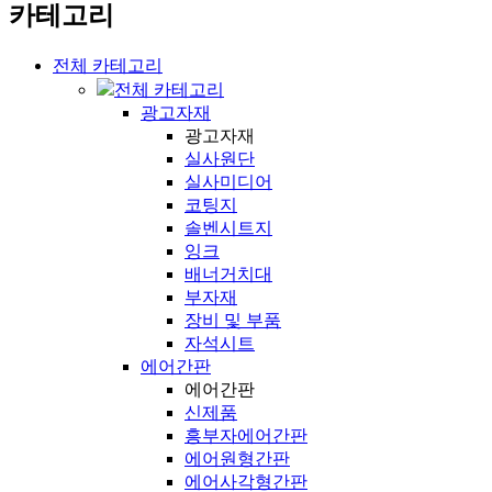
카테고리
전체 카테고리
전체 카테고리
광고자재
광고자재
실사원단
실사미디어
코팅지
솔벤시트지
잉크
배너거치대
부자재
장비 및 부품
자석시트
에어간판
에어간판
신제품
흥부자에어간판
에어원형간판
에어사각형간판