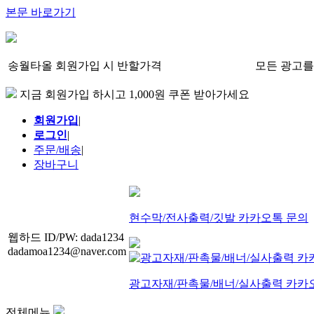
본문 바로가기
송월타올 회원가입 시 반할가격
모든 광고를
지금 회원가입 하시고 1,000원 쿠폰 받아가세요
회원가입
|
로그인
|
주문/배송
|
장바구니
현수막/전사출력/깃발 카카오톡 문의
웹하드 ID/PW: dada1234
dadamoa1234@naver.com
광고자재/판촉물/배너/실사출력 카카
전체메뉴