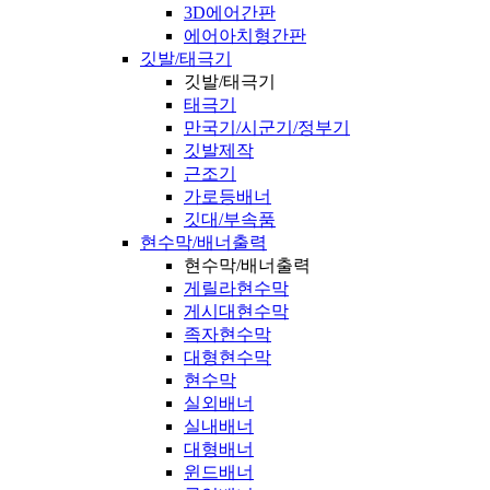
3D에어간판
에어아치형간판
깃발/태극기
깃발/태극기
태극기
만국기/시군기/정부기
깃발제작
근조기
가로등배너
깃대/부속품
현수막/배너출력
현수막/배너출력
게릴라현수막
게시대현수막
족자현수막
대형현수막
현수막
실외배너
실내배너
대형배너
윈드배너