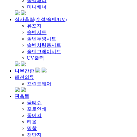
롤업배너
미니배너
실사출력(수성/솔벤/UV)
유포지
솔벤시트
솔벤투명시트
솔벤차량용시트
솔벤그레이시트
UV출력
나무간판
패션의류
프린트웨어
판촉물
물티슈
포토인쇄
종이컵
타올
명함
전단지