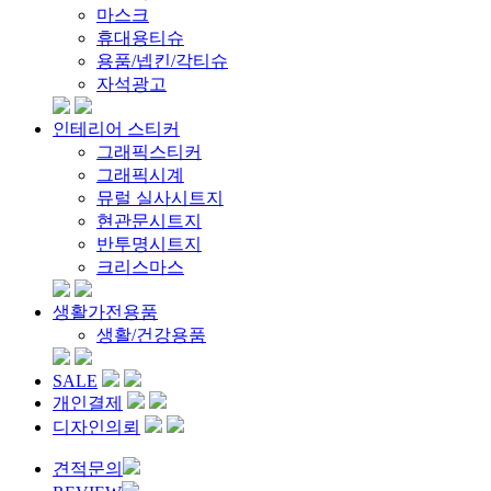
마스크
휴대용티슈
용품/넵킨/각티슈
자석광고
인테리어 스티커
그래픽스티커
그래픽시계
뮤럴 실사시트지
현관문시트지
반투명시트지
크리스마스
생활가전용품
생활/건강용품
SALE
개인결제
디자인의뢰
견적문의