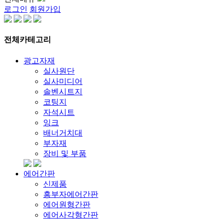
로그인
회원가입
전체카테고리
광고자재
실사원단
실사미디어
솔벤시트지
코팅지
자석시트
잉크
배너거치대
부자재
장비 및 부품
에어간판
신제품
흥부자에어간판
에어원형간판
에어사각형간판