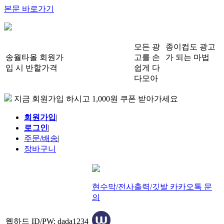
본문 바로가기
모든 광
종이컵도 광고
송월타올 회원가
고를 손
가 되는 마법
입 시 반할가격
쉽게 다
다모아
지금 회원가입 하시고 1,000원 쿠폰 받아가세요
회원가입
|
로그인
|
주문/배송
|
장바구니
현수막/전사출력/깃발 카카오톡 문
의
웹하드 ID/PW: dada1234