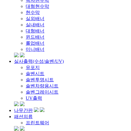
족자현수막
대형현수막
현수막
실외배너
실내배너
대형배너
윈드배너
롤업배너
미니배너
실사출력(수성/솔벤/UV)
유포지
솔벤시트
솔벤투명시트
솔벤차량용시트
솔벤그레이시트
UV출력
나무간판
패션의류
프린트웨어