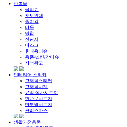
판촉물
물티슈
포토인쇄
종이컵
타올
명함
전단지
마스크
휴대용티슈
용품/넵킨/각티슈
자석광고
인테리어 스티커
그래픽스티커
그래픽시계
뮤럴 실사시트지
현관문시트지
반투명시트지
크리스마스
생활가전용품