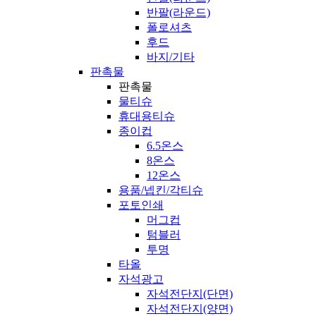
반팔(라운드)
폴로셔츠
후드
바지/기타
판촉물
판촉물
물티슈
휴대용티슈
종이컵
6.5온스
8온스
12온스
용품/넵킨/각티슈
포토인쇄
머그컵
텀블러
투명
타올
자석광고
자석전단지(단면)
자석전단지(양면)