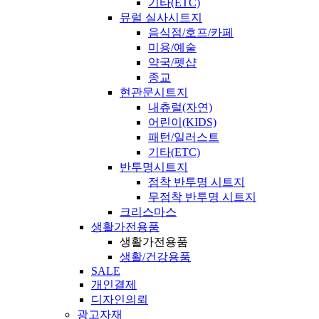
기타(ETC)
뮤럴 실사시트지
음식점/호프/카페
미용/예술
약국/펫샵
종교
현관문시트지
내츄럴(자연)
어린이(KIDS)
패턴/일러스트
기타(ETC)
반투명시트지
점착 반투명 시트지
무점착 반투명 시트지
크리스마스
생활가전용품
생활가전용품
생활/건강용품
SALE
개인결제
디자인의뢰
광고자재