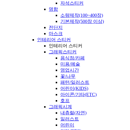
자석스티커
명함
소량제작(100~400장)
기본제작(500장 이상)
전단지
마스크
인테리어 스티커
인테리어 스티커
그래픽스티커
음식점/카페
미용/예술
영업시간
꽃/나무
패턴/일러스트
어린이(KIDS)
아이콘/기타(ETC)
호프
그래픽시계
내츄럴(자연)
일러스트
어린이