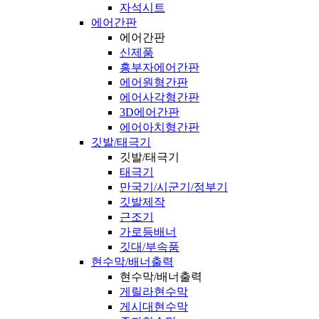
자석시트
에어간판
에어간판
신제품
흥부자에어간판
에어원형간판
에어사각형간판
3D에어간판
에어아치형간판
깃발/태극기
깃발/태극기
태극기
만국기/시군기/정부기
깃발제작
근조기
가로등배너
깃대/부속품
현수막/배너출력
현수막/배너출력
게릴라현수막
게시대현수막