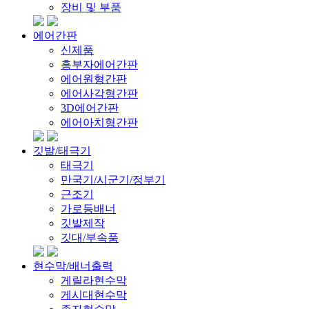
장비 및 부품
에어간판
신제품
흥부자에어간판
에어원형간판
에어사각형간판
3D에어간판
에어아치형간판
깃발/태극기
태극기
만국기/시군기/정부기
근조기
가로등배너
깃발제작
깃대/부속품
현수막/배너출력
게릴라현수막
게시대현수막