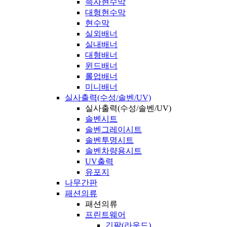
족자현수막
대형현수막
현수막
실외배너
실내배너
대형배너
윈드배너
롤업배너
미니배너
실사출력(수성/솔벤/UV)
실사출력(수성/솔벤/UV)
솔벤시트
솔벤그레이시트
솔벤투명시트
솔벤차량용시트
UV출력
유포지
나무간판
패션의류
패션의류
프린트웨어
긴팔(라운드)