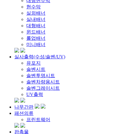
대형현수막
현수막
실외배너
실내배너
대형배너
윈드배너
롤업배너
미니배너
실사출력(수성/솔벤/UV)
유포지
솔벤시트
솔벤투명시트
솔벤차량용시트
솔벤그레이시트
UV출력
나무간판
패션의류
프린트웨어
판촉물