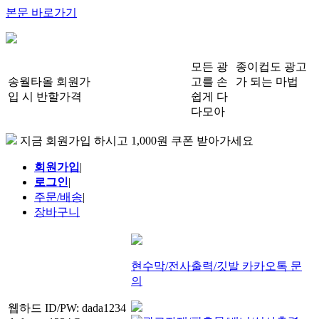
본문 바로가기
모든 광
종이컵도 광고
송월타올 회원가
고를 손
가 되는 마법
입 시 반할가격
쉽게 다
다모아
지금 회원가입 하시고 1,000원 쿠폰 받아가세요
회원가입
|
로그인
|
주문/배송
|
장바구니
현수막/전사출력/깃발 카카오톡 문
의
웹하드 ID/PW: dada1234