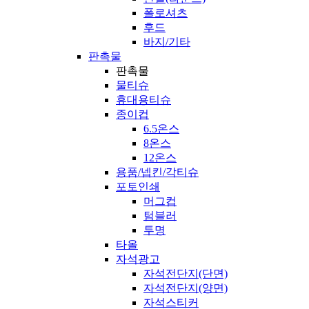
폴로셔츠
후드
바지/기타
판촉물
판촉물
물티슈
휴대용티슈
종이컵
6.5온스
8온스
12온스
용품/넵킨/각티슈
포토인쇄
머그컵
텀블러
투명
타올
자석광고
자석전단지(단면)
자석전단지(양면)
자석스티커