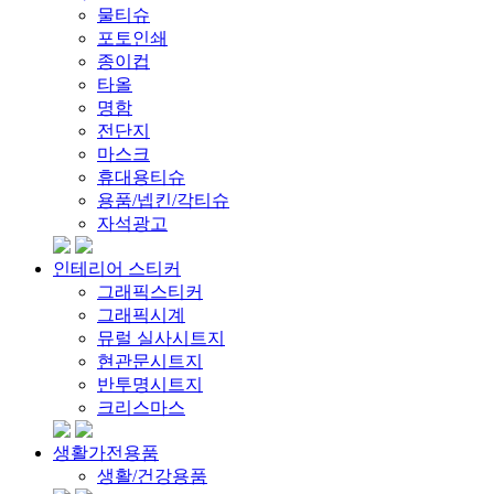
물티슈
포토인쇄
종이컵
타올
명함
전단지
마스크
휴대용티슈
용품/넵킨/각티슈
자석광고
인테리어 스티커
그래픽스티커
그래픽시계
뮤럴 실사시트지
현관문시트지
반투명시트지
크리스마스
생활가전용품
생활/건강용품