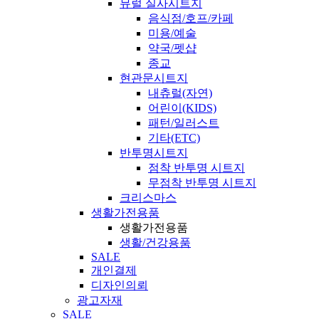
뮤럴 실사시트지
음식점/호프/카페
미용/예술
약국/펫샵
종교
현관문시트지
내츄럴(자연)
어린이(KIDS)
패턴/일러스트
기타(ETC)
반투명시트지
점착 반투명 시트지
무점착 반투명 시트지
크리스마스
생활가전용품
생활가전용품
생활/건강용품
SALE
개인결제
디자인의뢰
광고자재
SALE