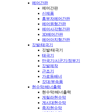
에어간판
에어간판
신제품
흥부자에어간판
에어원형간판
에어사각형간판
3D에어간판
에어아치형간판
깃발/태극기
깃발/태극기
태극기
만국기/시군기/정부기
깃발제작
근조기
가로등배너
깃대/부속품
현수막/배너출력
현수막/배너출력
게릴라현수막
게시대현수막
족자현수막