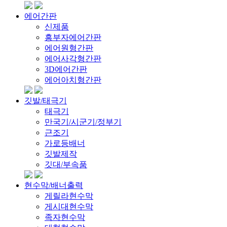
에어간판
신제품
흥부자에어간판
에어원형간판
에어사각형간판
3D에어간판
에어아치형간판
깃발/태극기
태극기
만국기/시군기/정부기
근조기
가로등배너
깃발제작
깃대/부속품
현수막/배너출력
게릴라현수막
게시대현수막
족자현수막