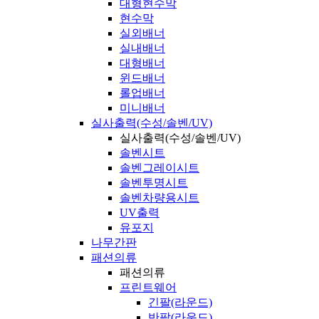
대형현수막
현수막
실외배너
실내배너
대형배너
윈드배너
롤업배너
미니배너
실사출력(수성/솔벤/UV)
실사출력(수성/솔벤/UV)
솔벤시트
솔벤그레이시트
솔벤투명시트
솔벤차량용시트
UV출력
유포지
나무간판
패션의류
패션의류
프린트웨어
긴팔(라운드)
반팔(라운드)