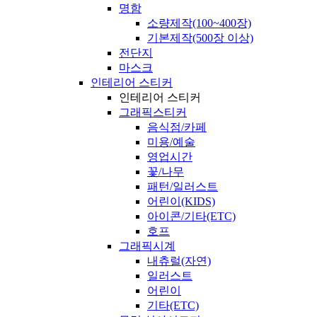
명함
소량제작(100~400장)
기본제작(500장 이상)
전단지
마스크
인테리어 스티커
인테리어 스티커
그래픽스티커
음식점/카페
미용/예술
영업시간
꽃/나무
패턴/일러스트
어린이(KIDS)
아이콘/기타(ETC)
호프
그래픽시계
내츄럴(자연)
일러스트
어린이
기타(ETC)