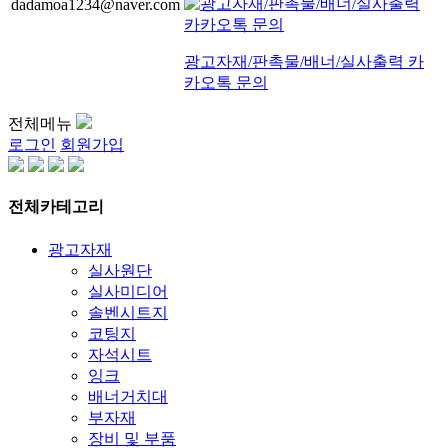
dadamoa1234@naver.com
광고자재/판촉물/배너/실사출력 카
카오톡 문의
전체메뉴
로그인
회원가입
전체카테고리
광고자재
실사원단
실사미디어
솔벤시트지
코팅지
자석시트
잉크
배너거치대
부자재
장비 및 부품