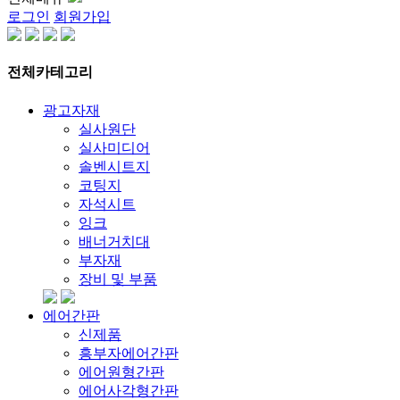
로그인
회원가입
전체카테고리
광고자재
실사원단
실사미디어
솔벤시트지
코팅지
자석시트
잉크
배너거치대
부자재
장비 및 부품
에어간판
신제품
흥부자에어간판
에어원형간판
에어사각형간판