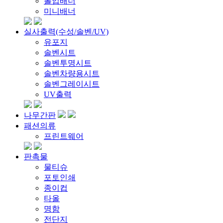
롤업배너
미니배너
실사출력(수성/솔벤/UV)
유포지
솔벤시트
솔벤투명시트
솔벤차량용시트
솔벤그레이시트
UV출력
나무간판
패션의류
프린트웨어
판촉물
물티슈
포토인쇄
종이컵
타올
명함
전단지