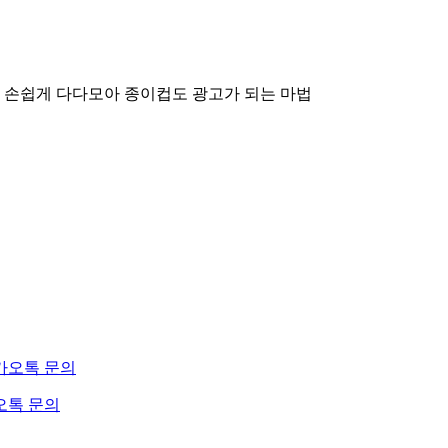
 손쉽게 다다모아
종이컵도 광고가 되는 마법
오톡 문의