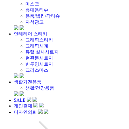
마스크
휴대용티슈
용품/넵킨/각티슈
자석광고
인테리어 스티커
그래픽스티커
그래픽시계
뮤럴 실사시트지
현관문시트지
반투명시트지
크리스마스
생활가전용품
생활/건강용품
SALE
개인결제
디자인의뢰