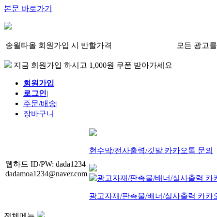
본문 바로가기
송월타올 회원가입 시 반할가격
모든 광고를
지금 회원가입 하시고 1,000원 쿠폰 받아가세요
회원가입
|
로그인
|
주문/배송
|
장바구니
현수막/전사출력/깃발 카카오톡 문의
웹하드 ID/PW: dada1234
dadamoa1234@naver.com
광고자재/판촉물/배너/실사출력 카카
전체메뉴