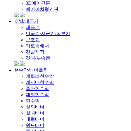
3D에어간판
에어아치형간판
깃발/태극기
태극기
만국기/시군기/정부기
근조기
가로등배너
깃발제작
깃대/부속품
현수막/배너출력
게릴라현수막
게시대현수막
족자현수막
대형현수막
현수막
실외배너
실내배너
대형배너
윈드배너