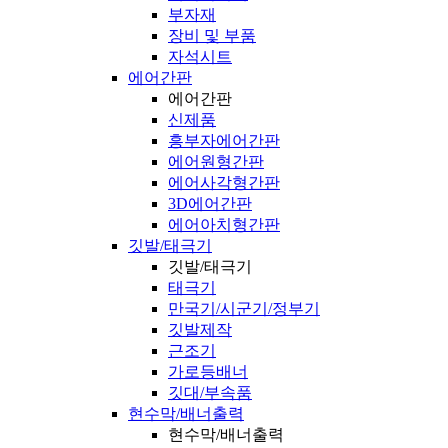
부자재
장비 및 부품
자석시트
에어간판
에어간판
신제품
흥부자에어간판
에어원형간판
에어사각형간판
3D에어간판
에어아치형간판
깃발/태극기
깃발/태극기
태극기
만국기/시군기/정부기
깃발제작
근조기
가로등배너
깃대/부속품
현수막/배너출력
현수막/배너출력