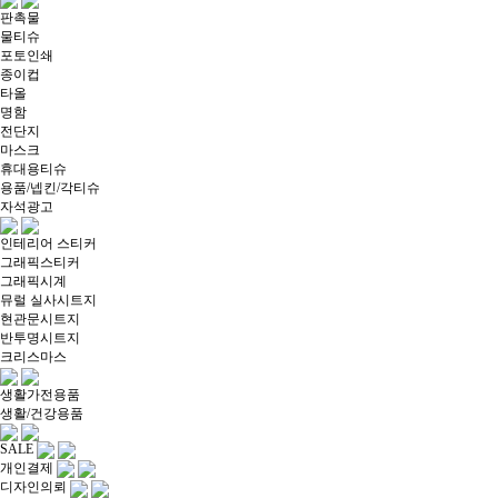
판촉물
물티슈
포토인쇄
종이컵
타올
명함
전단지
마스크
휴대용티슈
용품/넵킨/각티슈
자석광고
인테리어 스티커
그래픽스티커
그래픽시계
뮤럴 실사시트지
현관문시트지
반투명시트지
크리스마스
생활가전용품
생활/건강용품
SALE
개인결제
디자인의뢰