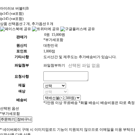
아이러브 버블티B
ijs145 (vat포함)
ijs145 (vat포함)
상품 선택옵션 2 개, 추가옵션 0 개
0
원
15,000
원
판매가
*부가세포함
원산지
대한민국
포인트
1,000점
기타사항
도서산간 및 제주도는 추가배송비가 있습니다.
파일첨부
파일첨부하기
요청사항
재질
색상
배송비
*1만원 이상 무료배송 *화물 배송시 배송비용은 따로 측정
선택된 옵션
*부가세포함
* 네이버페이 구매 시 이미지업로드 기능이 지원되지 않으므로 이메일을 이용 부탁드
이전상품
다음 상품