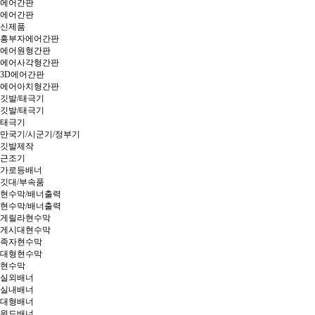
에어간판
에어간판
신제품
흥부자에어간판
에어원형간판
에어사각형간판
3D에어간판
에어아치형간판
깃발/태극기
깃발/태극기
태극기
만국기/시군기/정부기
깃발제작
근조기
가로등배너
깃대/부속품
현수막/배너출력
현수막/배너출력
게릴라현수막
게시대현수막
족자현수막
대형현수막
현수막
실외배너
실내배너
대형배너
윈드배너