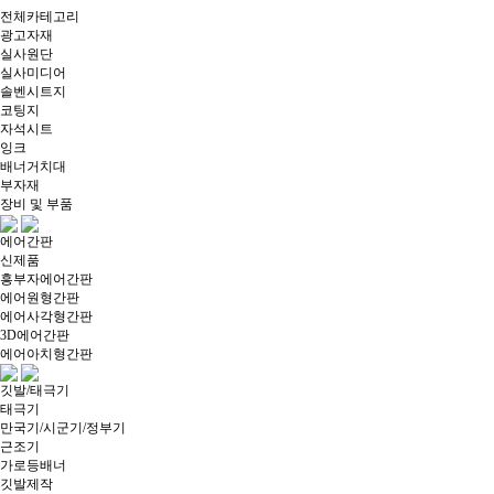
전체카테고리
광고자재
실사원단
실사미디어
솔벤시트지
코팅지
자석시트
잉크
배너거치대
부자재
장비 및 부품
에어간판
신제품
흥부자에어간판
에어원형간판
에어사각형간판
3D에어간판
에어아치형간판
깃발/태극기
태극기
만국기/시군기/정부기
근조기
가로등배너
깃발제작