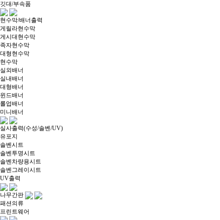
깃대/부속품
현수막/배너출력
게릴라현수막
게시대현수막
족자현수막
대형현수막
현수막
실외배너
실내배너
대형배너
윈드배너
롤업배너
미니배너
실사출력(수성/솔벤/UV)
유포지
솔벤시트
솔벤투명시트
솔벤차량용시트
솔벤그레이시트
UV출력
나무간판
패션의류
프린트웨어