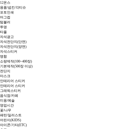
12온스
용품/넵킨/각티슈
포토인쇄
머그컵
텀블러
투명
타올
자석광고
자석전단지(단면)
자석전단지(양면)
자석스티커
명함
소량제작(100~400장)
기본제작(500장 이상)
전단지
마스크
인테리어 스티커
인테리어 스티커
그래픽스티커
음식점/카페
미용/예술
영업시간
꽃/나무
패턴/일러스트
어린이(KIDS)
아이콘/기타(ETC)