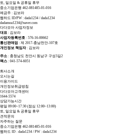
토, 일요일 & 공휴일 휴무
중소기업은행 462-081485-01-016
예금주 : 김보라
웹하드 ID/PW : dada1234 / dada1234
dadamoa1234@naver.com
다다모아 사업자정보
대표
: 김보라
사업자등록번호
: 576-16-00662
통신판매업
: 제 2017-충남천안-107호
개인정보 책임자
: 김보라
주소
: 충청남도 천안시 동남구 구성3길2
팩스
: 041-574-6051
회사소개
오시는길
이용가이드
개인정보취급방침
다다모아고객센터
1644-5574
상담가능시간
평일 09:00~17:30
(점심 12:00~13:00)
토, 일요일 & 공휴일 휴무
견적문의
자주하는 질문
중소기업은행 462-081485-01-016
웹하드 ID : dada1234 / PW : dada1234