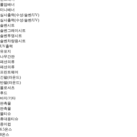
롤업배너
미니배너
실사출력(수성/솔벤/UV)
실사출력(수성/솔벤/UV)
솔벤시트
솔벤그레이시트
솔벤투명시트
솔벤차량용시트
UV출력
유포지
나무간판
패션의류
패션의류
프린트웨어
긴팔(라운드)
반팔(라운드)
폴로셔츠
후드
바지/기타
판촉물
판촉물
물티슈
휴대용티슈
종이컵
6.5온스
8온스