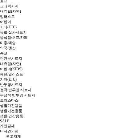
호프
그래픽시계
내츄럴(자연)
일러스트
어린이
기타(ETC)
뮤럴 실사시트지
음식점/호프/카페
미용/예술
약국/펫샵
종교
현관문시트지
내츄럴(자연)
어린이(KIDS)
패턴/일러스트
기타(ETC)
반투명시트지
점착 반투명 시트지
무점착 반투명 시트지
크리스마스
생활가전용품
생활가전용품
생활/건강용품
SALE
개인결제
디자인의뢰
광고자재