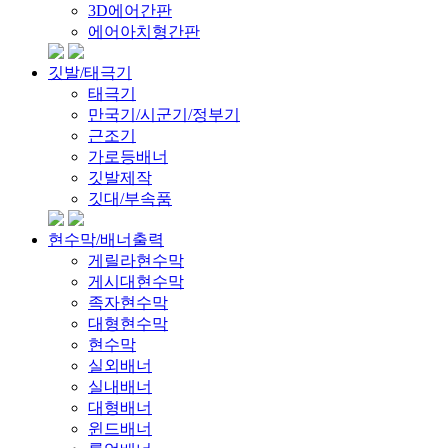
3D에어간판
에어아치형간판
깃발/태극기
태극기
만국기/시군기/정부기
근조기
가로등배너
깃발제작
깃대/부속품
현수막/배너출력
게릴라현수막
게시대현수막
족자현수막
대형현수막
현수막
실외배너
실내배너
대형배너
윈드배너