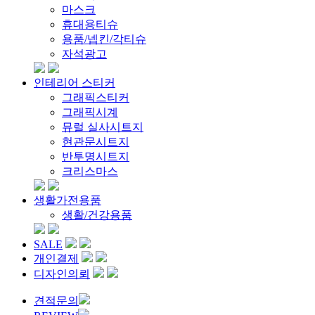
마스크
휴대용티슈
용품/넵킨/각티슈
자석광고
인테리어 스티커
그래픽스티커
그래픽시계
뮤럴 실사시트지
현관문시트지
반투명시트지
크리스마스
생활가전용품
생활/건강용품
SALE
개인결제
디자인의뢰
견적문의