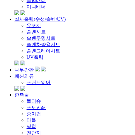
롤업배너
미니배너
실사출력(수성/솔벤/UV)
유포지
솔벤시트
솔벤투명시트
솔벤차량용시트
솔벤그레이시트
UV출력
나무간판
패션의류
프린트웨어
판촉물
물티슈
포토인쇄
종이컵
타올
명함
전단지