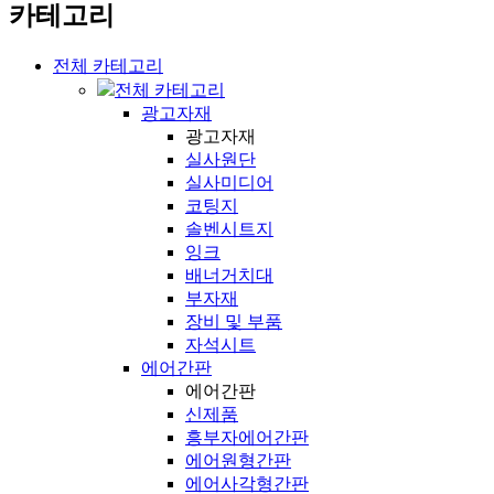
카테고리
전체 카테고리
전체 카테고리
광고자재
광고자재
실사원단
실사미디어
코팅지
솔벤시트지
잉크
배너거치대
부자재
장비 및 부품
자석시트
에어간판
에어간판
신제품
흥부자에어간판
에어원형간판
에어사각형간판