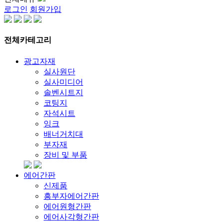
로그인
회원가입
전체카테고리
광고자재
실사원단
실사미디어
솔벤시트지
코팅지
자석시트
잉크
배너거치대
부자재
장비 및 부품
에어간판
신제품
흥부자에어간판
에어원형간판
에어사각형간판