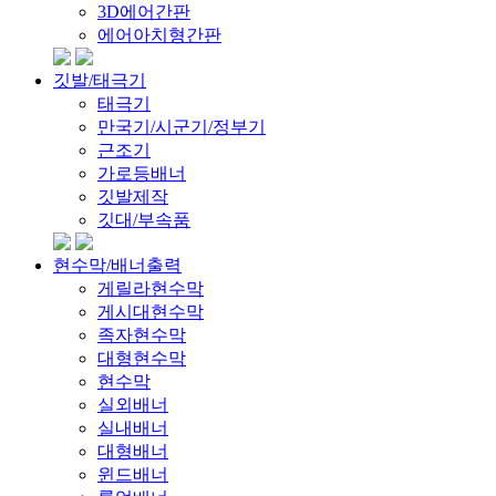
3D에어간판
에어아치형간판
깃발/태극기
태극기
만국기/시군기/정부기
근조기
가로등배너
깃발제작
깃대/부속품
현수막/배너출력
게릴라현수막
게시대현수막
족자현수막
대형현수막
현수막
실외배너
실내배너
대형배너
윈드배너