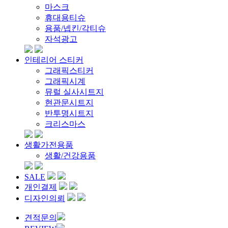
마스크
휴대용티슈
용품/넵킨/각티슈
자석광고
인테리어 스티커
그래픽스티커
그래픽시계
뮤럴 실사시트지
현관문시트지
반투명시트지
크리스마스
생활가전용품
생활/건강용품
SALE
개인결제
디자인의뢰
견적문의