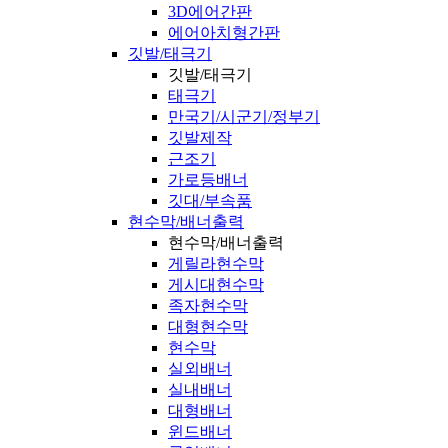
3D에어간판
에어아치형간판
깃발/태극기
깃발/태극기
태극기
만국기/시군기/정부기
깃발제작
근조기
가로등배너
깃대/부속품
현수막/배너출력
현수막/배너출력
게릴라현수막
게시대현수막
족자현수막
대형현수막
현수막
실외배너
실내배너
대형배너
윈드배너