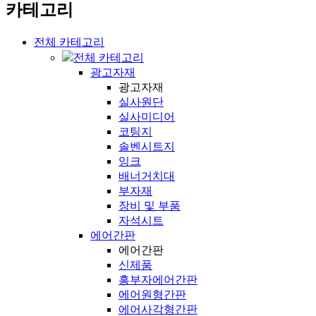
카테고리
전체 카테고리
전체 카테고리
광고자재
광고자재
실사원단
실사미디어
코팅지
솔벤시트지
잉크
배너거치대
부자재
장비 및 부품
자석시트
에어간판
에어간판
신제품
흥부자에어간판
에어원형간판
에어사각형간판