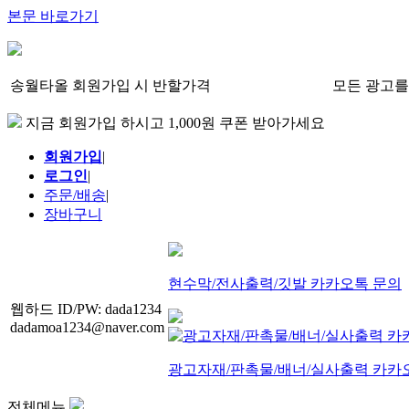
본문 바로가기
송월타올 회원가입 시 반할가격
모든 광고를
지금 회원가입 하시고 1,000원 쿠폰 받아가세요
회원가입
|
로그인
|
주문/배송
|
장바구니
현수막/전사출력/깃발 카카오톡 문의
웹하드 ID/PW: dada1234
dadamoa1234@naver.com
광고자재/판촉물/배너/실사출력 카카
전체메뉴