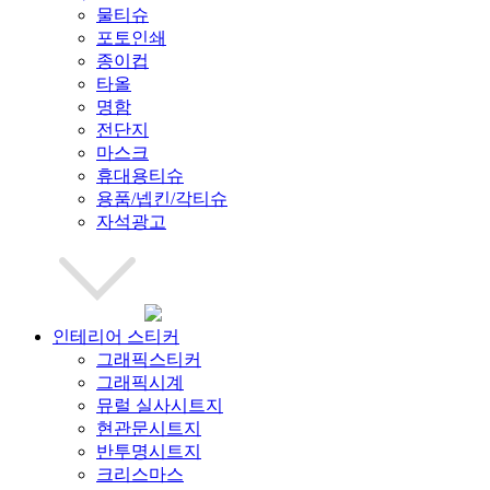
물티슈
포토인쇄
종이컵
타올
명함
전단지
마스크
휴대용티슈
용품/넵킨/각티슈
자석광고
인테리어 스티커
그래픽스티커
그래픽시계
뮤럴 실사시트지
현관문시트지
반투명시트지
크리스마스