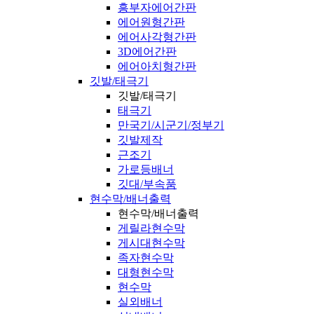
흥부자에어간판
에어원형간판
에어사각형간판
3D에어간판
에어아치형간판
깃발/태극기
깃발/태극기
태극기
만국기/시군기/정부기
깃발제작
근조기
가로등배너
깃대/부속품
현수막/배너출력
현수막/배너출력
게릴라현수막
게시대현수막
족자현수막
대형현수막
현수막
실외배너