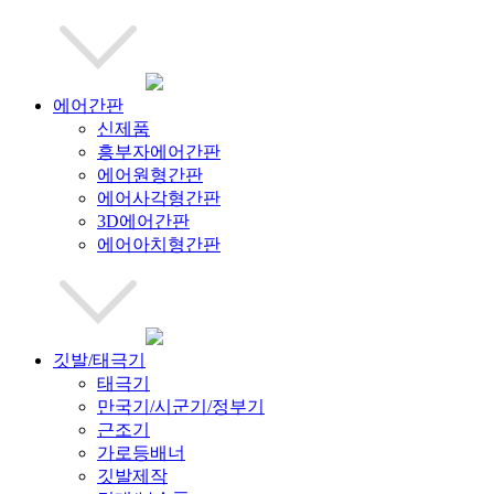
에어간판
신제품
흥부자에어간판
에어원형간판
에어사각형간판
3D에어간판
에어아치형간판
깃발/태극기
태극기
만국기/시군기/정부기
근조기
가로등배너
깃발제작