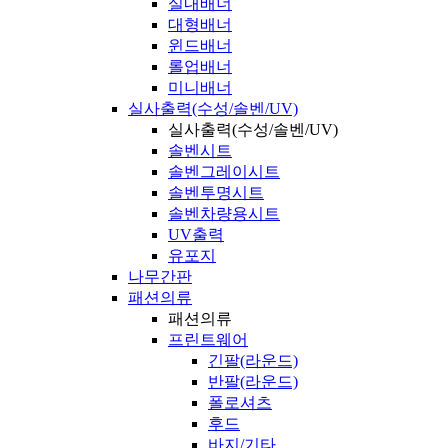
실내배너
대형배너
윈드배너
롤업배너
미니배너
실사출력(수성/솔벤/UV)
실사출력(수성/솔벤/UV)
솔벤시트
솔벤그레이시트
솔벤투명시트
솔벤차량용시트
UV출력
유포지
나무간판
패션의류
패션의류
프린트웨어
긴팔(라운드)
반팔(라운드)
폴로셔츠
후드
바지/기타