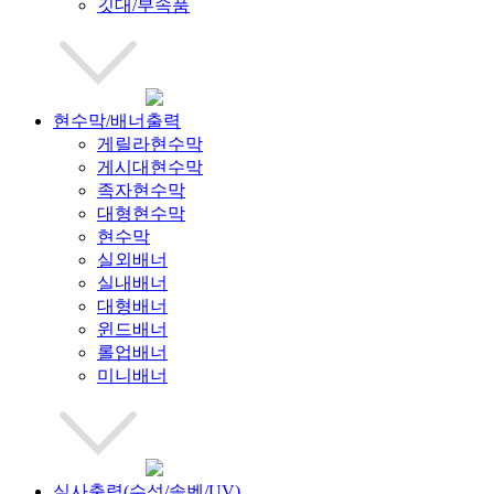
깃대/부속품
현수막/배너출력
게릴라현수막
게시대현수막
족자현수막
대형현수막
현수막
실외배너
실내배너
대형배너
윈드배너
롤업배너
미니배너
실사출력(수성/솔벤/UV)