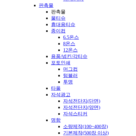
판촉물
판촉물
물티슈
휴대용티슈
종이컵
6.5온스
8온스
12온스
용품/넵킨/각티슈
포토인쇄
머그컵
텀블러
투명
타올
자석광고
자석전단지(단면)
자석전단지(양면)
자석스티커
명함
소량제작(100~400장)
기본제작(500장 이상)