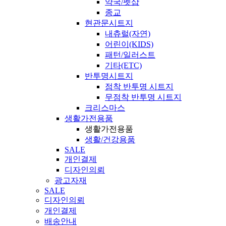
약국/펫샵
종교
현관문시트지
내츄럴(자연)
어린이(KIDS)
패턴/일러스트
기타(ETC)
반투명시트지
점착 반투명 시트지
무점착 반투명 시트지
크리스마스
생활가전용품
생활가전용품
생활/건강용품
SALE
개인결제
디자인의뢰
광고자재
SALE
디자인의뢰
개인결제
배송안내