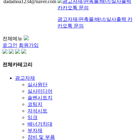
dadamoa1234@naver.com
광고자재/판촉물/배너/실사출력 카
카오톡 문의
전체메뉴
로그인
회원가입
전체카테고리
광고자재
실사원단
실사미디어
솔벤시트지
코팅지
자석시트
잉크
배너거치대
부자재
장비 및 부품