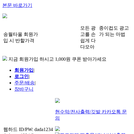
본문 바로가기
모든 광
종이컵도 광고
송월타올 회원가
고를 손
가 되는 마법
입 시 반할가격
쉽게 다
다모아
지금 회원가입 하시고 1,000원 쿠폰 받아가세요
회원가입
|
로그인
|
주문/배송
|
장바구니
현수막/전사출력/깃발 카카오톡 문
의
웹하드 ID/PW: dada1234