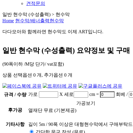
견적문의
일반 현수막 (수성출력) > 현수막
Home
현수막/배너출력
현수막
다다모아
와 함께라면
현수막
도 이제
ART
입니다.
일반 현수막 (수성출력)
요약정보 및 구매
(90폭이하 /M당 단가/ vat포함)
상품 선택옵션 0 개, 추가옵션 0 개
가로
X 세로
cm =
회베 /
규격 / 수량
가공보기
후가공
열재단 무료
(기본제공)
기타사항
길이 5m / 90폭 이상은 대형현수막에서 구매부탁
간단한 문구 작성
(무료)