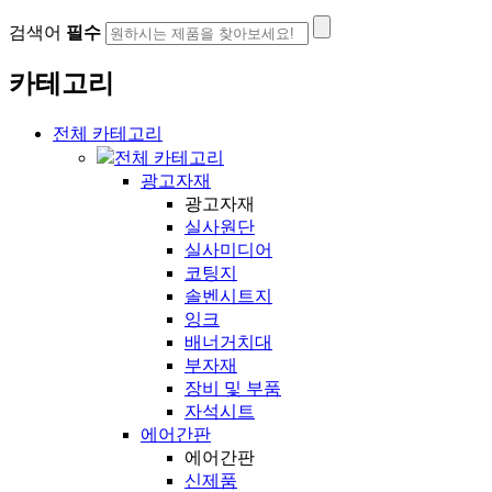
검색어
필수
카테고리
전체 카테고리
전체 카테고리
광고자재
광고자재
실사원단
실사미디어
코팅지
솔벤시트지
잉크
배너거치대
부자재
장비 및 부품
자석시트
에어간판
에어간판
신제품