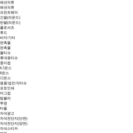
패션의류
패션의류
프린트웨어
긴팔(라운드)
반팔(라운드)
폴로셔츠
후드
바지/기타
판촉물
판촉물
물티슈
휴대용티슈
종이컵
6.5온스
8온스
12온스
용품/넵킨/각티슈
포토인쇄
머그컵
텀블러
투명
타올
자석광고
자석전단지(단면)
자석전단지(양면)
자석스티커