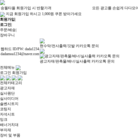
송월타올 회원가입 시 반할가격
모든 광고를 손쉽게 다다모
지금 회원가입 하시고 1,000원 쿠폰 받아가세요
회원가입
|
로그인
|
주문/배송
|
장바구니
현수막/전사출력/깃발 카카오톡 문의
웹하드 ID/PW: dada1234
dadamoa1234@naver.com
광고자재/판촉물/배너/실사출력 카카오톡 문의
전체메뉴
로그인
회원가입
전체카테고리
광고자재
실사원단
실사미디어
솔벤시트지
코팅지
자석시트
잉크
배너거치대
부자재
장비 및 부품