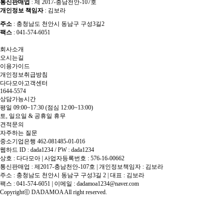
통신판매업
: 제 2017-충남천안-107호
개인정보 책임자
: 김보라
주소
: 충청남도 천안시 동남구 구성3길2
팩스
: 041-574-6051
회사소개
오시는길
이용가이드
개인정보취급방침
다다모아고객센터
1644-5574
상담가능시간
평일 09:00~17:30
(점심 12:00~13:00)
토, 일요일 & 공휴일 휴무
견적문의
자주하는 질문
중소기업은행 462-081485-01-016
웹하드 ID : dada1234 / PW : dada1234
상호 : 다다모아 | 사업자등록번호 : 576-16-00662
통신판매업 : 제2017-충남천안-107호 | 개인정보책임자 : 김보라
주소 : 충청남도 천안시 동남구 구성3길 2 | 대표 : 김보라
팩스 : 041-574-6051 | 이메일 :
dadamoa1234@naver.com
Copyrightⓒ DADAMOA All right reserved.