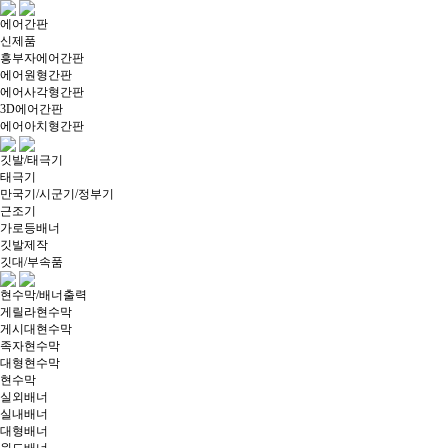
에어간판
신제품
흥부자에어간판
에어원형간판
에어사각형간판
3D에어간판
에어아치형간판
깃발/태극기
태극기
만국기/시군기/정부기
근조기
가로등배너
깃발제작
깃대/부속품
현수막/배너출력
게릴라현수막
게시대현수막
족자현수막
대형현수막
현수막
실외배너
실내배너
대형배너
윈드배너