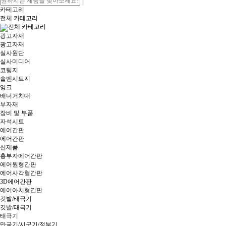
카테고리
전체 카테고리
전체 카테고리
광고자재
광고자재
실사원단
실사미디어
코팅지
솔벤시트지
잉크
배너거치대
부자재
장비 및 부품
자석시트
에어간판
에어간판
신제품
흥부자에어간판
에어원형간판
에어사각형간판
3D에어간판
에어아치형간판
깃발/태극기
깃발/태극기
태극기
만국기/시군기/정부기