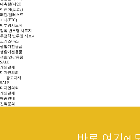
내츄럴(자연)
어린이(KIDS)
패턴/일러스트
기타(ETC)
반투명시트지
점착 반투명 시트지
무점착 반투명 시트지
크리스마스
생활가전용품
생활가전용품
생활/건강용품
SALE
개인결제
디자인의뢰
광고자재
SALE
디자인의뢰
개인결제
배송안내
견적문의
바로 여기
에