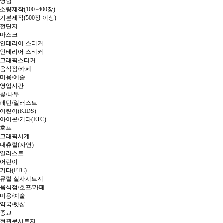
명함
소량제작(100~400장)
기본제작(500장 이상)
전단지
마스크
인테리어 스티커
인테리어 스티커
그래픽스티커
음식점/카페
미용/예술
영업시간
꽃/나무
패턴/일러스트
어린이(KIDS)
아이콘/기타(ETC)
호프
그래픽시계
내츄럴(자연)
일러스트
어린이
기타(ETC)
뮤럴 실사시트지
음식점/호프/카페
미용/예술
약국/펫샵
종교
현관문시트지