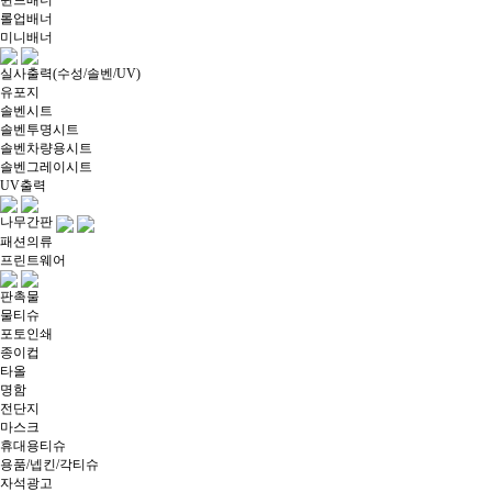
롤업배너
미니배너
실사출력(수성/솔벤/UV)
유포지
솔벤시트
솔벤투명시트
솔벤차량용시트
솔벤그레이시트
UV출력
나무간판
패션의류
프린트웨어
판촉물
물티슈
포토인쇄
종이컵
타올
명함
전단지
마스크
휴대용티슈
용품/넵킨/각티슈
자석광고