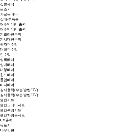
깃발제작
근조기
가로등배너
깃대/부속품
현수막/배너출력
현수막/배너출력
게릴라현수막
게시대현수막
족자현수막
대형현수막
현수막
실외배너
실내배너
대형배너
윈드배너
롤업배너
미니배너
실사출력(수성/솔벤/UV)
실사출력(수성/솔벤/UV)
솔벤시트
솔벤그레이시트
솔벤투명시트
솔벤차량용시트
UV출력
유포지
나무간판