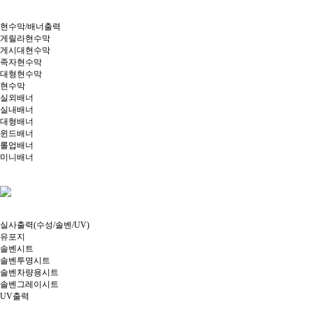
현수막/배너출력
게릴라현수막
게시대현수막
족자현수막
대형현수막
현수막
실외배너
실내배너
대형배너
윈드배너
롤업배너
미니배너
실사출력(수성/솔벤/UV)
유포지
솔벤시트
솔벤투명시트
솔벤차량용시트
솔벤그레이시트
UV출력