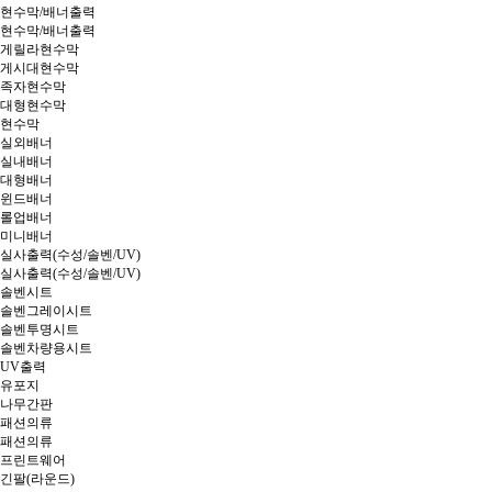
현수막/배너출력
현수막/배너출력
게릴라현수막
게시대현수막
족자현수막
대형현수막
현수막
실외배너
실내배너
대형배너
윈드배너
롤업배너
미니배너
실사출력(수성/솔벤/UV)
실사출력(수성/솔벤/UV)
솔벤시트
솔벤그레이시트
솔벤투명시트
솔벤차량용시트
UV출력
유포지
나무간판
패션의류
패션의류
프린트웨어
긴팔(라운드)