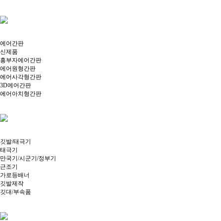
에어간판
신제품
흥부자에어간판
에어원형간판
에어사각형간판
3D에어간판
에어아치형간판
깃발/태극기
태극기
만국기/시군기/정부기
근조기
가로등배너
깃발제작
깃대/부속품