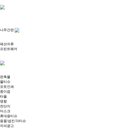
나무간판
패션의류
프린트웨어
판촉물
물티슈
포토인쇄
종이컵
타올
명함
전단지
마스크
휴대용티슈
용품/넵킨/각티슈
자석광고