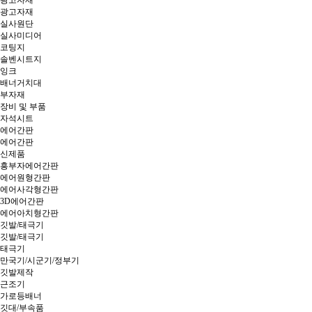
광고자재
광고자재
실사원단
실사미디어
코팅지
솔벤시트지
잉크
배너거치대
부자재
장비 및 부품
자석시트
에어간판
에어간판
신제품
흥부자에어간판
에어원형간판
에어사각형간판
3D에어간판
에어아치형간판
깃발/태극기
깃발/태극기
태극기
만국기/시군기/정부기
깃발제작
근조기
가로등배너
깃대/부속품