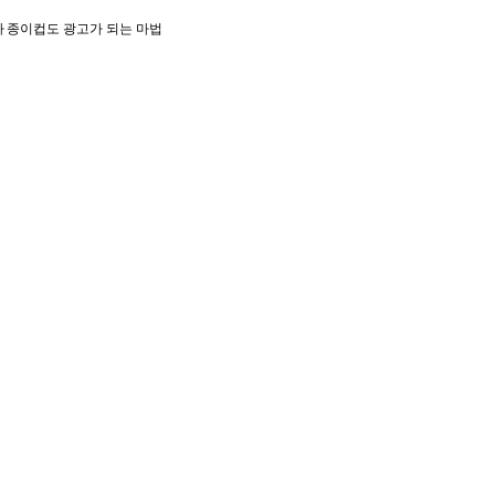
아
종이컵도 광고가 되는 마법