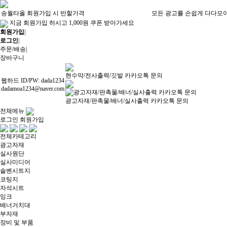
송월타올 회원가입 시 반할가격
모든 광고를 손쉽게 다다모
지금 회원가입 하시고 1,000원 쿠폰 받아가세요
회원가입
|
로그인
|
주문/배송
|
장바구니
현수막/전사출력/깃발 카카오톡 문의
웹하드 ID/PW: dada1234
dadamoa1234@naver.com
광고자재/판촉물/배너/실사출력 카카오톡 문의
전체메뉴
로그인
회원가입
전체카테고리
광고자재
실사원단
실사미디어
솔벤시트지
코팅지
자석시트
잉크
배너거치대
부자재
장비 및 부품