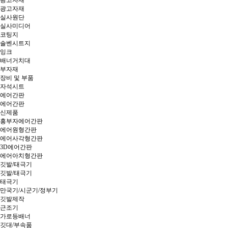
광고자재
광고자재
실사원단
실사미디어
코팅지
솔벤시트지
잉크
배너거치대
부자재
장비 및 부품
자석시트
에어간판
에어간판
신제품
흥부자에어간판
에어원형간판
에어사각형간판
3D에어간판
에어아치형간판
깃발/태극기
깃발/태극기
태극기
만국기/시군기/정부기
깃발제작
근조기
가로등배너
깃대/부속품