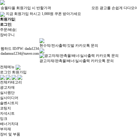
송월타올 회원가입 시 반할가격
모든 광고를 손쉽게 다다모
지금 회원가입 하시고 1,000원 쿠폰 받아가세요
회원가입
|
로그인
|
주문/배송
|
장바구니
현수막/전사출력/깃발 카카오톡 문의
웹하드 ID/PW: dada1234
dadamoa1234@naver.com
광고자재/판촉물/배너/실사출력 카카오톡 문의
전체메뉴
로그인
회원가입
전체카테고리
광고자재
실사원단
실사미디어
솔벤시트지
코팅지
자석시트
잉크
배너거치대
부자재
장비 및 부품