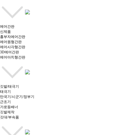
에어간판
신제품
흥부자에어간판
에어원형간판
에어사각형간판
3D에어간판
에어아치형간판
깃발/태극기
태극기
만국기/시군기/정부기
근조기
가로등배너
깃발제작
깃대/부속품