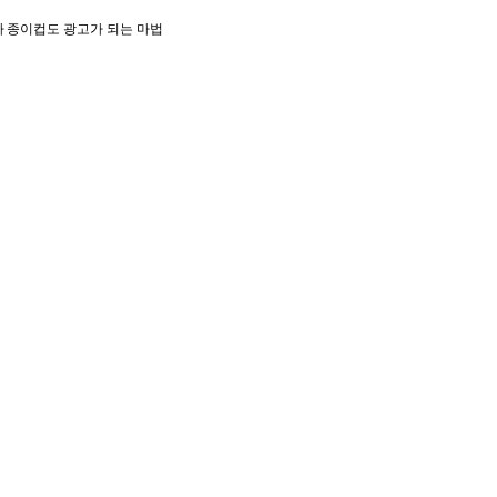
아
종이컵도 광고가 되는 마법