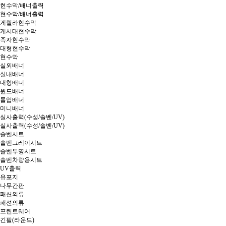
현수막/배너출력
현수막/배너출력
게릴라현수막
게시대현수막
족자현수막
대형현수막
현수막
실외배너
실내배너
대형배너
윈드배너
롤업배너
미니배너
실사출력(수성/솔벤/UV)
실사출력(수성/솔벤/UV)
솔벤시트
솔벤그레이시트
솔벤투명시트
솔벤차량용시트
UV출력
유포지
나무간판
패션의류
패션의류
프린트웨어
긴팔(라운드)