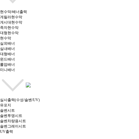
현수막/배너출력
게릴라현수막
게시대현수막
족자현수막
대형현수막
현수막
실외배너
실내배너
대형배너
윈드배너
롤업배너
미니배너
실사출력(수성/솔벤/UV)
유포지
솔벤시트
솔벤투명시트
솔벤차량용시트
솔벤그레이시트
UV출력