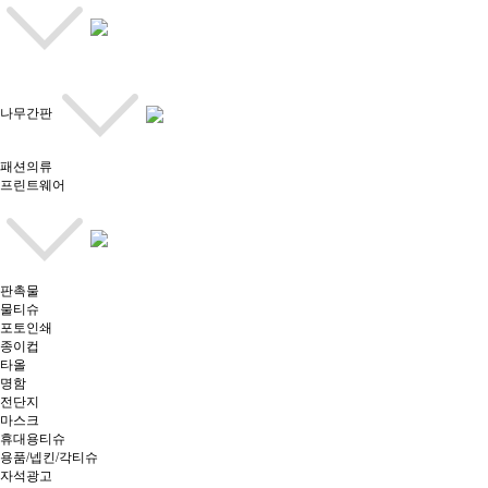
나무간판
패션의류
프린트웨어
판촉물
물티슈
포토인쇄
종이컵
타올
명함
전단지
마스크
휴대용티슈
용품/넵킨/각티슈
자석광고