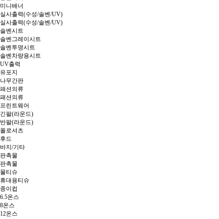
미니배너
실사출력(수성/솔벤/UV)
실사출력(수성/솔벤/UV)
솔벤시트
솔벤그레이시트
솔벤투명시트
솔벤차량용시트
UV출력
유포지
나무간판
패션의류
패션의류
프린트웨어
긴팔(라운드)
반팔(라운드)
폴로셔츠
후드
바지/기타
판촉물
판촉물
물티슈
휴대용티슈
종이컵
6.5온스
8온스
12온스