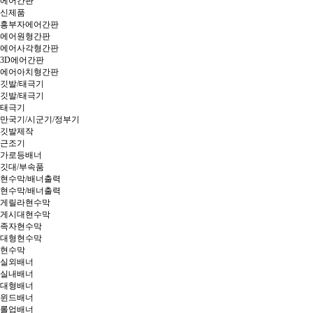
에어간판
신제품
흥부자에어간판
에어원형간판
에어사각형간판
3D에어간판
에어아치형간판
깃발/태극기
깃발/태극기
태극기
만국기/시군기/정부기
깃발제작
근조기
가로등배너
깃대/부속품
현수막/배너출력
현수막/배너출력
게릴라현수막
게시대현수막
족자현수막
대형현수막
현수막
실외배너
실내배너
대형배너
윈드배너
롤업배너