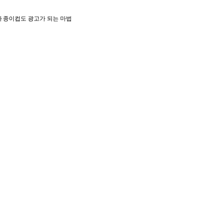
아
종이컵도 광고가 되는 마법