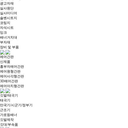
광고자재
실사원단
실사미디어
솔벤시트지
코팅지
자석시트
잉크
배너거치대
부자재
장비 및 부품
에어간판
신제품
흥부자에어간판
에어원형간판
에어사각형간판
3D에어간판
에어아치형간판
깃발/태극기
태극기
만국기/시군기/정부기
근조기
가로등배너
깃발제작
깃대/부속품