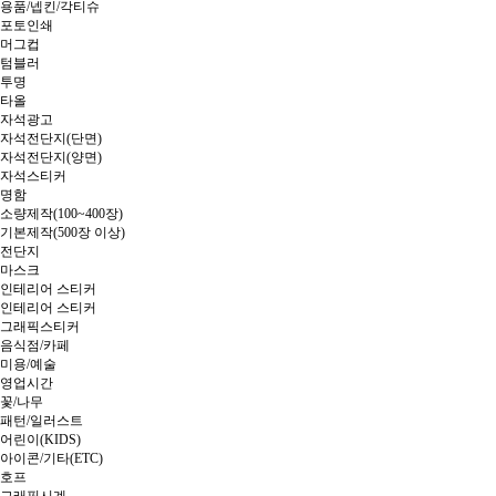
용품/넵킨/각티슈
포토인쇄
머그컵
텀블러
투명
타올
자석광고
자석전단지(단면)
자석전단지(양면)
자석스티커
명함
소량제작(100~400장)
기본제작(500장 이상)
전단지
마스크
인테리어 스티커
인테리어 스티커
그래픽스티커
음식점/카페
미용/예술
영업시간
꽃/나무
패턴/일러스트
어린이(KIDS)
아이콘/기타(ETC)
호프
그래픽시계