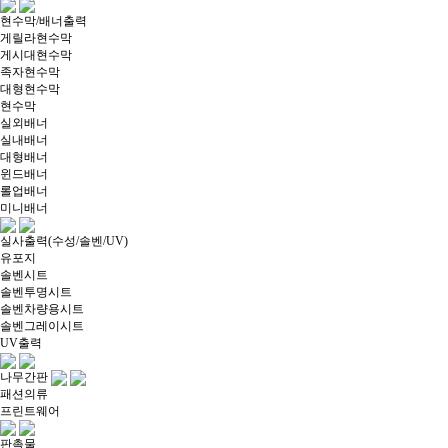
현수막/배너출력
게릴라현수막
게시대현수막
족자현수막
대형현수막
현수막
실외배너
실내배너
대형배너
윈드배너
롤업배너
미니배너
실사출력(수성/솔벤/UV)
유포지
솔벤시트
솔벤투명시트
솔벤차량용시트
솔벤그레이시트
UV출력
나무간판
패션의류
프린트웨어
판촉물