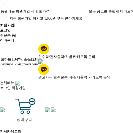
송월타올 회원가입 시 반할가격
모든 광고를 손쉽게 다다모
지금 회원가입 하시고 1,000원 쿠폰 받아가세요
회원가입
|
로그인
|
주문/배송
|
장바구니
현수막/전사출력/깃발 카카오톡 문의
웹하드 ID/PW: dada1234
dadamoa1234@naver.com
광고자재/판촉물/배너/실사출력 카카오톡 문의
전체메뉴
로그인
회원가입
전체카테고리