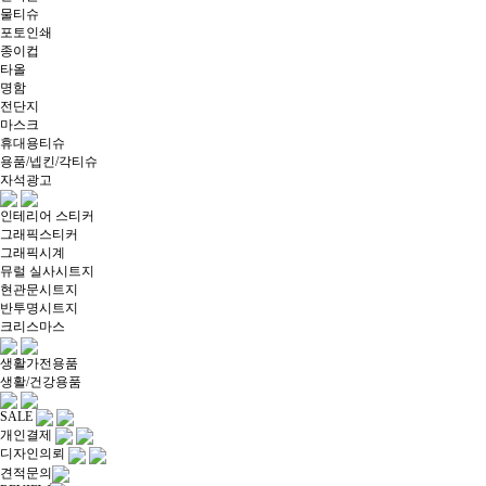
물티슈
포토인쇄
종이컵
타올
명함
전단지
마스크
휴대용티슈
용품/넵킨/각티슈
자석광고
인테리어 스티커
그래픽스티커
그래픽시계
뮤럴 실사시트지
현관문시트지
반투명시트지
크리스마스
생활가전용품
생활/건강용품
SALE
개인결제
디자인의뢰
견적문의