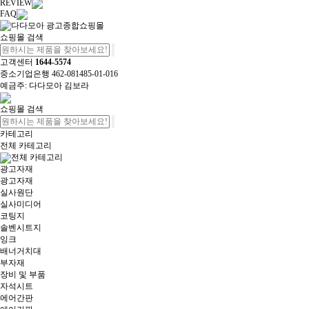
REVIEW
FAQ
쇼핑몰 검색
고객센터
1644-5574
중소기업은행 462-081485-01-016
예금주: 다다모아 김보라
쇼핑몰 검색
카테고리
전체 카테고리
전체 카테고리
광고자재
광고자재
실사원단
실사미디어
코팅지
솔벤시트지
잉크
배너거치대
부자재
장비 및 부품
자석시트
에어간판