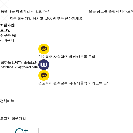
송월타올 회원가입 시 반할가격
모든 광고를 손쉽게 다다모
지금 회원가입 하시고 1,000원 쿠폰 받아가세요
회원가입
|
로그인
|
주문/배송
|
장바구니
현수막/전사출력/깃발 카카오톡 문의
웹하드 ID/PW: dada1234
dadamoa1234@naver.com
광고자재/판촉물/배너/실사출력 카카오톡 문의
전체메뉴
로그인
회원가입