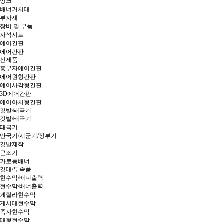
잉크
배너거치대
부자재
장비 및 부품
자석시트
에어간판
에어간판
신제품
흥부자에어간판
에어원형간판
에어사각형간판
3D에어간판
에어아치형간판
깃발/태극기
깃발/태극기
태극기
만국기/시군기/정부기
깃발제작
근조기
가로등배너
깃대/부속품
현수막/배너출력
현수막/배너출력
게릴라현수막
게시대현수막
족자현수막
대형현수막