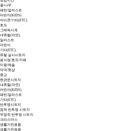
영업시간
꽃/나무
패턴/일러스트
어린이(KIDS)
아이콘/기타(ETC)
호프
그래픽시계
내츄럴(자연)
일러스트
어린이
기타(ETC)
뮤럴 실사시트지
음식점/호프/카페
미용/예술
약국/펫샵
종교
현관문시트지
내츄럴(자연)
어린이(KIDS)
패턴/일러스트
기타(ETC)
반투명시트지
점착 반투명 시트지
무점착 반투명 시트지
크리스마스
생활가전용품
생활가전용품