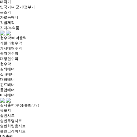
태극기
만국기/시군기/정부기
근조기
가로등배너
깃발제작
깃대/부속품
현수막/배너출력
게릴라현수막
게시대현수막
족자현수막
대형현수막
현수막
실외배너
실내배너
대형배너
윈드배너
롤업배너
미니배너
실사출력(수성/솔벤/UV)
유포지
솔벤시트
솔벤투명시트
솔벤차량용시트
솔벤그레이시트
UV출력