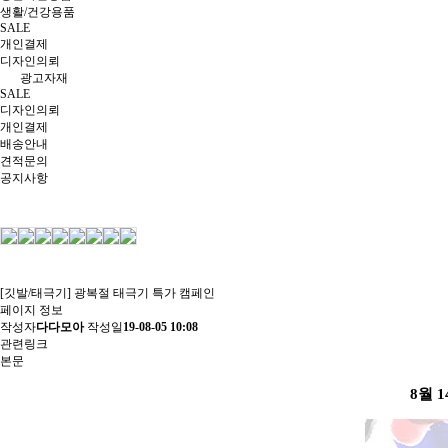
생활/건강용품
SALE
개인결제
디자인의뢰
광고자재
SALE
디자인의뢰
개인결제
배송안내
견적문의
공지사항
[깃발/태극기] 광복절 태극기 특가 캠페인
페이지 정보
작성자
다다모아
작성일
19-08-05 10:08
관련링크
본문
8월 