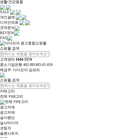
생활/건강용품
SALE
개인결제
디자인의뢰
견적문의
REVIEW
FAQ
쇼핑몰 검색
고객센터
1644-5574
중소기업은행 462-081485-01-016
예금주: 다다모아 김보라
쇼핑몰 검색
카테고리
전체 카테고리
전체 카테고리
광고자재
광고자재
실사원단
실사미디어
코팅지
솔벤시트지