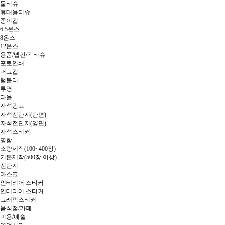
물티슈
휴대용티슈
종이컵
6.5온스
8온스
12온스
용품/넵킨/각티슈
포토인쇄
머그컵
텀블러
투명
타올
자석광고
자석전단지(단면)
자석전단지(양면)
자석스티커
명함
소량제작(100~400장)
기본제작(500장 이상)
전단지
마스크
인테리어 스티커
인테리어 스티커
그래픽스티커
음식점/카페
미용/예술