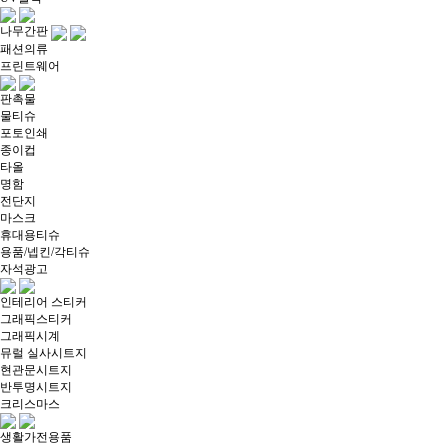
나무간판
패션의류
프린트웨어
판촉물
물티슈
포토인쇄
종이컵
타올
명함
전단지
마스크
휴대용티슈
용품/넵킨/각티슈
자석광고
인테리어 스티커
그래픽스티커
그래픽시계
뮤럴 실사시트지
현관문시트지
반투명시트지
크리스마스
생활가전용품