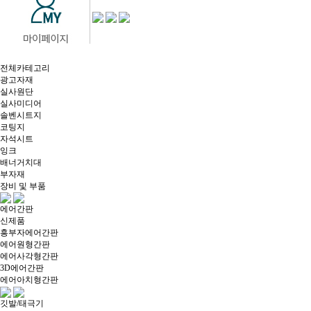
전체카테고리
광고자재
실사원단
실사미디어
솔벤시트지
코팅지
자석시트
잉크
배너거치대
부자재
장비 및 부품
에어간판
신제품
흥부자에어간판
에어원형간판
에어사각형간판
3D에어간판
에어아치형간판
깃발/태극기