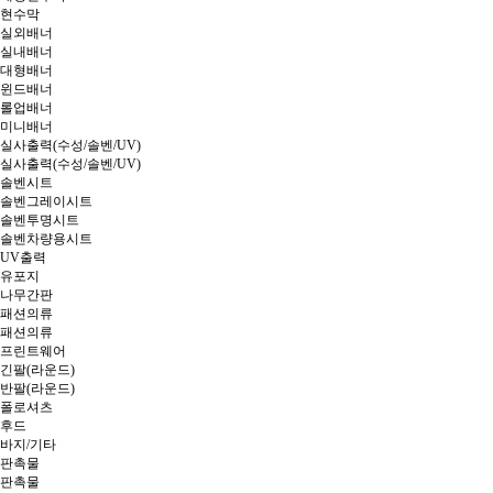
현수막
실외배너
실내배너
대형배너
윈드배너
롤업배너
미니배너
실사출력(수성/솔벤/UV)
실사출력(수성/솔벤/UV)
솔벤시트
솔벤그레이시트
솔벤투명시트
솔벤차량용시트
UV출력
유포지
나무간판
패션의류
패션의류
프린트웨어
긴팔(라운드)
반팔(라운드)
폴로셔츠
후드
바지/기타
판촉물
판촉물