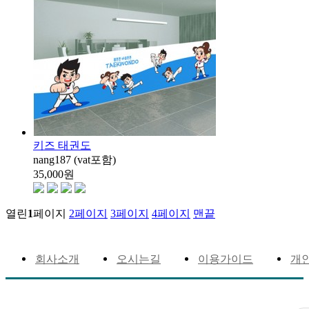
키즈 태권도
nang187 (vat포함)
35,000
원
열린
1
페이지
2
페이지
3
페이지
4
페이지
맨끝
회사소개
오시는길
이용가이드
개