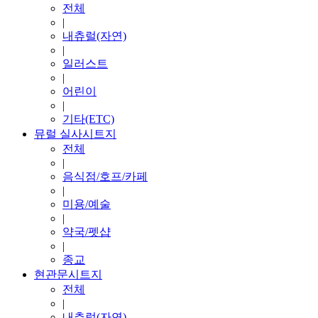
전체
|
내츄럴(자연)
|
일러스트
|
어린이
|
기타(ETC)
뮤럴 실사시트지
전체
|
음식점/호프/카페
|
미용/예술
|
약국/펫샵
|
종교
현관문시트지
전체
|
내츄럴(자연)