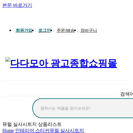
본문 바로가기
송월타올 회원가입 시 반할가격
회원가입
로그인
주문/배송
장바구니
|
|
|
검색
뮤럴 실사시트지 상품리스트
Home
인테리어 스티커
뮤럴 실사시트지