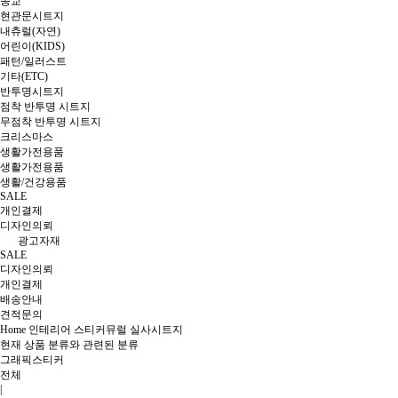
종교
현관문시트지
내츄럴(자연)
어린이(KIDS)
패턴/일러스트
기타(ETC)
반투명시트지
점착 반투명 시트지
무점착 반투명 시트지
크리스마스
생활가전용품
생활가전용품
생활/건강용품
SALE
개인결제
디자인의뢰
광고자재
SALE
디자인의뢰
개인결제
배송안내
견적문의
Home
인테리어 스티커
뮤럴 실사시트지
현재 상품 분류와 관련된 분류
그래픽스티커
전체
|