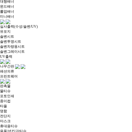
대형배너
윈드배너
롤업배너
미니배너
실사출력(수성/솔벤/UV)
유포지
솔벤시트
솔벤투명시트
솔벤차량용시트
솔벤그레이시트
UV출력
나무간판
패션의류
프린트웨어
판촉물
물티슈
포토인쇄
종이컵
타올
명함
전단지
마스크
휴대용티슈
용품/넵킨/각티슈