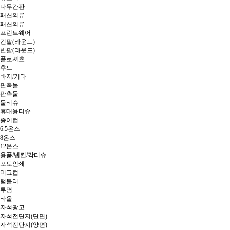
나무간판
패션의류
패션의류
프린트웨어
긴팔(라운드)
반팔(라운드)
폴로셔츠
후드
바지/기타
판촉물
판촉물
물티슈
휴대용티슈
종이컵
6.5온스
8온스
12온스
용품/넵킨/각티슈
포토인쇄
머그컵
텀블러
투명
타올
자석광고
자석전단지(단면)
자석전단지(양면)