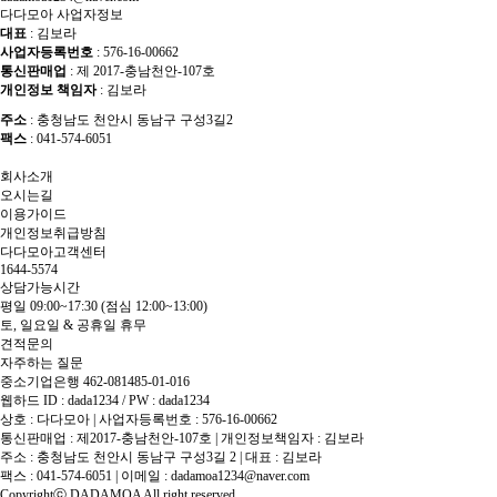
다다모아 사업자정보
대표
: 김보라
사업자등록번호
: 576-16-00662
통신판매업
: 제 2017-충남천안-107호
개인정보 책임자
: 김보라
주소
: 충청남도 천안시 동남구 구성3길2
팩스
: 041-574-6051
회사소개
오시는길
이용가이드
개인정보취급방침
다다모아고객센터
1644-5574
상담가능시간
평일 09:00~17:30
(점심 12:00~13:00)
토, 일요일 & 공휴일 휴무
견적문의
자주하는 질문
중소기업은행 462-081485-01-016
웹하드 ID : dada1234 / PW : dada1234
상호 : 다다모아 | 사업자등록번호 : 576-16-00662
통신판매업 : 제2017-충남천안-107호 | 개인정보책임자 : 김보라
주소 : 충청남도 천안시 동남구 구성3길 2 | 대표 : 김보라
팩스 : 041-574-6051 | 이메일 :
dadamoa1234@naver.com
Copyrightⓒ DADAMOA All right reserved.