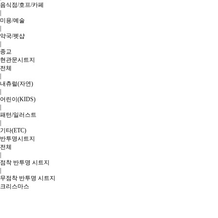
음식점/호프/카페
|
미용/예술
|
약국/펫샵
|
종교
현관문시트지
전체
|
내츄럴(자연)
|
어린이(KIDS)
|
패턴/일러스트
|
기타(ETC)
반투명시트지
전체
|
점착 반투명 시트지
|
무점착 반투명 시트지
크리스마스