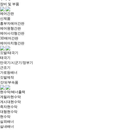
장비 및 부품
에어간판
신제품
흥부자에어간판
에어원형간판
에어사각형간판
3D에어간판
에어아치형간판
깃발/태극기
태극기
만국기/시군기/정부기
근조기
가로등배너
깃발제작
깃대/부속품
현수막/배너출력
게릴라현수막
게시대현수막
족자현수막
대형현수막
현수막
실외배너
실내배너