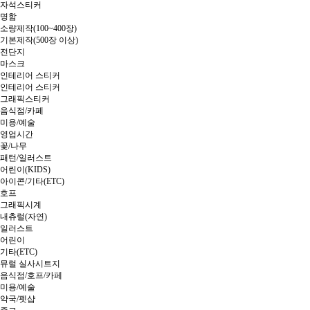
자석스티커
명함
소량제작(100~400장)
기본제작(500장 이상)
전단지
마스크
인테리어 스티커
인테리어 스티커
그래픽스티커
음식점/카페
미용/예술
영업시간
꽃/나무
패턴/일러스트
어린이(KIDS)
아이콘/기타(ETC)
호프
그래픽시계
내츄럴(자연)
일러스트
어린이
기타(ETC)
뮤럴 실사시트지
음식점/호프/카페
미용/예술
약국/펫샵