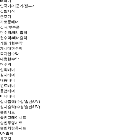
태극기
만국기/시군기/정부기
깃발제작
근조기
가로등배너
깃대/부속품
현수막/배너출력
현수막/배너출력
게릴라현수막
게시대현수막
족자현수막
대형현수막
현수막
실외배너
실내배너
대형배너
윈드배너
롤업배너
미니배너
실사출력(수성/솔벤/UV)
실사출력(수성/솔벤/UV)
솔벤시트
솔벤그레이시트
솔벤투명시트
솔벤차량용시트
UV출력
유포지