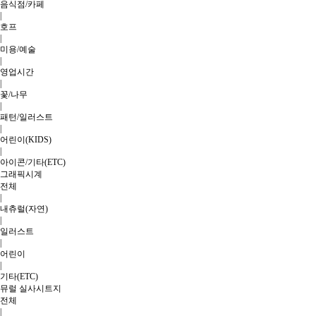
음식점/카페
|
호프
|
미용/예술
|
영업시간
|
꽃/나무
|
패턴/일러스트
|
어린이(KIDS)
|
아이콘/기타(ETC)
그래픽시계
전체
|
내츄럴(자연)
|
일러스트
|
어린이
|
기타(ETC)
뮤럴 실사시트지
전체
|