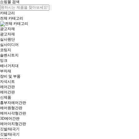
쇼핑몰 검색
카테고리
전체 카테고리
전체 카테고리
광고자재
광고자재
실사원단
실사미디어
코팅지
솔벤시트지
잉크
배너거치대
부자재
장비 및 부품
자석시트
에어간판
에어간판
신제품
흥부자에어간판
에어원형간판
에어사각형간판
3D에어간판
에어아치형간판
깃발/태극기
깃발/태극기