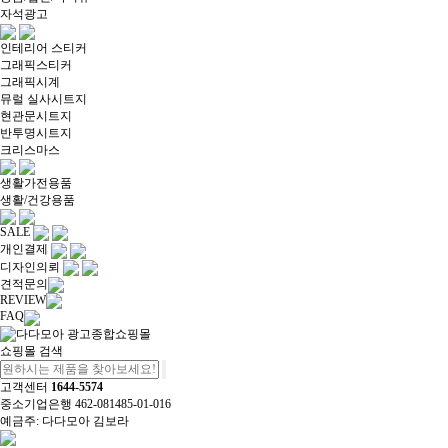
자석광고
인테리어 스티커
그래픽스티커
그래픽시계
뮤럴 실사시트지
현관문시트지
반투명시트지
크리스마스
생활가전용품
생활/건강용품
SALE
개인결제
디자인의뢰
견적문의
REVIEW
FAQ
쇼핑몰 검색
고객센터
1644-5574
중소기업은행 462-081485-01-016
예금주: 다다모아 김보라