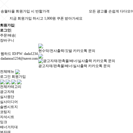
송월타올 회원가입 시 반할가격
모든 광고를 손쉽게 다다모
지금 회원가입 하시고 1,000원 쿠폰 받아가세요
회원가입
|
로그인
|
주문/배송
|
장바구니
현수막/전사출력/깃발 카카오톡 문의
웹하드 ID/PW: dada1234
dadamoa1234@naver.com
광고자재/판촉물/배너/실사출력 카카오톡 문의
전체메뉴
로그인
회원가입
전체카테고리
광고자재
실사원단
실사미디어
솔벤시트지
코팅지
자석시트
잉크
배너거치대
부자재