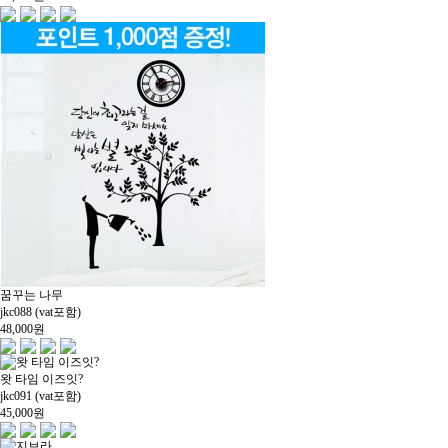
꿈꾸는 나무
jkc088 (vat포함)
48,000
원
왓 타임 이즈잇?
jkc091 (vat포함)
45,000
원