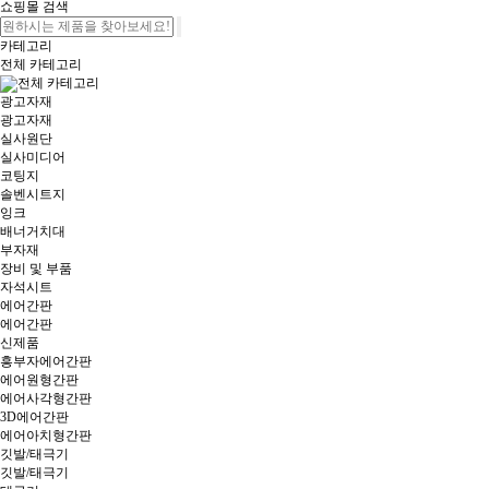
쇼핑몰 검색
카테고리
전체 카테고리
전체 카테고리
광고자재
광고자재
실사원단
실사미디어
코팅지
솔벤시트지
잉크
배너거치대
부자재
장비 및 부품
자석시트
에어간판
에어간판
신제품
흥부자에어간판
에어원형간판
에어사각형간판
3D에어간판
에어아치형간판
깃발/태극기
깃발/태극기