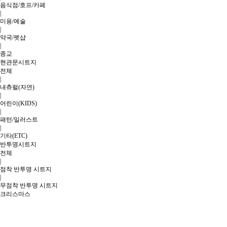
음식점/호프/카페
|
미용/예술
|
약국/펫샵
|
종교
현관문시트지
전체
|
내츄럴(자연)
|
어린이(KIDS)
|
패턴/일러스트
|
기타(ETC)
반투명시트지
전체
|
점착 반투명 시트지
|
무점착 반투명 시트지
크리스마스