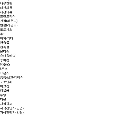
나무간판
패션의류
패션의류
프린트웨어
긴팔(라운드)
반팔(라운드)
폴로셔츠
후드
바지/기타
판촉물
판촉물
물티슈
휴대용티슈
종이컵
6.5온스
8온스
12온스
용품/넵킨/각티슈
포토인쇄
머그컵
텀블러
투명
타올
자석광고
자석전단지(단면)
자석전단지(양면)