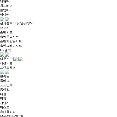
대형배너
윈드배너
롤업배너
미니배너
실사출력(수성/솔벤/UV)
유포지
솔벤시트
솔벤투명시트
솔벤차량용시트
솔벤그레이시트
UV출력
나무간판
패션의류
프린트웨어
판촉물
물티슈
포토인쇄
종이컵
타올
명함
전단지
마스크
휴대용티슈
용품/넵킨/각티슈