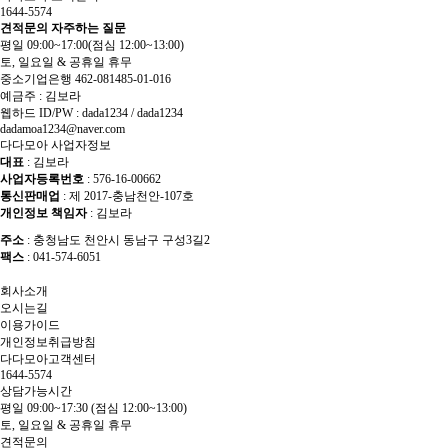
1644-5574
견적문의
자주하는 질문
평일 09:00~17:00
(점심 12:00~13:00)
토, 일요일 & 공휴일 휴무
중소기업은행 462-081485-01-016
예금주 : 김보라
웹하드 ID/PW : dada1234 / dada1234
dadamoa1234@naver.com
다다모아 사업자정보
대표
: 김보라
사업자등록번호
: 576-16-00662
통신판매업
: 제 2017-충남천안-107호
개인정보 책임자
: 김보라
주소
: 충청남도 천안시 동남구 구성3길2
팩스
: 041-574-6051
회사소개
오시는길
이용가이드
개인정보취급방침
다다모아고객센터
1644-5574
상담가능시간
평일 09:00~17:30
(점심 12:00~13:00)
토, 일요일 & 공휴일 휴무
견적문의