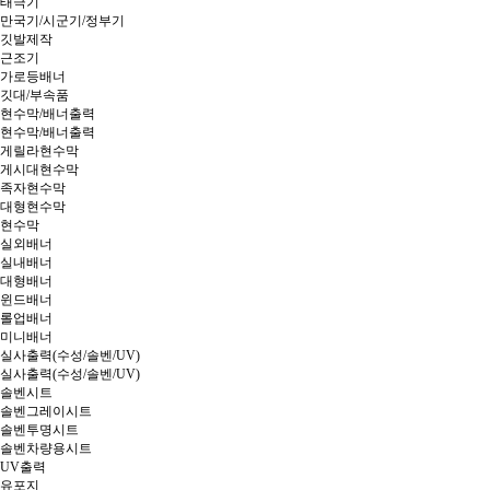
태극기
만국기/시군기/정부기
깃발제작
근조기
가로등배너
깃대/부속품
현수막/배너출력
현수막/배너출력
게릴라현수막
게시대현수막
족자현수막
대형현수막
현수막
실외배너
실내배너
대형배너
윈드배너
롤업배너
미니배너
실사출력(수성/솔벤/UV)
실사출력(수성/솔벤/UV)
솔벤시트
솔벤그레이시트
솔벤투명시트
솔벤차량용시트
UV출력
유포지