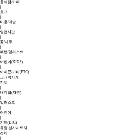
음식점/카페
|
호프
|
미용/예술
|
영업시간
|
꽃/나무
|
패턴/일러스트
|
어린이(KIDS)
|
아이콘/기타(ETC)
그래픽시계
전체
|
내츄럴(자연)
|
일러스트
|
어린이
|
기타(ETC)
뮤럴 실사시트지
전체
|