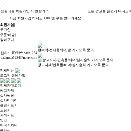
송월타올 회원가입 시 반할가격
모든 광고를 손쉽게 다다모
지금 회원가입 하시고 1,000원 쿠폰 받아가세요
회원가입
|
로그인
|
주문/배송
|
장바구니
현수막/전사출력/깃발 카카오톡 문의
웹하드 ID/PW: dada1234
dadamoa1234@naver.com
광고자재/판촉물/배너/실사출력 카카오톡 문의
전체메뉴
로그인
회원가입
전체카테고리
광고자재
실사원단
실사미디어
솔벤시트지
코팅지
자석시트
잉크
배너거치대
부자재