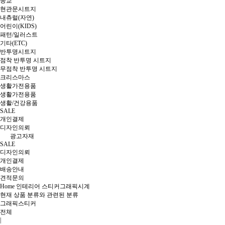
종교
현관문시트지
내츄럴(자연)
어린이(KIDS)
패턴/일러스트
기타(ETC)
반투명시트지
점착 반투명 시트지
무점착 반투명 시트지
크리스마스
생활가전용품
생활가전용품
생활/건강용품
SALE
개인결제
디자인의뢰
광고자재
SALE
디자인의뢰
개인결제
배송안내
견적문의
Home
인테리어 스티커
그래픽시계
현재 상품 분류와 관련된 분류
그래픽스티커
전체
|