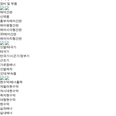
장비 및 부품
에어간판
신제품
흥부자에어간판
에어원형간판
에어사각형간판
3D에어간판
에어아치형간판
깃발/태극기
태극기
만국기/시군기/정부기
근조기
가로등배너
깃발제작
깃대/부속품
현수막/배너출력
게릴라현수막
게시대현수막
족자현수막
대형현수막
현수막
실외배너
실내배너