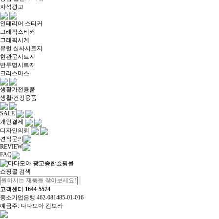
자석광고
인테리어 스티커
그래픽스티커
그래픽시계
뮤럴 실사시트지
현관문시트지
반투명시트지
크리스마스
생활가전용품
생활/건강용품
SALE
개인결제
디자인의뢰
견적문의
REVIEW
FAQ
쇼핑몰 검색
고객센터
1644-5574
중소기업은행 462-081485-01-016
예금주: 다다모아 김보라