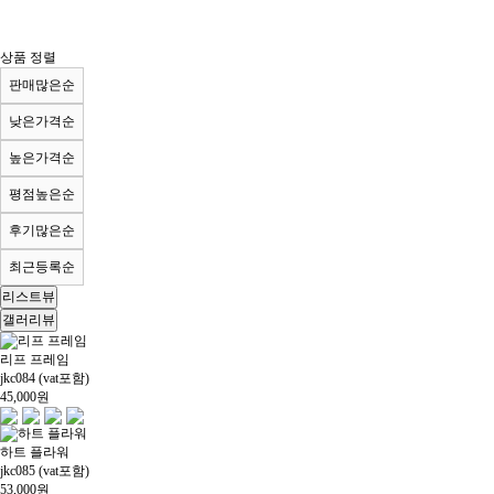
상품 정렬
판매많은순
낮은가격순
높은가격순
평점높은순
후기많은순
최근등록순
리스트뷰
갤러리뷰
리프 프레임
jkc084 (vat포함)
45,000
원
하트 플라워
jkc085 (vat포함)
53,000
원