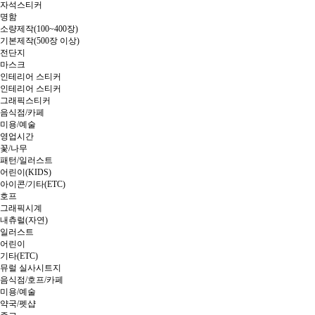
자석스티커
명함
소량제작(100~400장)
기본제작(500장 이상)
전단지
마스크
인테리어 스티커
인테리어 스티커
그래픽스티커
음식점/카페
미용/예술
영업시간
꽃/나무
패턴/일러스트
어린이(KIDS)
아이콘/기타(ETC)
호프
그래픽시계
내츄럴(자연)
일러스트
어린이
기타(ETC)
뮤럴 실사시트지
음식점/호프/카페
미용/예술
약국/펫샵