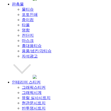
판촉물
물티슈
포토인쇄
종이컵
타올
명함
전단지
마스크
휴대용티슈
용품/넵킨/각티슈
자석광고
인테리어 스티커
그래픽스티커
그래픽시계
뮤럴 실사시트지
현관문시트지
반투명시트지