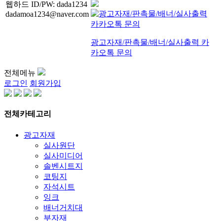
웹하드 ID/PW: dada1234
dadamoa1234@naver.com
광고자재/판촉물/배너/실사출력 카
카오톡 문의
전체메뉴
로그인
회원가입
전체카테고리
광고자재
실사원단
실사미디어
솔벤시트지
코팅지
자석시트
잉크
배너거치대
부자재