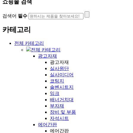
쇼핑몰 검색
검색어
필수
카테고리
전체 카테고리
전체 카테고리
광고자재
광고자재
실사원단
실사미디어
코팅지
솔벤시트지
잉크
배너거치대
부자재
장비 및 부품
자석시트
에어간판
에어간판