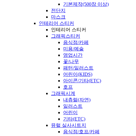
기본제작(500장 이상)
전단지
마스크
인테리어 스티커
인테리어 스티커
그래픽스티커
음식점/카페
미용/예술
영업시간
꽃/나무
패턴/일러스트
어린이(KIDS)
아이콘/기타(ETC)
호프
그래픽시계
내츄럴(자연)
일러스트
어린이
기타(ETC)
뮤럴 실사시트지
음식점/호프/카페