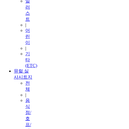
일
러
스
트
|
어
린
이
|
기
타
(ETC)
뮤럴 실
사시트지
전
체
|
음
식
점/
호
프/