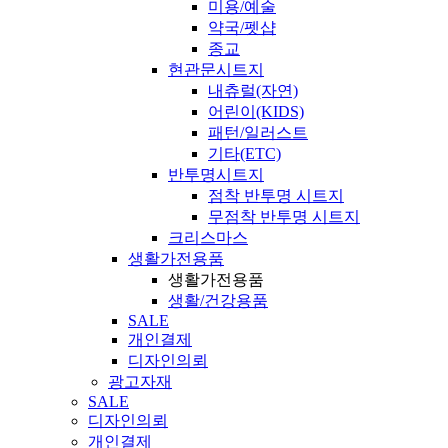
미용/예술
약국/펫샵
종교
현관문시트지
내츄럴(자연)
어린이(KIDS)
패턴/일러스트
기타(ETC)
반투명시트지
점착 반투명 시트지
무점착 반투명 시트지
크리스마스
생활가전용품
생활가전용품
생활/건강용품
SALE
개인결제
디자인의뢰
광고자재
SALE
디자인의뢰
개인결제