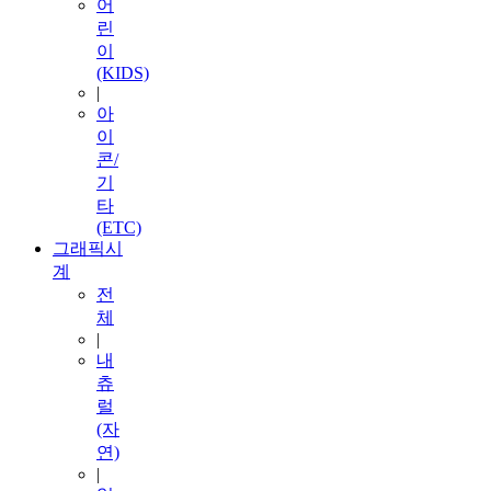
어
린
이
(KIDS)
|
아
이
콘/
기
타
(ETC)
그래픽시
계
전
체
|
내
츄
럴
(자
연)
|