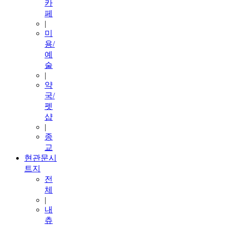
카
페
|
미
용/
예
술
|
약
국/
펫
샵
|
종
교
현관문시
트지
전
체
|
내
츄