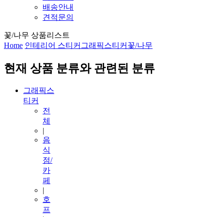
배송안내
견적문의
꽃/나무 상품리스트
Home
인테리어 스티커
그래픽스티커
꽃/나무
현재 상품 분류와 관련된 분류
그래픽스
티커
전
체
|
음
식
점/
카
페
|
호
프