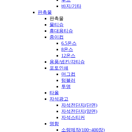
바지/기타
판촉물
판촉물
물티슈
휴대용티슈
종이컵
6.5온스
8온스
12온스
용품/넵킨/각티슈
포토인쇄
머그컵
텀블러
투명
타올
자석광고
자석전단지(단면)
자석전단지(양면)
자석스티커
명함
소량제작(100~400장)