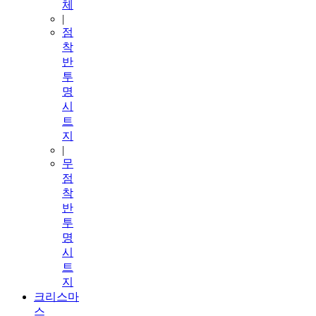
체
|
점
착
반
투
명
시
트
지
|
무
점
착
반
투
명
시
트
지
크리스마
스