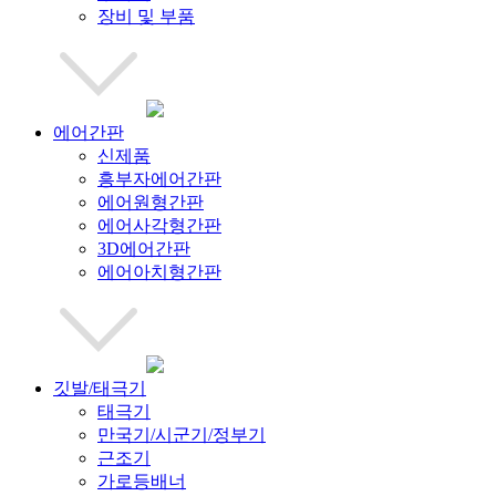
장비 및 부품
에어간판
신제품
흥부자에어간판
에어원형간판
에어사각형간판
3D에어간판
에어아치형간판
깃발/태극기
태극기
만국기/시군기/정부기
근조기
가로등배너