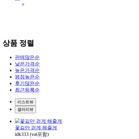
상품 정렬
판매많은순
낮은가격순
높은가격순
평점높은순
후기많은순
최근등록순
리스트뷰
갤러리뷰
꽃길만 걷게 해줄게
idk333 (vat포함)