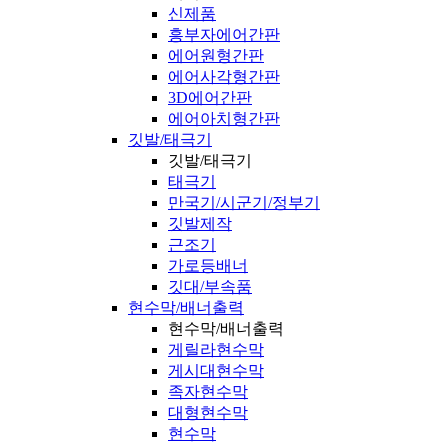
신제품
흥부자에어간판
에어원형간판
에어사각형간판
3D에어간판
에어아치형간판
깃발/태극기
깃발/태극기
태극기
만국기/시군기/정부기
깃발제작
근조기
가로등배너
깃대/부속품
현수막/배너출력
현수막/배너출력
게릴라현수막
게시대현수막
족자현수막
대형현수막
현수막