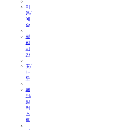
|
미
용/
예
술
|
영
업
시
간
|
꽃/
나
무
|
패
턴/
일
러
스
트
|