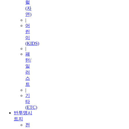
럴
(자
연)
|
어
린
이
(KIDS)
|
패
턴/
일
러
스
트
|
기
타
(ETC)
반투명시
트지
전