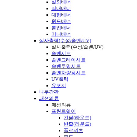
실외배너
실내배너
대형배너
윈드배너
롤업배너
미니배너
실사출력(수성/솔벤/UV)
실사출력(수성/솔벤/UV)
솔벤시트
솔벤그레이시트
솔벤투명시트
솔벤차량용시트
UV출력
유포지
나무간판
패션의류
패션의류
프린트웨어
긴팔(라운드)
반팔(라운드)
폴로셔츠
후드