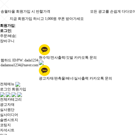
송월타올 회원가입 시 반할가격
모든 광고를 손쉽게 다다모
지금 회원가입 하시고 1,000원 쿠폰 받아가세요
회원가입
|
로그인
|
주문/배송
|
장바구니
현수막/전사출력/깃발 카카오톡 문의
웹하드 ID/PW: dada1234
dadamoa1234@naver.com
광고자재/판촉물/배너/실사출력 카카오톡 문의
전체메뉴
로그인
회원가입
전체카테고리
광고자재
실사원단
실사미디어
솔벤시트지
코팅지
자석시트