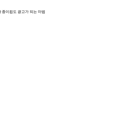
아
종이컵도 광고가 되는 마법