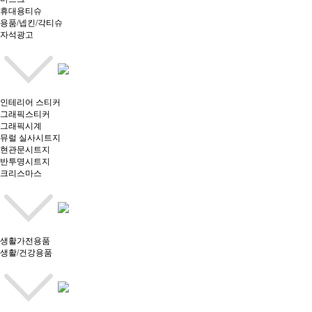
휴대용티슈
용품/넵킨/각티슈
자석광고
인테리어 스티커
그래픽스티커
그래픽시계
뮤럴 실사시트지
현관문시트지
반투명시트지
크리스마스
생활가전용품
생활/건강용품