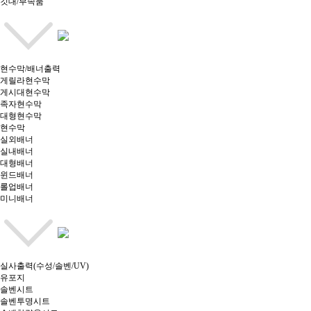
깃대/부속품
현수막/배너출력
게릴라현수막
게시대현수막
족자현수막
대형현수막
현수막
실외배너
실내배너
대형배너
윈드배너
롤업배너
미니배너
실사출력(수성/솔벤/UV)
유포지
솔벤시트
솔벤투명시트