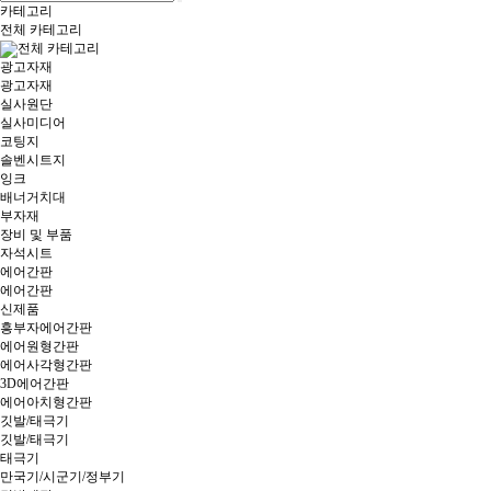
카테고리
전체 카테고리
전체 카테고리
광고자재
광고자재
실사원단
실사미디어
코팅지
솔벤시트지
잉크
배너거치대
부자재
장비 및 부품
자석시트
에어간판
에어간판
신제품
흥부자에어간판
에어원형간판
에어사각형간판
3D에어간판
에어아치형간판
깃발/태극기
깃발/태극기
태극기
만국기/시군기/정부기