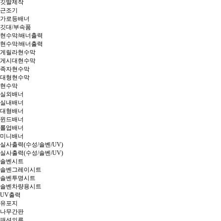
깃발제작
근조기
가로등배너
깃대/부속품
현수막/배너출력
현수막/배너출력
게릴라현수막
게시대현수막
족자현수막
대형현수막
현수막
실외배너
실내배너
대형배너
윈드배너
롤업배너
미니배너
실사출력(수성/솔벤/UV)
실사출력(수성/솔벤/UV)
솔벤시트
솔벤그레이시트
솔벤투명시트
솔벤차량용시트
UV출력
유포지
나무간판
패션의류