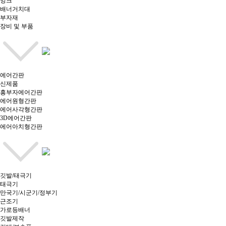
잉크
배너거치대
부자재
장비 및 부품
에어간판
신제품
흥부자에어간판
에어원형간판
에어사각형간판
3D에어간판
에어아치형간판
깃발/태극기
태극기
만국기/시군기/정부기
근조기
가로등배너
깃발제작