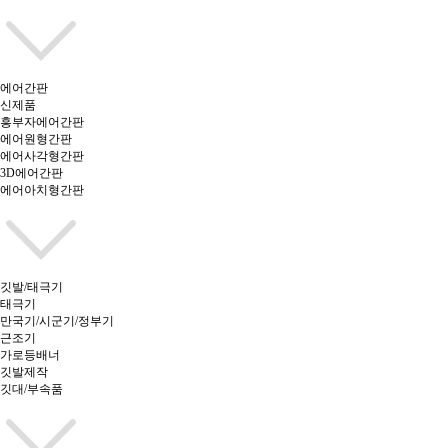
에어간판
신제품
흥부자에어간판
에어원형간판
에어사각형간판
3D에어간판
에어아치형간판
깃발/태극기
태극기
만국기/시군기/정부기
근조기
가로등배너
깃발제작
깃대/부속품