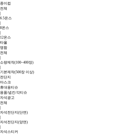
종이컵
전체
|
6.5온스
|
8온스
|
12온스
타올
명함
전체
|
소량제작(100~400장)
|
기본제작(500장 이상)
전단지
마스크
휴대용티슈
용품/넵킨/각티슈
자석광고
전체
|
자석전단지(단면)
|
자석전단지(양면)
|
자석스티커