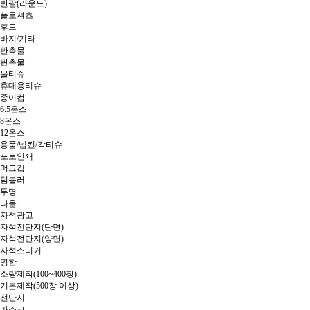
반팔(라운드)
폴로셔츠
후드
바지/기타
판촉물
판촉물
물티슈
휴대용티슈
종이컵
6.5온스
8온스
12온스
용품/넵킨/각티슈
포토인쇄
머그컵
텀블러
투명
타올
자석광고
자석전단지(단면)
자석전단지(양면)
자석스티커
명함
소량제작(100~400장)
기본제작(500장 이상)
전단지
마스크