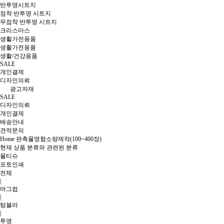
반투명시트지
점착 반투명 시트지
무점착 반투명 시트지
크리스마스
생활가전용품
생활가전용품
생활/건강용품
SALE
개인결제
디자인의뢰
광고자재
SALE
디자인의뢰
개인결제
배송안내
견적문의
Home
판촉물
명함
소량제작(100~400장)
현재 상품 분류와 관련된 분류
물티슈
포토인쇄
전체
|
머그컵
|
텀블러
|
투명