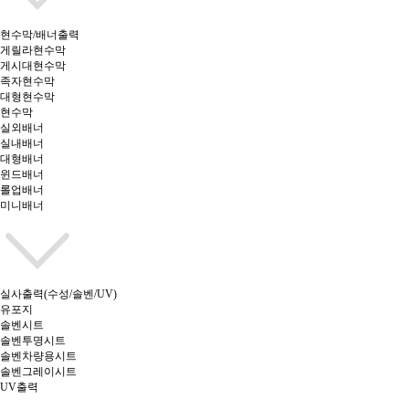
현수막/배너출력
게릴라현수막
게시대현수막
족자현수막
대형현수막
현수막
실외배너
실내배너
대형배너
윈드배너
롤업배너
미니배너
실사출력(수성/솔벤/UV)
유포지
솔벤시트
솔벤투명시트
솔벤차량용시트
솔벤그레이시트
UV출력