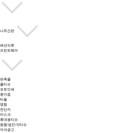
나무간판
패션의류
프린트웨어
판촉물
물티슈
포토인쇄
종이컵
타올
명함
전단지
마스크
휴대용티슈
용품/넵킨/각티슈
자석광고