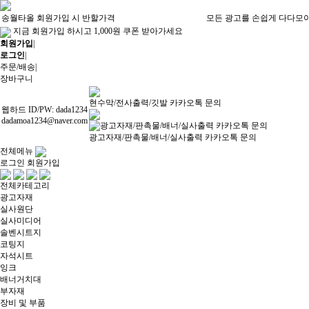
송월타올 회원가입 시 반할가격
모든 광고를 손쉽게 다다모
지금 회원가입 하시고 1,000원 쿠폰 받아가세요
회원가입
|
로그인
|
주문/배송
|
장바구니
현수막/전사출력/깃발 카카오톡 문의
웹하드 ID/PW: dada1234
dadamoa1234@naver.com
광고자재/판촉물/배너/실사출력 카카오톡 문의
전체메뉴
로그인
회원가입
전체카테고리
광고자재
실사원단
실사미디어
솔벤시트지
코팅지
자석시트
잉크
배너거치대
부자재
장비 및 부품