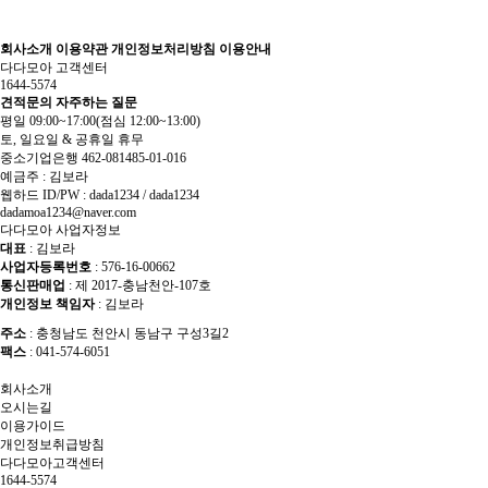
회사소개
이용약관
개인정보처리방침
이용안내
다다모아 고객센터
1644-5574
견적문의
자주하는 질문
평일 09:00~17:00
(점심 12:00~13:00)
토, 일요일 & 공휴일 휴무
중소기업은행 462-081485-01-016
예금주 : 김보라
웹하드 ID/PW : dada1234 / dada1234
dadamoa1234@naver.com
다다모아 사업자정보
대표
: 김보라
사업자등록번호
: 576-16-00662
통신판매업
: 제 2017-충남천안-107호
개인정보 책임자
: 김보라
주소
: 충청남도 천안시 동남구 구성3길2
팩스
: 041-574-6051
회사소개
오시는길
이용가이드
개인정보취급방침
다다모아고객센터
1644-5574