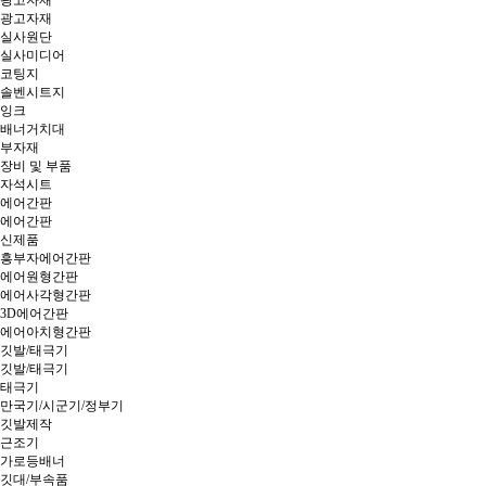
광고자재
광고자재
실사원단
실사미디어
코팅지
솔벤시트지
잉크
배너거치대
부자재
장비 및 부품
자석시트
에어간판
에어간판
신제품
흥부자에어간판
에어원형간판
에어사각형간판
3D에어간판
에어아치형간판
깃발/태극기
깃발/태극기
태극기
만국기/시군기/정부기
깃발제작
근조기
가로등배너
깃대/부속품