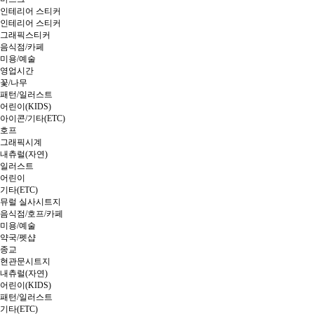
인테리어 스티커
인테리어 스티커
그래픽스티커
음식점/카페
미용/예술
영업시간
꽃/나무
패턴/일러스트
어린이(KIDS)
아이콘/기타(ETC)
호프
그래픽시계
내츄럴(자연)
일러스트
어린이
기타(ETC)
뮤럴 실사시트지
음식점/호프/카페
미용/예술
약국/펫샵
종교
현관문시트지
내츄럴(자연)
어린이(KIDS)
패턴/일러스트
기타(ETC)