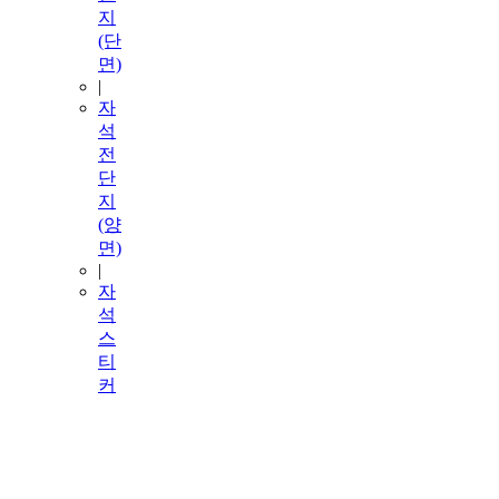
지
(단
면)
|
자
석
전
단
지
(양
면)
|
자
석
스
티
커