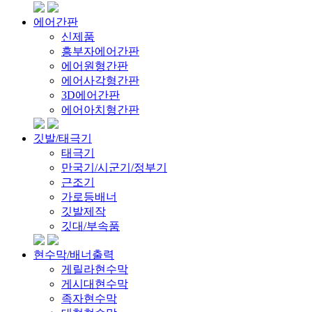
에어간판
신제품
흥부자에어간판
에어원형간판
에어사각형간판
3D에어간판
에어아치형간판
깃발/태극기
태극기
만국기/시군기/정부기
근조기
가로등배너
깃발제작
깃대/부속품
현수막/배너출력
게릴라현수막
게시대현수막
족자현수막