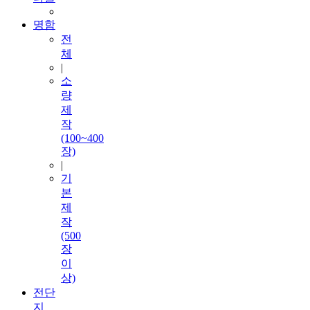
명함
전
체
|
소
량
제
작
(100~400
장)
|
기
본
제
작
(500
장
이
상)
전단
지