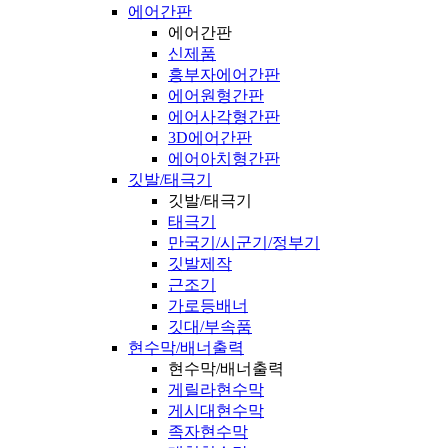
에어간판
에어간판
신제품
흥부자에어간판
에어원형간판
에어사각형간판
3D에어간판
에어아치형간판
깃발/태극기
깃발/태극기
태극기
만국기/시군기/정부기
깃발제작
근조기
가로등배너
깃대/부속품
현수막/배너출력
현수막/배너출력
게릴라현수막
게시대현수막
족자현수막