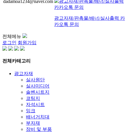
dadamoa1234@naver.com
광고자재/판촉물/배너/실사출력 카
카오톡 문의
전체메뉴
로그인
회원가입
전체카테고리
광고자재
실사원단
실사미디어
솔벤시트지
코팅지
자석시트
잉크
배너거치대
부자재
장비 및 부품