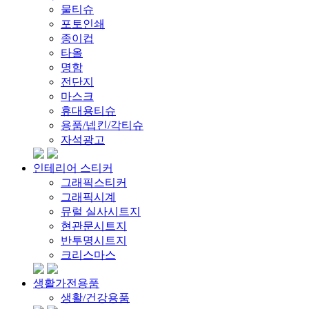
물티슈
포토인쇄
종이컵
타올
명함
전단지
마스크
휴대용티슈
용품/넵킨/각티슈
자석광고
인테리어 스티커
그래픽스티커
그래픽시계
뮤럴 실사시트지
현관문시트지
반투명시트지
크리스마스
생활가전용품
생활/건강용품