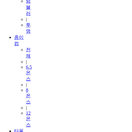
텀
블
러
|
투
명
종이
컵
전
체
|
6.5
온
스
|
8
온
스
|
12
온
스
타올