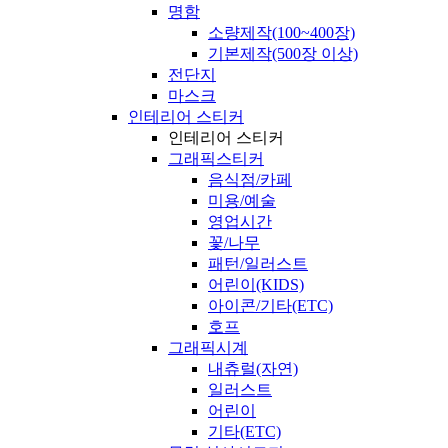
명함
소량제작(100~400장)
기본제작(500장 이상)
전단지
마스크
인테리어 스티커
인테리어 스티커
그래픽스티커
음식점/카페
미용/예술
영업시간
꽃/나무
패턴/일러스트
어린이(KIDS)
아이콘/기타(ETC)
호프
그래픽시계
내츄럴(자연)
일러스트
어린이
기타(ETC)