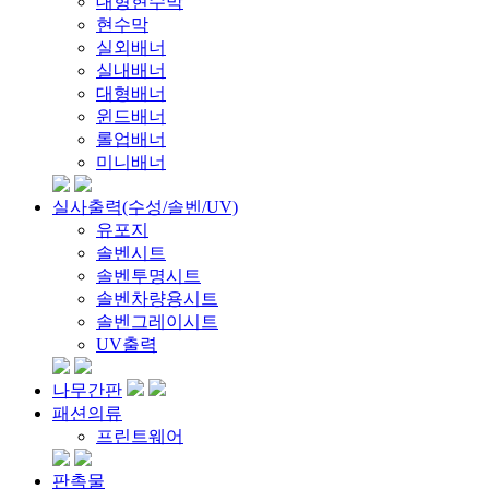
대형현수막
현수막
실외배너
실내배너
대형배너
윈드배너
롤업배너
미니배너
실사출력(수성/솔벤/UV)
유포지
솔벤시트
솔벤투명시트
솔벤차량용시트
솔벤그레이시트
UV출력
나무간판
패션의류
프린트웨어
판촉물