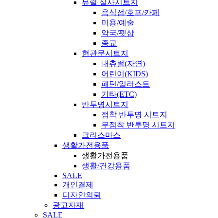
뮤럴 실사시트지
음식점/호프/카페
미용/예술
약국/펫샵
종교
현관문시트지
내츄럴(자연)
어린이(KIDS)
패턴/일러스트
기타(ETC)
반투명시트지
점착 반투명 시트지
무점착 반투명 시트지
크리스마스
생활가전용품
생활가전용품
생활/건강용품
SALE
개인결제
디자인의뢰
광고자재
SALE