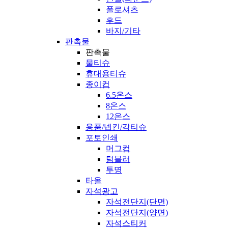
폴로셔츠
후드
바지/기타
판촉물
판촉물
물티슈
휴대용티슈
종이컵
6.5온스
8온스
12온스
용품/넵킨/각티슈
포토인쇄
머그컵
텀블러
투명
타올
자석광고
자석전단지(단면)
자석전단지(양면)
자석스티커