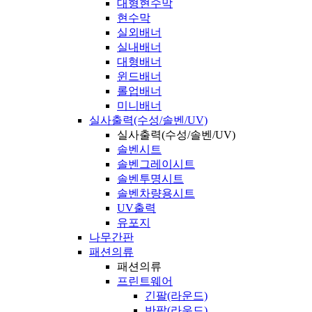
대형현수막
현수막
실외배너
실내배너
대형배너
윈드배너
롤업배너
미니배너
실사출력(수성/솔벤/UV)
실사출력(수성/솔벤/UV)
솔벤시트
솔벤그레이시트
솔벤투명시트
솔벤차량용시트
UV출력
유포지
나무간판
패션의류
패션의류
프린트웨어
긴팔(라운드)
반팔(라운드)