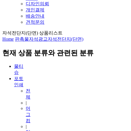
디자인의뢰
개인결제
배송안내
견적문의
자석전단지(단면) 상품리스트
Home
판촉물
자석광고
자석전단지(단면)
현재 상품 분류와 관련된 분류
물티
슈
포토
인쇄
전
체
|
머
그
컵
|