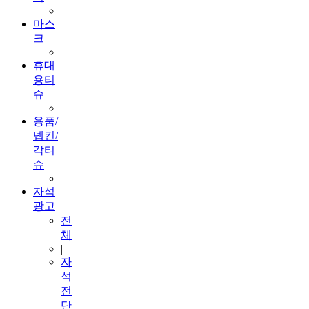
마스
크
휴대
용티
슈
용품/
넵킨/
각티
슈
자석
광고
전
체
|
자
석
전
단