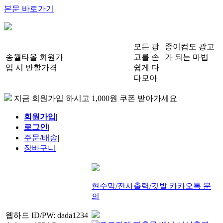
본문 바로가기
모든 광
종이컵도 광고
송월타올 회원가
고를 손
가 되는 마법
입 시 반할가격
쉽게 다
다모아
지금 회원가입 하시고 1,000원 쿠폰 받아가세요
회원가입
|
로그인
|
주문/배송
|
장바구니
현수막/전사출력/깃발 카카오톡 문
의
웹하드 ID/PW: dada1234