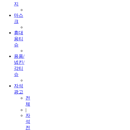
지
마스
크
휴대
용티
슈
용품/
넵킨/
각티
슈
자석
광고
전
체
|
자
석
전