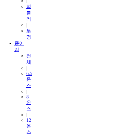
|
텀
블
러
|
투
명
종이
컵
전
체
|
6.5
온
스
|
8
온
스
|
12
온
스