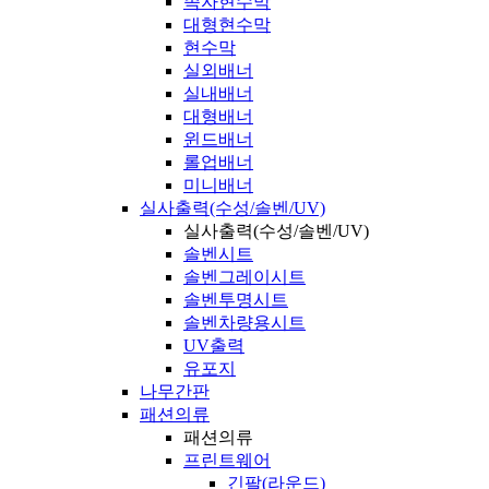
족자현수막
대형현수막
현수막
실외배너
실내배너
대형배너
윈드배너
롤업배너
미니배너
실사출력(수성/솔벤/UV)
실사출력(수성/솔벤/UV)
솔벤시트
솔벤그레이시트
솔벤투명시트
솔벤차량용시트
UV출력
유포지
나무간판
패션의류
패션의류
프린트웨어
긴팔(라운드)