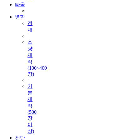
타올
명함
전
체
|
소
량
제
작
(100~400
장)
|
기
본
제
작
(500
장
이
상)
전단