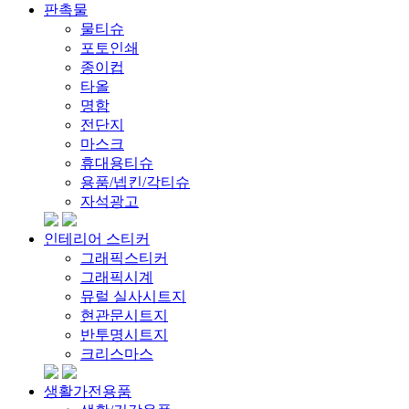
판촉물
물티슈
포토인쇄
종이컵
타올
명함
전단지
마스크
휴대용티슈
용품/넵킨/각티슈
자석광고
인테리어 스티커
그래픽스티커
그래픽시계
뮤럴 실사시트지
현관문시트지
반투명시트지
크리스마스
생활가전용품