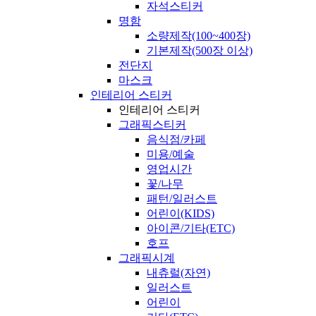
자석스티커
명함
소량제작(100~400장)
기본제작(500장 이상)
전단지
마스크
인테리어 스티커
인테리어 스티커
그래픽스티커
음식점/카페
미용/예술
영업시간
꽃/나무
패턴/일러스트
어린이(KIDS)
아이콘/기타(ETC)
호프
그래픽시계
내츄럴(자연)
일러스트
어린이