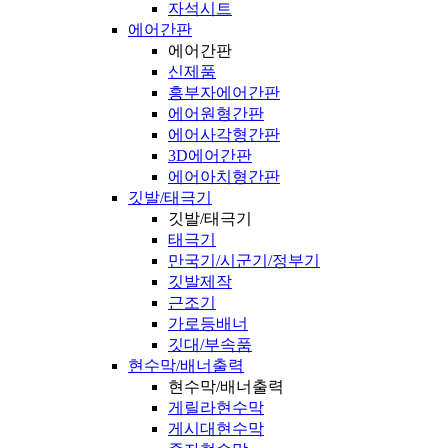
자석시트
에어간판
에어간판
신제품
흥부자에어간판
에어원형간판
에어사각형간판
3D에어간판
에어아치형간판
깃발/태극기
깃발/태극기
태극기
만국기/시군기/정부기
깃발제작
근조기
가로등배너
깃대/부속품
현수막/배너출력
현수막/배너출력
게릴라현수막
게시대현수막