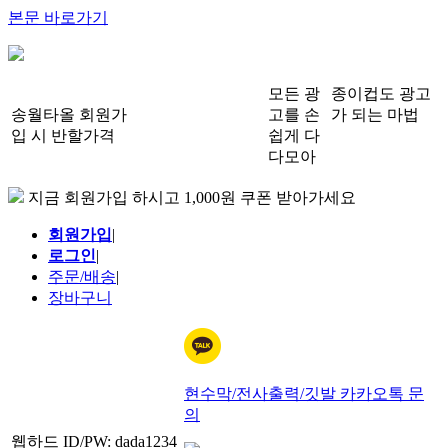
본문 바로가기
모든 광
종이컵도 광고
송월타올 회원가
고를 손
가 되는 마법
입 시 반할가격
쉽게 다
다모아
지금 회원가입 하시고 1,000원 쿠폰 받아가세요
회원가입
|
로그인
|
주문/배송
|
장바구니
현수막/전사출력/깃발 카카오톡 문
의
웹하드 ID/PW: dada1234