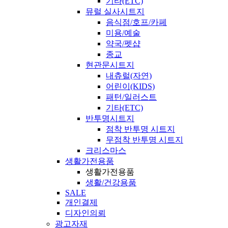
기타(ETC)
뮤럴 실사시트지
음식점/호프/카페
미용/예술
약국/펫샵
종교
현관문시트지
내츄럴(자연)
어린이(KIDS)
패턴/일러스트
기타(ETC)
반투명시트지
점착 반투명 시트지
무점착 반투명 시트지
크리스마스
생활가전용품
생활가전용품
생활/건강용품
SALE
개인결제
디자인의뢰
광고자재