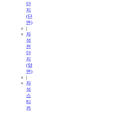
단
지
(단
면)
|
자
석
전
단
지
(양
면)
|
자
석
스
티
커