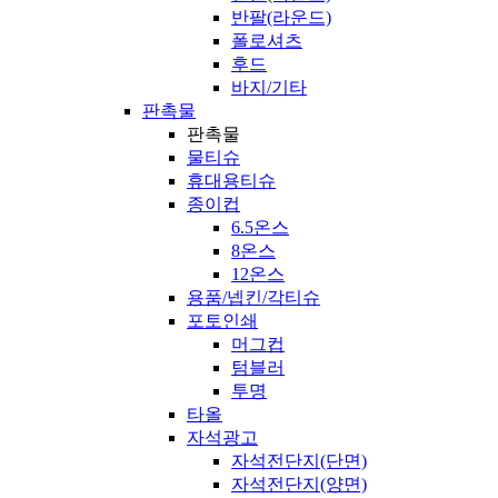
반팔(라운드)
폴로셔츠
후드
바지/기타
판촉물
판촉물
물티슈
휴대용티슈
종이컵
6.5온스
8온스
12온스
용품/넵킨/각티슈
포토인쇄
머그컵
텀블러
투명
타올
자석광고
자석전단지(단면)
자석전단지(양면)