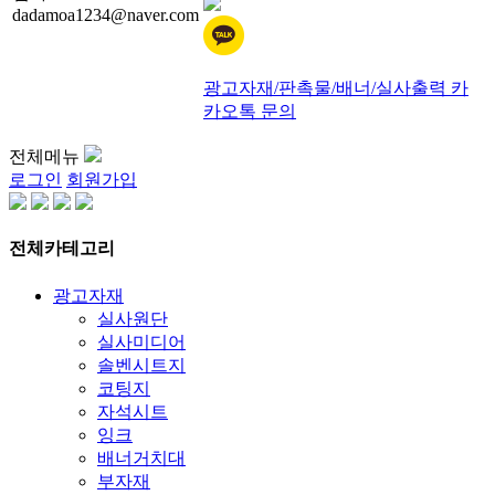
dadamoa1234@naver.com
광고자재/판촉물/배너/실사출력 카
카오톡 문의
전체메뉴
로그인
회원가입
전체카테고리
광고자재
실사원단
실사미디어
솔벤시트지
코팅지
자석시트
잉크
배너거치대
부자재