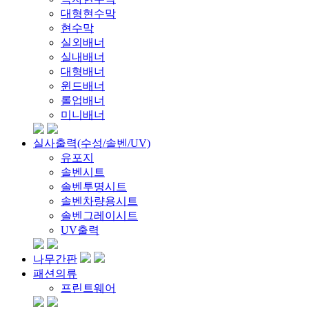
대형현수막
현수막
실외배너
실내배너
대형배너
윈드배너
롤업배너
미니배너
실사출력(수성/솔벤/UV)
유포지
솔벤시트
솔벤투명시트
솔벤차량용시트
솔벤그레이시트
UV출력
나무간판
패션의류
프린트웨어