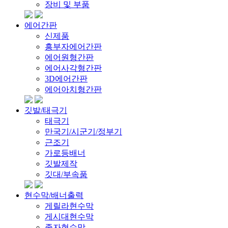
장비 및 부품
에어간판
신제품
흥부자에어간판
에어원형간판
에어사각형간판
3D에어간판
에어아치형간판
깃발/태극기
태극기
만국기/시군기/정부기
근조기
가로등배너
깃발제작
깃대/부속품
현수막/배너출력
게릴라현수막
게시대현수막
족자현수막