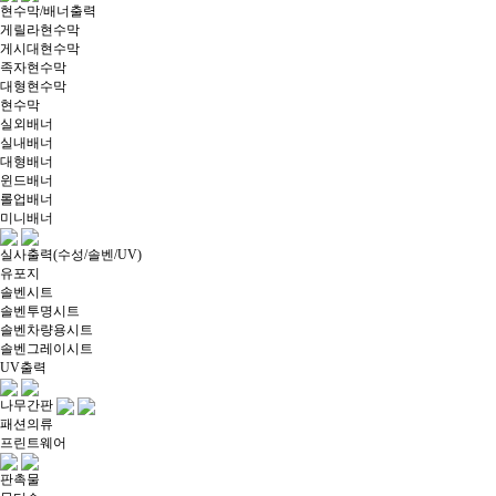
현수막/배너출력
게릴라현수막
게시대현수막
족자현수막
대형현수막
현수막
실외배너
실내배너
대형배너
윈드배너
롤업배너
미니배너
실사출력(수성/솔벤/UV)
유포지
솔벤시트
솔벤투명시트
솔벤차량용시트
솔벤그레이시트
UV출력
나무간판
패션의류
프린트웨어
판촉물