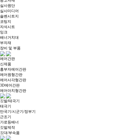
광고자재
실사원단
실사미디어
솔벤시트지
코팅지
자석시트
잉크
배너거치대
부자재
장비 및 부품
에어간판
신제품
흥부자에어간판
에어원형간판
에어사각형간판
3D에어간판
에어아치형간판
깃발/태극기
태극기
만국기/시군기/정부기
근조기
가로등배너
깃발제작
깃대/부속품