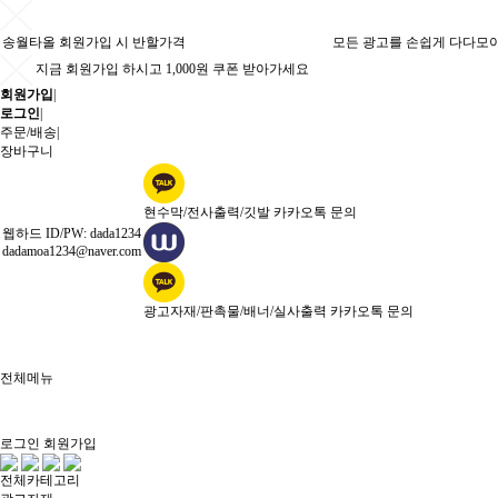
송월타올 회원가입 시 반할가격
모든 광고를 손쉽게 다다모
지금 회원가입 하시고 1,000원 쿠폰 받아가세요
회원가입
|
로그인
|
주문/배송
|
장바구니
현수막/전사출력/깃발 카카오톡 문의
웹하드 ID/PW: dada1234
dadamoa1234@naver.com
광고자재/판촉물/배너/실사출력 카카오톡 문의
전체메뉴
로그인
회원가입
전체카테고리