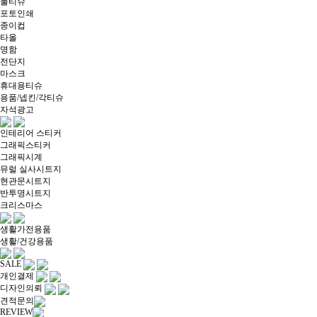
물티슈
포토인쇄
종이컵
타올
명함
전단지
마스크
휴대용티슈
용품/넵킨/각티슈
자석광고
인테리어 스티커
그래픽스티커
그래픽시계
뮤럴 실사시트지
현관문시트지
반투명시트지
크리스마스
생활가전용품
생활/건강용품
SALE
개인결제
디자인의뢰
견적문의
REVIEW