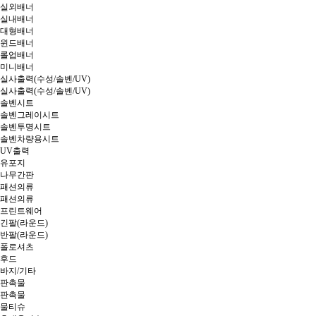
실외배너
실내배너
대형배너
윈드배너
롤업배너
미니배너
실사출력(수성/솔벤/UV)
실사출력(수성/솔벤/UV)
솔벤시트
솔벤그레이시트
솔벤투명시트
솔벤차량용시트
UV출력
유포지
나무간판
패션의류
패션의류
프린트웨어
긴팔(라운드)
반팔(라운드)
폴로셔츠
후드
바지/기타
판촉물
판촉물
물티슈