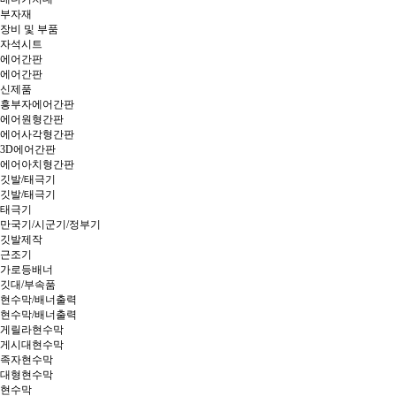
부자재
장비 및 부품
자석시트
에어간판
에어간판
신제품
흥부자에어간판
에어원형간판
에어사각형간판
3D에어간판
에어아치형간판
깃발/태극기
깃발/태극기
태극기
만국기/시군기/정부기
깃발제작
근조기
가로등배너
깃대/부속품
현수막/배너출력
현수막/배너출력
게릴라현수막
게시대현수막
족자현수막
대형현수막
현수막