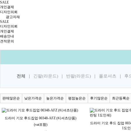
SALE
개인결제
디자인의뢰
광고자재
SALE
디자인의뢰
개인결제
배송안내
견적문의
전체
|
긴팔(라운드)
|
반팔(라운드)
|
폴로셔츠
|
후
판매많은순
낮은가격순
높은가격순
평점높은순
후기많은순
최근등록순
드라이 기모 후드집업 00348-AFZ (티셔츠단품)
드라이 기모 후드 집업 003
(vat포함)
1도인