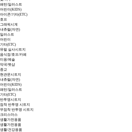
패턴/일러스트
어린이(KIDS)
아이콘/기타(ETC)
호프
그래픽시계
내츄럴(자연)
일러스트
어린이
기타(ETC)
뮤럴 실사시트지
음식점/호프/카페
미용/예술
약국/펫샵
종교
현관문시트지
내츄럴(자연)
어린이(KIDS)
패턴/일러스트
기타(ETC)
반투명시트지
점착 반투명 시트지
무점착 반투명 시트지
크리스마스
생활가전용품
생활가전용품
생활/건강용품