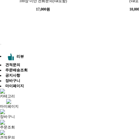
100장 미만 전화문의(vat포함)
(vat
17,000
원
10,00
리뷰
견적문의
주문배송조회
공지사항
장바구니
마이페이지
카테고리
마이페이지
장바구니
주문조회
견적문의