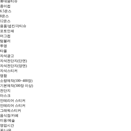
휴대용티슈
종이컵
6.5온스
8온스
12온스
용품/넵킨/각티슈
포토인쇄
머그컵
텀블러
투명
타올
자석광고
자석전단지(단면)
자석전단지(양면)
자석스티커
명함
소량제작(100~400장)
기본제작(500장 이상)
전단지
마스크
인테리어 스티커
인테리어 스티커
그래픽스티커
음식점/카페
미용/예술
영업시간
꽃/나무