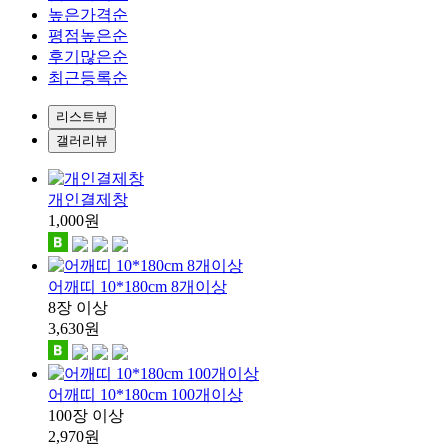
높은가격순
평점높은순
후기많은순
최근등록순
리스트뷰
갤러리뷰
개인결제창
1,000
원
어깨띠 10*180cm 8개이상
8장 이상
3,630
원
어깨띠 10*180cm 100개이상
100장 이상
2,970
원