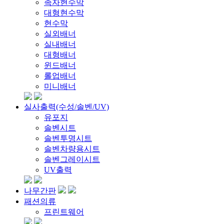
족자현수막
대형현수막
현수막
실외배너
실내배너
대형배너
윈드배너
롤업배너
미니배너
실사출력(수성/솔벤/UV)
유포지
솔벤시트
솔벤투명시트
솔벤차량용시트
솔벤그레이시트
UV출력
나무간판
패션의류
프린트웨어