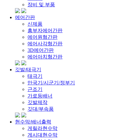
장비 및 부품
에어간판
신제품
흥부자에어간판
에어원형간판
에어사각형간판
3D에어간판
에어아치형간판
깃발/태극기
태극기
만국기/시군기/정부기
근조기
가로등배너
깃발제작
깃대/부속품
현수막/배너출력
게릴라현수막
게시대현수막