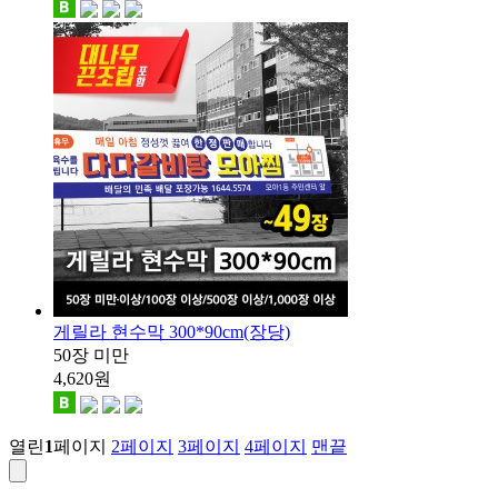
게릴라 현수막 300*90cm(장당)
50장 미만
4,620
원
열린
1
페이지
2
페이지
3
페이지
4
페이지
맨끝