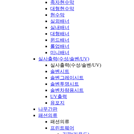
족자현수막
대형현수막
현수막
실외배너
실내배너
대형배너
윈드배너
롤업배너
미니배너
실사출력(수성/솔벤/UV)
실사출력(수성/솔벤/UV)
솔벤시트
솔벤그레이시트
솔벤투명시트
솔벤차량용시트
UV출력
유포지
나무간판
패션의류
패션의류
프린트웨어