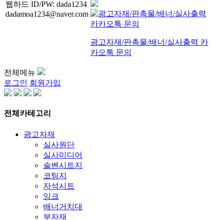
웹하드 ID/PW: dada1234
dadamoa1234@naver.com
광고자재/판촉물/배너/실사출력 카
카오톡 문의
전체메뉴
로그인
회원가입
전체카테고리
광고자재
실사원단
실사미디어
솔벤시트지
코팅지
자석시트
잉크
배너거치대
부자재