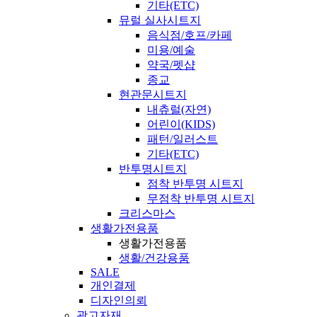
기타(ETC)
뮤럴 실사시트지
음식점/호프/카페
미용/예술
약국/펫샵
종교
현관문시트지
내츄럴(자연)
어린이(KIDS)
패턴/일러스트
기타(ETC)
반투명시트지
점착 반투명 시트지
무점착 반투명 시트지
크리스마스
생활가전용품
생활가전용품
생활/건강용품
SALE
개인결제
디자인의뢰
광고자재