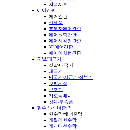
자석시트
에어간판
에어간판
신제품
흥부자에어간판
에어원형간판
에어사각형간판
3D에어간판
에어아치형간판
깃발/태극기
깃발/태극기
태극기
만국기/시군기/정부기
깃발제작
근조기
가로등배너
깃대/부속품
현수막/배너출력
현수막/배너출력
게릴라현수막
게시대현수막