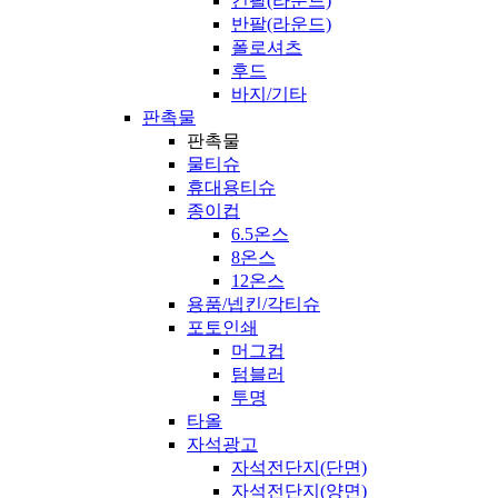
긴팔(라운드)
반팔(라운드)
폴로셔츠
후드
바지/기타
판촉물
판촉물
물티슈
휴대용티슈
종이컵
6.5온스
8온스
12온스
용품/넵킨/각티슈
포토인쇄
머그컵
텀블러
투명
타올
자석광고
자석전단지(단면)
자석전단지(양면)