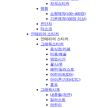
자석스티커
명함
소량제작(100~400장)
기본제작(500장 이상)
전단지
마스크
인테리어 스티커
인테리어 스티커
그래픽스티커
음식점/카페
미용/예술
영업시간
꽃/나무
패턴/일러스트
어린이(KIDS)
아이콘/기타(ETC)
호프
그래픽시계
내츄럴(자연)
일러스트
어린이