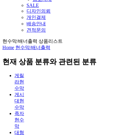
SALE
디자인의뢰
개인결제
배송안내
견적문의
현수막/배너출력 상품리스트
Home
현수막/배너출력
현재 상품 분류와 관련된 분류
게릴
라현
수막
게시
대현
수막
족자
현수
막
대형