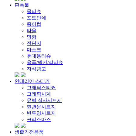
판촉물
물티슈
포토인쇄
종이컵
타올
명함
전단지
마스크
휴대용티슈
용품/넵킨/각티슈
자석광고
인테리어 스티커
그래픽스티커
그래픽시계
뮤럴 실사시트지
현관문시트지
반투명시트지
크리스마스
생활가전용품