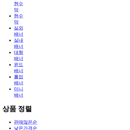
현수
막
현수
막
실외
배너
실내
배너
대형
배너
윈드
배너
롤업
배너
미니
배너
상품 정렬
판매많은순
낮은가격순